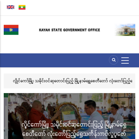
Skip
to
main
content
ေး
လွိုင်ကော်မြို့၊ သမိုင်းဝင်ဆုတောင်းပြည့် မြို့နာမ်ရွှေစေတီတော် လုံးတော်ပြည့်ရွှေ
အိ
သင်္ကန်းကပ်လှူပူဇော်ခြင်းအောင်ပွဲနှင့် (၃၆) ကြိမ်မြောက် စုပေါင်းမဟာ
ဘုံကထိန် အလှူတော်မင်္ဂလာအခမ်းအနား ကျင်းပ
လွိုင်ကော်မြို့၊ သမိုင်းဝင်ဆုတောင်းပြည့် မြို့နာမ်ရွှေ
စေတီတော် လုံးတော်ပြည့်ရွှေသင်္ကန်းကပ်လှူပူဇော်