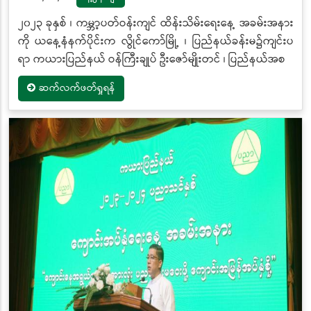
၂၀၂၃ ခုနှစ် ၊ ကမ္ဘာ့ပတ်ဝန်းကျင် ထိန်းသိမ်းရေးနေ့ အခမ်းအနား
ကို ယနေ့နံနက်ပိုင်းက လွိုင်ကော်မြို့ ၊ ပြည်နယ်ခန်းမ၌ကျင်းပ
ရာ ကယားပြည်နယ် ဝန်ကြီးချုပ် ဦးဇော်မျိုးတင် ၊ ပြည်နယ်အစ
ဆက်လက်ဖတ်ရှုရန်