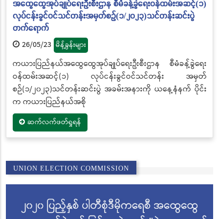
အထွေထွေအုပ်ချုပ်ရေးဦးစီးဌာန စီမံခန့်ခွဲရေးဝန်ထမ်းအဆင့်(၁)
လုပ်ငန်းခွင်ဝင်သင်တန်းအမှတ်စဉ်(၁/၂၀၂၃)သင်တန်းဆင်းပွဲ
တက်ရောက်
26/05/23
မိန့်ခွန်းများ
ကယားပြည်နယ်အထွေထွေအုပ်ချုပ်ရေးဦးစီးဌာန စီမံခန့်ခွဲရေး
ဝန်ထမ်းအဆင့်(၁) လုပ်ငန်းခွင်ဝင်သင်တန်း အမှတ်
စဉ်(၁/၂၀၂၃)သင်တန်းဆင်းပွဲ အခမ်းအနားကို ယနေ့နံနက် ပိုင်း
က ကယားပြည်နယ်အစို
ဆက်လက်ဖတ်ရှုရန်
UNION ELECTION COMMISSION