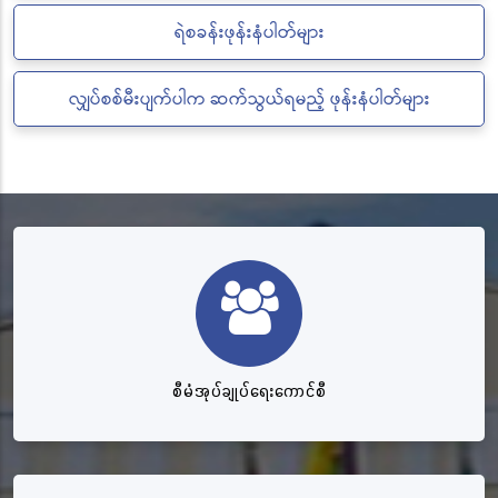
ရဲစခန်းဖုန်းနံပါတ်များ
လျှပ်စစ်မီးပျက်ပါက ဆက်သွယ်ရမည့် ဖုန်းနံပါတ်များ
စီမံအုပ်ချုပ်ရေးကောင်စီ