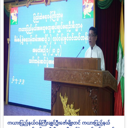
ကယားပြည်နယ်ဝန်ကြီးချုပ်ဦးဇော်မျိုးတင် ကယားပြည်နယ်