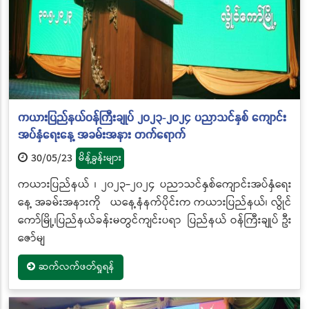
ကယားပြည်နယ်ဝန်ကြီးချုပ် ၂၀၂၃-၂၀၂၄ ပညာသင်နှစ် ကျောင်း
အပ်နှံရေးနေ့ အခမ်းအနား တက်ရောက်
30/05/23
မိန့်ခွန်းများ
ကယားပြည်နယ် ၊ ၂၀၂၃-၂၀၂၄ ပညာသင်နှစ်ကျောင်းအပ်နှံရေး
နေ့ အခမ်းအနားကို ယနေ့နံနက်ပိုင်းက ကယားပြည်နယ်၊ လွိုင်
ကော်မြို့၊ပြည်နယ်ခန်းမတွင်ကျင်းပရာ ပြည်နယ် ဝန်ကြီးချုပ် ဦး
ဇော်မျ
ဆက်လက်ဖတ်ရှုရန်