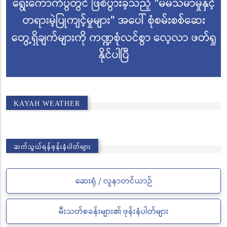
KAYAH WEATHER
ဆက်သွယ်ရန်ဖုန်းနံပါတ်များ
ဆေးရုံ / လူနာတင်ယာဉ်
မီးသတ်စခန်းများ၏ ဖုန်းနံပါတ်များ