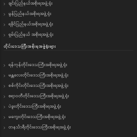
ချင်းပြည်နယ်အစိုးရအဖွဲ့ရုံး
မွန်ပြည်နယ်အစိုးရအဖွဲ့ရုံး
ရခိုင်ပြည်နယ်အစိုးရအဖွဲ့ရုံး
ရှမ်းပြည်နယ် အစိုးရအဖွဲ့ရုံး
တိုင်းဒေသကြီးအစိုးရအဖွဲ့ရုံးများ
ရန်ကုန်တိုင်းဒေသကြီးအစိုးရအဖွဲ့ရုံး
မန္တလေးတိုင်းဒေသကြီးအစိုးရအဖွဲ့ရုံး
စစ်ကိုင်းတိုင်းဒေသကြီးအစိုးရအဖွဲ့ရုံး
ဧရာဝတီတိုင်းဒေသကြီးအစိုးရအဖွဲ့ရုံး
ပဲခူးတိုင်းဒေသကြီးအစိုးရအဖွဲ့ရုံး
မကွေးတိုင်းဒေသကြီးအစိုးရအဖွဲ့ရုံး
တနင်္သာရီတိုင်းဒေသကြီးအစိုးရအဖွဲ့ရုံး