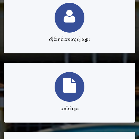
တိုင်းရင်းသားလူမျိုးများ
တင်ဒါများ