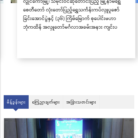
လွိုင်ကော်မြို့၊ သမိုင်းဝင်ဆုတောင်းပြည့် မြို့နာမ်ရွှေ
စေတီတော် လုံးတော်ပြည့်ရွှေသင်္ကန်းကပ်လှူပူဇော်
ခြင်းအောင်ပွဲနှင့် (၃၆) ကြိမ်မြောက် စုပေါင်းမဟာ
ဘုံကထိန် အလှူတော်မင်္ဂလာအခမ်းအနား ကျင်းပ
မိန့်ခွန်းများ
ကြေညာချက်များ
အခြားသတင်းများ