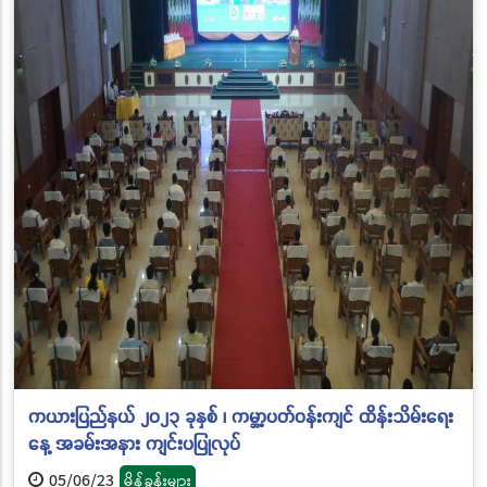
ကယားပြည်နယ် ၂၀၂၃ ခုနှစ် ၊ ကမ္ဘာ့ပတ်ဝန်းကျင် ထိန်းသိမ်းရေး
နေ့ အခမ်းအနား ကျင်းပပြုလုပ်
05/06/23
မိန့်ခွန်းများ