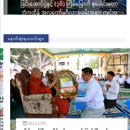
ခြင်းအောင်ပွဲနှင့် (၃၆) ကြိမ်မြောက် စုပေါင်းမဟာ
ဘုံကထိန် အလှူတော်မင်္ဂလာအခမ်းအနား ကျင်းပ
သတင်းများ
|
Nov 02, 2025
နောက်ဆုံးရသတင်းများ
02/11/25