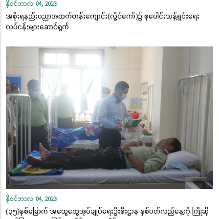
နိုဝင်ဘာလ 04, 2023
အစိုးရနည်းပညာအထက်တန်းကျောင်း(လွိုင်ကော်)၌ စုပေါင်းသန့်ရှင်းရေး
လုပ်ငန်းများဆောင်ရွက်
နိုဝင်ဘာလ 04, 2023
(၃၅)နှစ်မြောက် အထွေထွေအုပ်ချုပ်ရေးဦးစီးဌာန နှစ်ပတ်လည်နေ့ကို ကြိုဆို