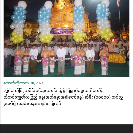
အောက်တိုဘာလ 30, 2023
လွိုင်ကော်မြို့ သမိုင်းဝင်ဆုတောင်းပြည့် မြို့နာမ်ရွှေစေတီတော်၌
သီတင်းကျွတ်လပြည့် နေ့(အဘိဓမ္မာအခါတော်နေ့) ဆီမီး (၁၀၀၀၀) ကပ်လှူ
ပူဇော်ပွဲ အခမ်းအနားကျင်းပပြုလုပ်