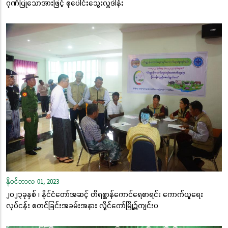
ဂုဏ်ပြုသောအားဖြင့် စုပေါင်းသွေးလှူဒါန်း
နိုဝင်ဘာလ 01, 2023
၂၀၂၃ခုနှစ် ၊ နိုင်ငံတော်အဆင့် တိရစ္ဆာန်ကောင်ရေစာရင်း ကောက်ယူရေး
လုပ်ငန်း စတင်ခြင်းအခမ်းအနား လွိုင်ကော်မြို့၌ကျင်းပ