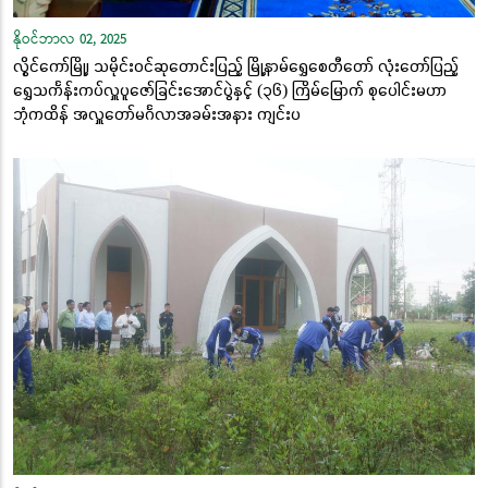
နိုဝင်ဘာလ 02, 2025
လွိုင်ကော်မြို့၊ သမိုင်းဝင်ဆုတောင်းပြည့် မြို့နာမ်ရွှေစေတီတော် လုံးတော်ပြည့်
ရွှေသင်္ကန်းကပ်လှူပူဇော်ခြင်းအောင်ပွဲနှင့် (၃၆) ကြိမ်မြောက် စုပေါင်းမဟာ
ဘုံကထိန် အလှူတော်မင်္ဂလာအခမ်းအနား ကျင်းပ