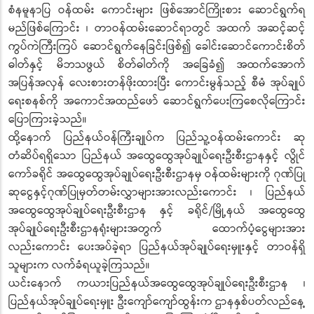
စံနမူနာပြ ဝန်ထမ်း ကောင်းများ ဖြစ်အောင်ကြိုးစား ဆောင်ရွက်ရ
မည်ဖြစ်ကြောင်း ၊ တာဝန်ထမ်းဆောင်ရာတွင် အထက် အဆင့်ဆင့်
ကွပ်ကဲကြီးကြပ် ဆောင်ရွက်နေခြင်းဖြစ်၍ ခေါင်းဆောင်ကောင်းစိတ်
ဓါတ်နှင့် မိဘသဖွယ် စိတ်ဓါတ်ကို အခြေခံ၍ အထက်အောက်
အပြန်အလှန် လေးစားတန်ဖိုးထားပြီး ကောင်းမွန်သည့် စီမံ အုပ်ချုပ်
ရေးစနစ်ကို အကောင်အထည်ဖော် ဆောင်ရွက်ပေးကြစေလိုကြောင်း
ပြောကြားခဲ့သည်။
ထို့နောက် ပြည်နယ်ဝန်ကြီးချုပ်က ပြည်သူ့ဝန်ထမ်းကောင်း ဆု
တံဆိပ်ရရှိသော ပြည်နယ် အထွေထွေအုပ်ချုပ်ရေးဦးစီးဌာနနှင့် လွိုင်
ကော်ခရိုင် အထွေထွေအုပ်ချုပ်ရေးဦးစီးဌာနမှ ဝန်ထမ်းများကို ဂုဏ်ပြု
ဆုငွေနှင့်ဂုဏ်ပြုမှတ်တမ်းလွှာများအားလည်းကောင်း ၊ ပြည်နယ်
အထွေထွေအုပ်ချုပ်ရေးဦးစီးဌာန နှင့် ခရိုင်/မြို့နယ် အထွေထွေ
အုပ်ချုပ်ရေးဦးစီးဌာနရုံးများအတွက် ထောက်ပံ့ငွေများအား
လည်းကောင်း ပေးအပ်ခဲ့ရာ ပြည်နယ်အုပ်ချုပ်ရေးမှူးနှင့် တာဝန်ရှိ
သူများက လက်ခံရယူခဲ့ကြသည်။
ယင်းနောက် ကယားပြည်နယ်အထွေထွေအုပ်ချုပ်ရေးဦးစီးဌာန ၊
ပြည်နယ်အုပ်ချုပ်ရေးမှူး ဦးကျော်ကျော်ထွန်းက ဌာနနှစ်ပတ်လည်နေ့