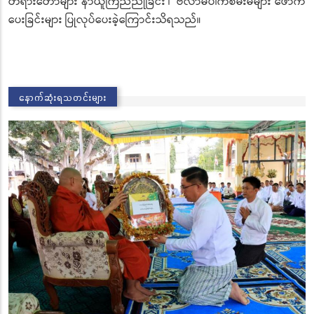
တရားတော်များ နာယူကြည်ညိုခြင်း ၊ ဗလာမပါကံစမ်းမဲများ ဖောက်
ပေးခြင်းများ ပြုလုပ်ပေးခဲ့ကြောင်းသိရသည်။
နောက်ဆုံးရသတင်းများ