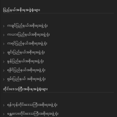
ပြည်နယ်အစိုးရအဖွဲ့ရုံးများ
ကချင်ပြည်နယ်အစိုးရအဖွဲ့ရုံး
ကယားပြည်နယ်အစိုးရအဖွဲ့ရုံး
ကရင်ပြည်နယ်အစိုးရအဖွဲ့ရုံး
ချင်းပြည်နယ်အစိုးရအဖွဲ့ရုံး
မွန်ပြည်နယ်အစိုးရအဖွဲ့ရုံး
ရခိုင်ပြည်နယ်အစိုးရအဖွဲ့ရုံး
ရှမ်းပြည်နယ် အစိုးရအဖွဲ့ရုံး
တိုင်းဒေသကြီးအစိုးရအဖွဲ့ရုံးများ
ရန်ကုန်တိုင်းဒေသကြီးအစိုးရအဖွဲ့ရုံး
မန္တလေးတိုင်းဒေသကြီးအစိုးရအဖွဲ့ရုံး