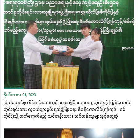
နိုဝင်ဘာလ 01, 2023
ပြည်ထောင်စု တိုင်းရင်းသားလူမျိုးများ ဖွံ့ဖြိုးရေးတက္ကသိုလ်နှင့် ပြည်ထောင်စု
တိုင်းရင်းသား လူငယ်များစွမ်းရည်ဖွံ့ဖြိုးရေး ဒီဂရီကောလိပ်(ရန်ကုန် ၊ စစ်
ကိုင်း)သို့ တက်ရောက်မည့် သင်တန်းသား ၊ သင်တန်းသူများနှင့်တွေ့ဆုံ