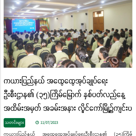
ကယားပြည်နယ် အထွေထွေအုပ်ချုပ်ရေး
ဦးစီးဌာန၏ (၃၅)ကြိမ်မြောက် နှစ်ပတ်လည်နေ့
အထိမ်းအမှတ် အခမ်းအနား လွိုင်ကော်မြို့၌ကျင်းပ
သတင်းများ
11/07/2023
ကယားပြည်နယ် အထွေထွေအုပ်ချုပ်ရေးဦးစီးဌာန၏ (၃၅)ကြိမ်