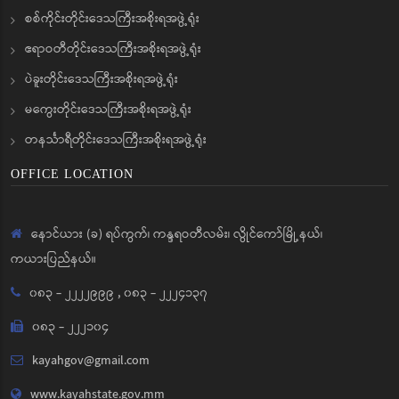
စစ်ကိုင်းတိုင်းဒေသကြီးအစိုးရအဖွဲ့ရုံး
ဧရာဝတီတိုင်းဒေသကြီးအစိုးရအဖွဲ့ရုံး
ပဲခူးတိုင်းဒေသကြီးအစိုးရအဖွဲ့ရုံး
မကွေးတိုင်းဒေသကြီးအစိုးရအဖွဲ့ရုံး
တနင်္သာရီတိုင်းဒေသကြီးအစိုးရအဖွဲ့ရုံး
OFFICE LOCATION
နောင်ယား (ခ) ရပ်ကွက်၊ ကန္ဒရဝတီလမ်း၊ လွိုင်ကော်မြို့နယ်၊
ကယားပြည်နယ်။
၀၈၃ - ၂၂၂၂၉၉၉
,
၀၈၃ - ၂၂၂၄၁၃၇
၀၈၃ - ၂၂၂၁၀၄
kayahgov@gmail.com
www.kayahstate.gov.mm