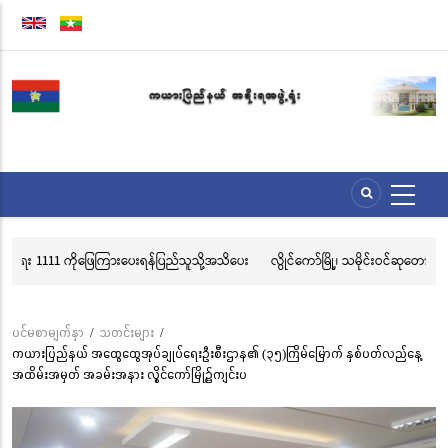
အဓိက
အကြောင်းအရာ
သို့
သွား
မည်
ေး
လွိုင်ကော်မြို့၊ သမိုင်းဝင်ဆုတောင်းပြည့် မြို့နာမ်ရွှေစေတီတော် လုံးတော်ပြည့်ရွှေ
အိ
သင်္ကန်းကပ်လှူပူဇော်ခြင်းအောင်ပွဲနှင့် (၃၆) ကြိမ်မြောက် စုပေါင်းမဟာ
ဘုံကထိန် အလှူတော်မင်္ဂလာအခမ်းအနား ကျင်းပ
ပင်မစာမျက်နှာ
/
သတင်းများ
/
Breadcrumb
ကယားပြည်နယ် အထွေထွေအုပ်ချုပ်ရေးဦးစီးဌာန၏ (၃၅)ကြိမ်မြောက် နှစ်ပတ်လည်နေ့
အထိမ်းအမှတ် အခမ်းအနား လွိုင်ကော်မြို့၌ကျင်းပ