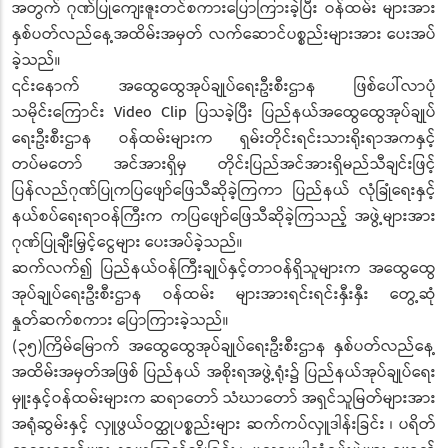
အတွက် ဂုဏ်ပြုကျေးဇူးတင်စကားပြောကြားခဲ့ပြီး ဝန်ထမ်း များအား
နှစ်ပတ်လည်နေ့အထိမ်းအမှတ် လက်ဆောင်ပစ္စည်းများအား ပေးအပ်
ခဲ့သည်။
၎င်းနောက် အထွေထွေအုပ်ချုပ်ရေးဦးစီးဌာန ဖြစ်ပေါ်လာပုံ
သမိုင်းကြောင်း Video Clip ပြသခဲ့ပြီး ပြည်နယ်အထွေထွေအုပ်ချုပ်
ရေးဦးစီးဌာန ဝန်ထမ်းများက ရှမ်းတိုင်းရင်းသားရိုးရာအကနှင့်
တပ်မတော် အင်အားရှိမှ တိုင်းပြည်အင်အားရှိမည်သီချင်းဖြင့်
ပြန်လည်ဂုဏ်ပြုကပြဖျော်ဖြေသီဆိုခဲ့ကြကာ ပြည်နယ် လုံခြုံရေးနှင့်
နယ်စပ်ရေးရာဝန်ကြီးက ကပြဖျော်ဖြေသီဆိုခဲ့ကြသည့် အဖွဲ့များအား
ဂုဏ်ပြုချီးမြှင့်ငွေများ ပေးအပ်ခဲ့သည်။
ဆက်လက်၍ ပြည်နယ်ဝန်ကြီးချုပ်နှင့်တာဝန်ရှိသူများက အထွေထွေ
အုပ်ချုပ်ရေးဦးစီးဌာန ဝန်ထမ်း များအားရင်းရင်းနှီးနှီး တွေ့ဆုံ
နှုတ်ဆက်စကား ပြောကြားခဲ့သည်။
(၃၅)ကြိမ်မြောက် အထွေထွေအုပ်ချုပ်ရေးဦးစီးဌာန နှစ်ပတ်လည်နေ့
အထိမ်းအမှတ်အဖြစ် ပြည်နယ် အစိုးရအဖွဲ့ရုံး၌ ပြည်နယ်အုပ်ချုပ်ရေး
မှူးနှင့်ဝန်ထမ်းများက ဆရာတော် သံဃာတော် အရှင်သူမြတ်များအား
အရုံဆွမ်းနှင့် လှူဖွယ်ဝတ္ထုပစ္စည်းများ ဆက်ကပ်လှူဒါန်းခြင်း ၊ ပရိတ်