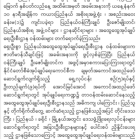
မြောက် နှစ်ပတ်လည်နေ့ အထိမ်းအမှတ် အခမ်းအနားကို ယနေ့နံနက်
၁၀ နာရီအချိန်က ကယားပြည်နယ် အစိုးရအဖွဲ့ရုံး ၊ အစည်းအဝေး
ခန်းမ(၁)၌ ကျင်းပခဲ့ရာ ပြည်နယ်ဝန်ကြီးချုပ် ဦးဇော်မျိုးတင်၊
ပြည်နယ်အစိုးရ အဖွဲ့ဝင်များ ၊ ဌာနဆိုင်ရာများ ၊ အထွေထွေအုပ်ချုပ်
ရေးဦးစီးဌာန ဝန်ထမ်းများ တက်ရောက်ခဲ့ကြသည်။
ရှေးဦးစွာ ပြည်နယ်အထွေထွေအုပ်ချုပ်ရေးဦးစီးဌာန ဝန်ထမ်းများက
ဇာတိမာန်သီချင်းဖြင့် အခမ်းအနားကို ဖွင့်လှစ်ခဲ့ကြပြီး ပြည်နယ်
ဝန်ကြီးချုပ် ဦးဇော်မျိုးတင်က အဖွင့်အမှာစကားပြောကြားရာတွင်
နိုင်ငံတော်စီမံအုပ်ချုပ်ရေးကောင်စီက ချမှတ်အကောင်အထည်ဖော်
ဆောင်ရွက်လျက်ရှိသည့် ရှေ့လုပ်ငန်း စဉ်(၅)ရပ်နှင့်
ဦးတည်ချက်(၉)ရပ်ကို အောင်မြင်အောင် အကောင်အထည်ဖော်
ဆောင်ရွက်ရာတွင် အုပ်ချုပ်ရေးကဏ္ဍ၌ တာဝန်ထမ်းဆောင်နေသည့်
အထွေထွေအုပ်ချုပ်ရေးဦးစီးဌာနသည် အဓိကကျ ပါကြောင်း ၊ ပြည်သူ
နှင့် တိုက်ရိုက်ထိတွေ့ ဆက်ဆံရသည့် ဌာနဖြစ်သည့်အပြင် တိုင်းဒေသ
ကြီး ၊ ပြည်နယ် ၊ ခရိုင် ၊ မြို့နယ်အတွင်း ဒေသဖွံ့ဖြိုးရေးလုပ်ငန်းများ
ဆောင်ရွက်ရာတွင် အခြားဦးစီးဌာနများနှင့် ပေါင်းစပ် ညှိနှိုင်းပေးရ
သည့် ဌာနဖြစ်သောကြောင့် အထွေထွေအုပ်ချုပ်ရေးဝန်ထမ်းများသည်