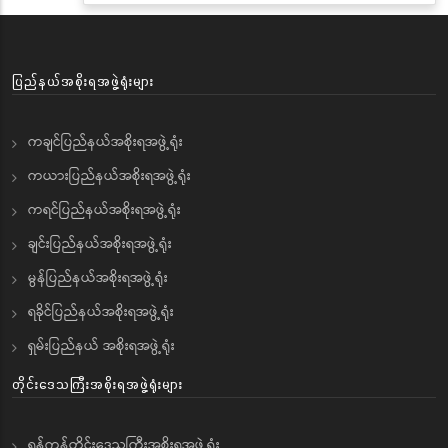
ပြည်နယ်အစိုးရအဖွဲ့ရုံးများ
ကချင်ပြည်နယ်အစိုးရအဖွဲ့ရုံး
ကယားပြည်နယ်အစိုးရအဖွဲ့ရုံး
ကရင်ပြည်နယ်အစိုးရအဖွဲ့ရုံး
ချင်းပြည်နယ်အစိုးရအဖွဲ့ရုံး
မွန်ပြည်နယ်အစိုးရအဖွဲ့ရုံး
ရခိုင်ပြည်နယ်အစိုးရအဖွဲ့ရုံး
ရှမ်းပြည်နယ် အစိုးရအဖွဲ့ရုံး
တိုင်းဒေသကြီးအစိုးရအဖွဲ့ရုံးများ
ရန်ကုန်တိုင်းဒေသကြီးအစိုးရအဖွဲ့ရုံး