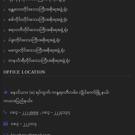
မန္တလေးတိုင်းဒေသကြီးအစိုးရအဖွဲ့ရုံး
စစ်ကိုင်းတိုင်းဒေသကြီးအစိုးရအဖွဲ့ရုံး
ဧရာဝတီတိုင်းဒေသကြီးအစိုးရအဖွဲ့ရုံး
ပဲခူးတိုင်းဒေသကြီးအစိုးရအဖွဲ့ရုံး
မကွေးတိုင်းဒေသကြီးအစိုးရအဖွဲ့ရုံး
တနင်္သာရီတိုင်းဒေသကြီးအစိုးရအဖွဲ့ရုံး
OFFICE LOCATION
နောင်ယား (ခ) ရပ်ကွက်၊ ကန္ဒရဝတီလမ်း၊ လွိုင်ကော်မြို့နယ်၊
ကယားပြည်နယ်။
၀၈၃ - ၂၂၂၂၉၉၉
,
၀၈၃ - ၂၂၂၄၁၃၇
၀၈၃ - ၂၂၂၁၀၄