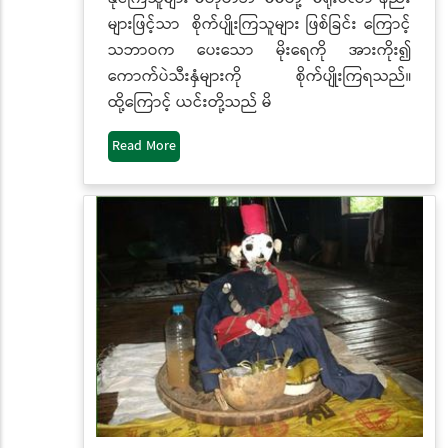
များဖြင့်သာ စိုက်ပျိုးကြသူများ ဖြစ်ခြင်း ကြောင့်
သဘာဝက ပေးသော မိုးရေကို အားကိုး၍
ကောက်ပဲသီးနှံများကို စိုက်ပျိုးကြရသည်။
ထို့ကြောင့် ယင်းတို့သည် မိ
Read More