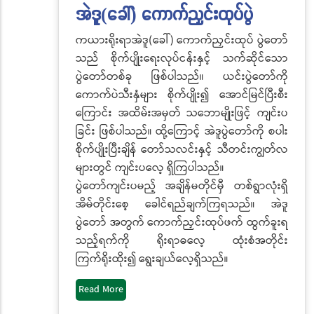
အဲဒူ(ခေါ်) ကောက်ညှင်းထုပ်ပွဲ
ကယားရိုးရာအဲဒူ(ခေါ်) ကောက်ညှင်းထုပ် ပွဲတော်
သည် စိုက်ပျိုးရေးလုပ်ငန်းနှင့် သက်ဆိုင်သော
ပွဲတော်တစ်ခု ဖြစ်ပါသည်။ ယင်းပွဲတော်ကို
ကောက်ပဲသီးနှံများ စိုက်ပျိုး၍ အောင်မြင်ပြီးစီး
ကြောင်း အထိမ်းအမှတ် သဘောမျိုးဖြင့် ကျင်းပ
ခြင်း ဖြစ်ပါသည်။ ထို့ကြောင့် အဲဒူပွဲတော်ကို စပါး
စိုက်ပျိုးပြီးချိန် တော်သလင်းနှင့် သီတင်းကျွတ်လ
များတွင် ကျင်းပလေ့ ရှိကြပါသည်။
ပွဲတော်ကျင်းပမည့် အချိန်မတိုင်မှီ တစ်ရွာလုံးရှိ
အိမ်တိုင်းစေ့ ခေါင်ရည်ချက်ကြရသည်။ အဲဒူ
ပွဲတော် အတွက် ကောက်ညှင်းထုပ်ဖက် ထွက်ခူးရ
သည့်ရက်ကို ရိုးရာဓလေ့ ထုံးစံအတိုင်း
ကြက်ရိုးထိုး၍ ရွေးချယ်လေ့ရှိသည်။
Read More