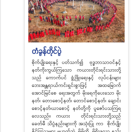
တံခွန်တိုင်ပွဲ
စိုက်ပျိုးရေးနှင့် ပတ်သက်၍ ဗုဒ္ဓဘာသာဝင်နှင့်
နတ်ကိုးကွယ်ကြသော ကယားတိုင်းရင်းသားတို့
သည် ကောက်ပင် ဖွံ့ဖြိုးရေးနှင့် လုပ်ငန်းများ
ဘေးအန္တရာယ်ကင်းရှင်းစွာဖြင့် အထမြောက်
အောင်မြင်စေ ရေးအတွက် မိုးရေကိုပေးသော မိုး
နတ်၊ တောစောင့်နတ်၊ တောင်စောင့်နတ်၊ ချောင်း
စောင့်နတ်၊ယာစောင့် နတ်တို့ကို ပူဇော်ပသကြရ
လေသည်။ ကယား တိုင်းရင်းသားတို့သည်
ခေတ်မီ သိပ္ပံနည်းများကို အသုံးပြု ကာ စိုက်ပျိုး
နိုင်ကြသူများ မဟုတ်ဘဲ မိမိတို့ မိရိုးဖလာ နည်း