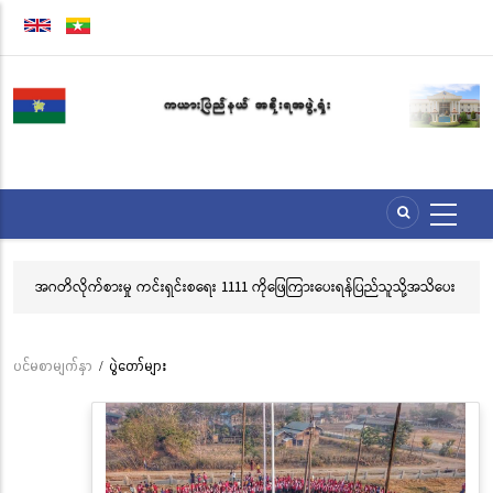
အဓိက
အကြောင်းအရာ
သို့
သွား
မည်
အဂတိလိုက်စားမှု ကင်းရှင်းစရေး 1111 ကိုဖြေကြားပေးရန်ပြည်သူသို့အသိပေး
လွ
နှိုးဆော်ခြင်း
သင
ဘ
ပင်မစာမျက်နှာ
/
ပွဲတော်များ
Breadcrumb