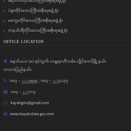
ဧရာဝတီတိုင်းဒေသကြီးအစိုးရအဖွဲ့ရုံး
ပဲခူးတိုင်းဒေသကြီးအစိုးရအဖွဲ့ရုံး
မကွေးတိုင်းဒေသကြီးအစိုးရအဖွဲ့ရုံး
တနင်္သာရီတိုင်းဒေသကြီးအစိုးရအဖွဲ့ရုံး
OFFICE LOCATION
နောင်ယား (ခ) ရပ်ကွက်၊ ကန္ဒရဝတီလမ်း၊ လွိုင်ကော်မြို့နယ်၊
ကယားပြည်နယ်။
၀၈၃ - ၂၂၂၂၉၉၉
,
၀၈၃ - ၂၂၂၄၁၃၇
၀၈၃ - ၂၂၂၁၀၄
kayahgov@gmail.com
www.kayahstate.gov.mm