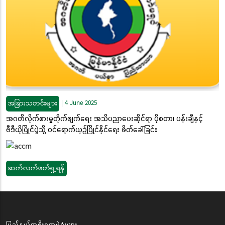
အခြားသတင်းများ
|
4 June 2025
အဂတိလိုက်စားမှုတိုက်ဖျက်ရေး အသိပညာပေးဆိုင်ရာ ပိုစတာ၊ ပန်းချီနှင့်
ဗီဒီယိုပြိုင်ပွဲသို့ ဝင်ရောက်ယှဉ်ပြိုင်နိုင်ရေး ဖိတ်ခေါ်ခြင်း
ဆက်လက်ဖတ်ရှု့ရန်
ပြည်နယ်အစိုးရအဖွဲ့ရုံးများ