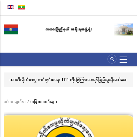
အဓိက
အကြောင်းအရာ
သို့
သွား
မည်
အဂတိလိုက်စားမှု ကင်းရှင်းစရေး 1111 ကိုဖြေကြားပေးရန်ပြည်သူသို့အသိပေး
လွ
နှိုးဆော်ခြင်း
သင
ဘ
ပင်မစာမျက်နှာ
/
အခြားသတင်းများ
Breadcrumb