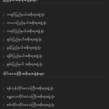
ကချင်ပြည်နယ်အစိုးရအဖွဲ့ရုံး
ကယားပြည်နယ်အစိုးရအဖွဲ့ရုံး
ကရင်ပြည်နယ်အစိုးရအဖွဲ့ရုံး
ချင်းပြည်နယ်အစိုးရအဖွဲ့ရုံး
မွန်ပြည်နယ်အစိုးရအဖွဲ့ရုံး
ရခိုင်ပြည်နယ်အစိုးရအဖွဲ့ရုံး
ရှမ်းပြည်နယ် အစိုးရအဖွဲ့ရုံး
တိုင်းဒေသကြီးအစိုးရအဖွဲ့ရုံးများ
ရန်ကုန်တိုင်းဒေသကြီးအစိုးရအဖွဲ့ရုံး
မန္တလေးတိုင်းဒေသကြီးအစိုးရအဖွဲ့ရုံး
စစ်ကိုင်းတိုင်းဒေသကြီးအစိုးရအဖွဲ့ရုံး