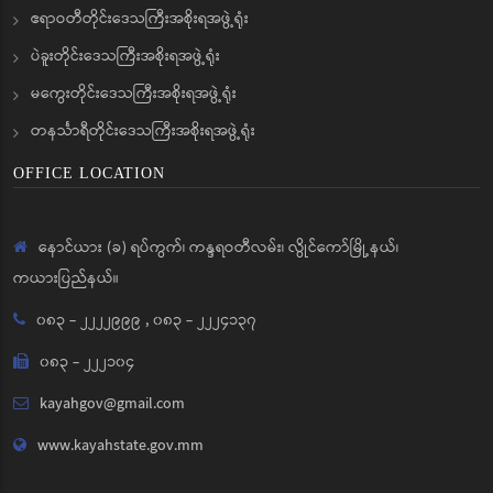
ဧရာဝတီတိုင်းဒေသကြီးအစိုးရအဖွဲ့ရုံး
ပဲခူးတိုင်းဒေသကြီးအစိုးရအဖွဲ့ရုံး
မကွေးတိုင်းဒေသကြီးအစိုးရအဖွဲ့ရုံး
တနင်္သာရီတိုင်းဒေသကြီးအစိုးရအဖွဲ့ရုံး
OFFICE LOCATION
နောင်ယား (ခ) ရပ်ကွက်၊ ကန္ဒရဝတီလမ်း၊ လွိုင်ကော်မြို့နယ်၊
ကယားပြည်နယ်။
၀၈၃ - ၂၂၂၂၉၉၉
,
၀၈၃ - ၂၂၂၄၁၃၇
၀၈၃ - ၂၂၂၁၀၄
kayahgov@gmail.com
www.kayahstate.gov.mm