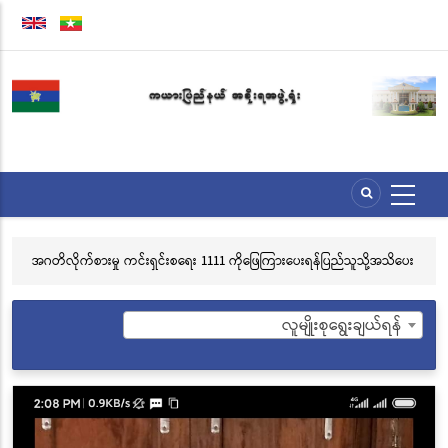
အဓိက
အကြောင်းအရာ
သို့
သွား
မည်
အဂတိလိုက်စားမှု ကင်းရှင်းစရေး 1111 ကိုဖြေကြားပေးရန်ပြည်သူသို့အသိပေး
လွ
နှိုးဆော်ခြင်း
သင
ဘ
လူမျိုးစုရွေးချယ်ရန်