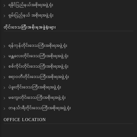
ရခိုင်ပြည်နယ်အစိုးရအဖွဲ့ရုံး
ရှမ်းပြည်နယ် အစိုးရအဖွဲ့ရုံး
တိုင်းဒေသကြီးအစိုးရအဖွဲ့ရုံးများ
ရန်ကုန်တိုင်းဒေသကြီးအစိုးရအဖွဲ့ရုံး
မန္တလေးတိုင်းဒေသကြီးအစိုးရအဖွဲ့ရုံး
စစ်ကိုင်းတိုင်းဒေသကြီးအစိုးရအဖွဲ့ရုံး
ဧရာဝတီတိုင်းဒေသကြီးအစိုးရအဖွဲ့ရုံး
ပဲခူးတိုင်းဒေသကြီးအစိုးရအဖွဲ့ရုံး
မကွေးတိုင်းဒေသကြီးအစိုးရအဖွဲ့ရုံး
တနင်္သာရီတိုင်းဒေသကြီးအစိုးရအဖွဲ့ရုံး
OFFICE LOCATION