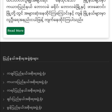
ယင်းတလဲလူမျိုးအများဆုံး နေထိုင်သော မြို့နယ်များမှာ
ကယားပြည်နယ် ဘောလခဲ ခရိုင်၊ ဘောလခဲမြို့နှင့် ဖားဆောင်း
မြို့တို့ တွင် အများဆုံးနေထိုင်ကြကြောင်းနှင့် ကျန် မြို့နယ်များမှာ
လူဦးရေအနည်းငယ်ဖြန့် ကျက်နေထိုင်ကြပါသည်။
Read More
ပြည်နယ်အစိုးရအဖွဲ့ရုံးများ
ကချင်ပြည်နယ်အစိုးရအဖွဲ့ရုံး
ကယားပြည်နယ်အစိုးရအဖွဲ့ရုံး
ကရင်ပြည်နယ်အစိုးရအဖွဲ့ရုံး
ချင်းပြည်နယ်အစိုးရအဖွဲ့ရုံး
မွန်ပြည်နယ်အစိုးရအဖွဲ့ရုံး