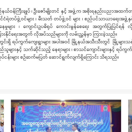
နယ်ဝန်ကြီးချုပ် ၊ ဦးဇော်မျိုးတင် နှင့် အဖွဲ့က အစိုးရနည်းပညာအထက်တ
်ငံရဲတပ်ဖွဲ့ဝင်များ ၊ မီးသတ် တပ်ဖွဲ့ဝင် များ ၊ စည်ပင်သာယာရေးအဖွဲ့နှ
င်းနေမှုများ ၊ ကျောင်းဥပဓိရုပ် ကောင်းမွန်စေရေး အတွက်ပြုပြင်ရန် လ
ြားနိုင်ရေးအတွက် လိုအပ်သည်များကို လမ်းညွှန်မှာ ကြားခဲ့သည်။
င်းရှိ ရပ်ကွက်ကျေးရွာများ အပါအဝင် မြို့နယ်အသီးသီးတွင် မြို့များသန
သူများနှင့် သက်ဆိုင်သည့် နေရာများ ၊ စာသင်ကျောင်းများနှင့် ရပ်ကွက်က
 လုပ်ငန်းများ စဉ်ဆက်မပြတ် ဆောင်ရွက်လျက်ရှိကြောင်း သိရသည်။