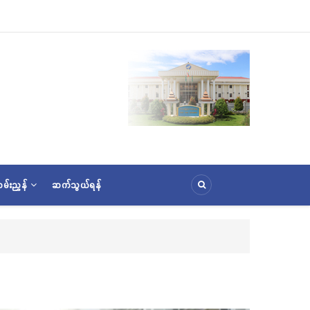
မ်းညွှန်
ဆက်သွယ်ရန်
ည့်ရွှေသင်္ကန်းကပ်လှူပူဇော်ခြင်းအောင်ပွဲနှင့် (၃၆) ကြိမ်မြောက် စုပေါင်းမဟာဘုံကထိန် အလ