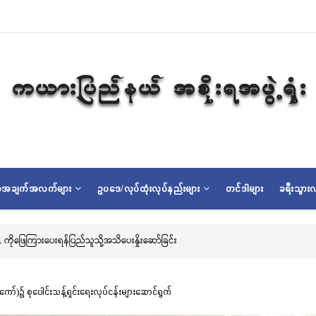
ရာအချက်အလက်များ
ဥပဒေ/လုပ်ထုံးလုပ်နည်းများ
တင်ဒါများ
ခရီးသွားလ
လွိုင်ကော်မြို့၊ သမိုင်းဝင်ဆုတောင်းပြည့် မြို့နာမ်ရွှေစေတီတော် လုံးတော်ပြ
ာ်)၌ စုပေါင်းသန့်ရှင်းရေးလုပ်ငန်းများဆောင်ရွက်