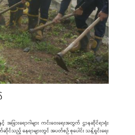
်
ှင့် အခြားရောဂါများ ကင်းဝေးရေးအတွက် ဌာနဆိုင်ရာရုံး
ဆိုင်သည့် နေရာများတွင် အပတ်စဉ် စုပေါင်း သန့်ရှင်းရေး