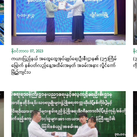
နိုဝင်ဘာလ 07, 2023
နိ
ကယားပြည်နယ် အထွေထွေအုပ်ချုပ်ရေးဦးစီးဌာန၏ (၃၅)ကြိမ်
(၃
မြောက် နှစ်ပတ်လည်နေ့အထိမ်းအမှတ် အခမ်းအနား လွိုင်ကော်
ကိ
မြို့၌ကျင်းပ