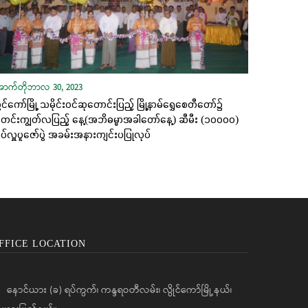
ောက်တိုဘာလ 30, 2023
ိုင်ကော်မြို့ သမိုင်းဝင်ဆုတောင်းပြည့် မြို့နာမ်ရွှေစေတီတော်၌
ီတင်းကျွတ်လပြည့် နေ့(အဘိဓမ္မာအခါတော်နေ့) ဆီမီး (၁၀၀၀၀)
်လှူပူဇော်ပွဲ အခမ်းအနားကျင်းပပြုလုပ်
FFICE LOCATION
နောင်ယား (ခ) ရပ်ကွက်၊ ကန္ဒရဝတီလမ်း၊ လွိုင်ကော်မြို့နယ်၊