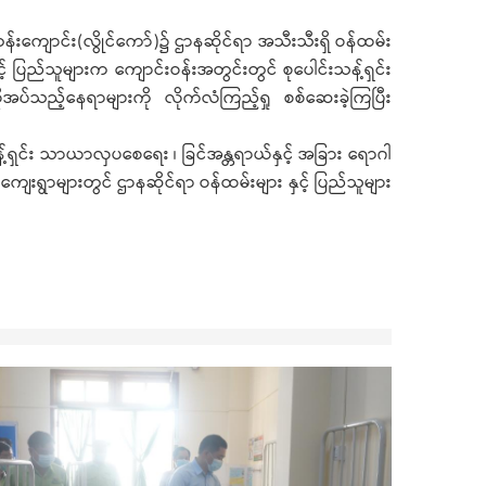
န်းကျောင်း(လွိုင်ကော်)၌ ဌာနဆိုင်ရာ အသီးသီးရှိ ဝန်ထမ်း
င့် ပြည်သူများက ကျောင်းဝန်းအတွင်းတွင် စုပေါင်းသန့်ရှင်း
ိုအပ်သည့်နေရာများကို လိုက်လံကြည့်ရှု စစ်ဆေးခဲ့ကြပြီး
့်ရှင်း သာယာလှပစေရေး ၊ ခြင်အန္တရာယ်နှင့် အခြား ရောဂါ
ျေးရွာများတွင် ဌာနဆိုင်ရာ ဝန်ထမ်းများ နှင့် ပြည်သူများ