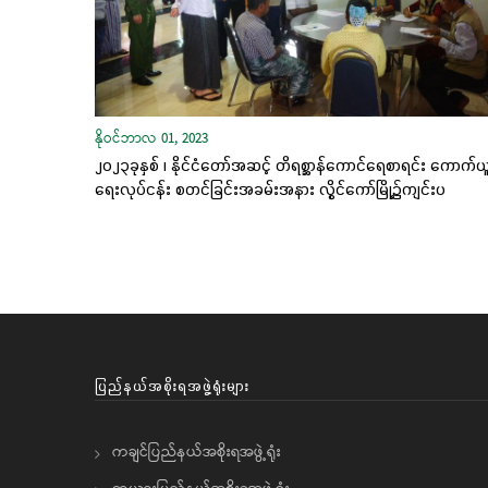
နိုဝင်ဘာလ 01, 2023
၂၀၂၃ခုနှစ် ၊ နိုင်ငံတော်အဆင့် တိရစ္ဆာန်ကောင်ရေစာရင်း ကောက်ယ
ရေးလုပ်ငန်း စတင်ခြင်းအခမ်းအနား လွိုင်ကော်မြို့၌ကျင်းပ
ပြည်နယ်အစိုးရအဖွဲ့ရုံးများ
ကချင်ပြည်နယ်အစိုးရအဖွဲ့ရုံး