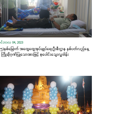
ုဝင်ဘာလ 04, 2023
၅)နှစ်မြောက် အထွေထွေအုပ်ချုပ်ရေးဦးစီးဌာန နှစ်ပတ်လည်နေ့
ု ကြိုဆိုဂုဏ်ပြုသောအားဖြင့် စုပေါင်းသွေးလှူဒါန်း