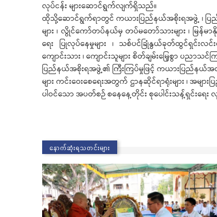
လုပ်ငန်း များဆောင်ရွက်လျက်ရှိသည်။
ထိုသို့ဆောင်ရွက်ရာတွင် ကယားပြည်နယ်အစိုးရအဖွဲ့ ၊ ပြည်
များ ၊ လွိုင်ကော်တပ်နယ်မှ တပ်မတော်သားများ ၊ မြန်မာနိုင
ရေး ပြုလုပ်နေမှုများ ၊ သစ်ပင်ခြုံနွယ်ခုတ်ထွင်ရှင်းလ
ကျောင်းသား ၊ ကျောင်းသူများ စိတ်ချမ်းမြေ့စွာ ပညာသင်က
ပြည်နယ်အစိုးရအဖွဲ့၏ ကြီးကြပ်မှုဖြင့် ကယားပြည်နယ်အတွ
များ ကင်းဝေးစေရေးအတွက် ဌာနဆိုင်ရာရုံးများ ၊ အများပြည်
ပါဝင်သော အပတ်စဉ် စနေနေ့တိုင်း စုပေါင်းသန့်ရှင်းရေး
နောက်ဆုံးရသတင်းများ