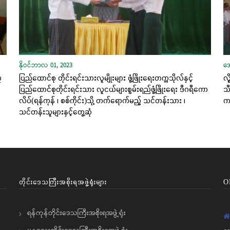
နိုဝင်ဘာလ 01, 2023
အ
ူ
ပြည်ထောင်စု တိုင်းရင်းသားလူမျိုးများ ဖွံ့ဖြိုးရေးတက္ကသိုလ်နှင့်
လွ
ပြည်ထောင်စုတိုင်းရင်းသား လူငယ်များစွမ်းရည်ဖွံ့ဖြိုးရေး ဒီဂရီကော
သ
လိပ်(ရန်ကုန် ၊ စစ်ကိုင်း)သို့ တက်ရောက်မည့် သင်တန်းသား ၊
ကပ
သင်တန်းသူများနှင့်တွေ့ဆုံ
တိုင်းဒေသကြီးအစိုးရအဖွဲ့ရုံးများ
O
ရန်ကုန်တိုင်းဒေသကြီးအစိုးရအဖွဲ့ရုံး