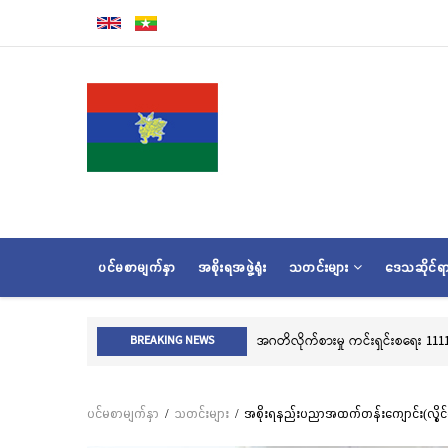
အဓိက
အကြောင်းအရာ
သို့
သွား
မည်
MAIN
ပင်မစာမျက်နှာ
အစိုးရအဖွဲ့ရုံး
သတင်းများ
ဒေသဆိုင်
NAVIGATION
BREAKING NEWS
ပင်မစာမျက်နှာ
/
သတင်းများ
/
အစိုးရနည်းပညာအထက်တန်းကျောင်း(လွိုင်ကေ
Breadcrumb