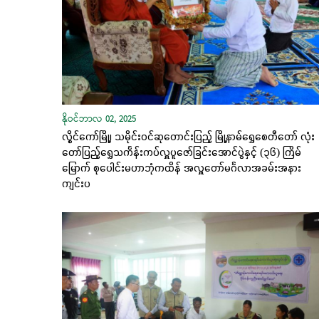
နိုဝင်ဘာလ 02, 2025
လွိုင်ကော်မြို့၊ သမိုင်းဝင်ဆုတောင်းပြည့် မြို့နာမ်ရွှေစေတီတော် လုံး
တော်ပြည့်ရွှေသင်္ကန်းကပ်လှူပူဇော်ခြင်းအောင်ပွဲနှင့် (၃၆) ကြိမ်
မြောက် စုပေါင်းမဟာဘုံကထိန် အလှူတော်မင်္ဂလာအခမ်းအနား
ကျင်းပ