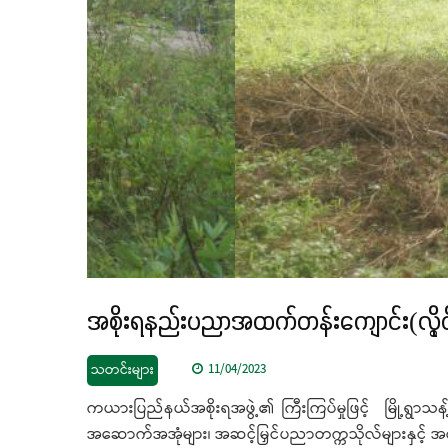
အစိုးရနည်းပညာအထက်တန်းကျောင်း(လွိုင်က
သတင်းများ
11/04/2023
ကယားပြည်နယ်အစိုးရအဖွဲ့၏ ကြီးကြပ်မှုဖြင့် မြို့ရွာ
အဆောက်အအုံများ၊ အဆင့်မြှင်ပညာတက္ကသိုလ်များနှင့် အခြ