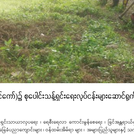
ော်)၌ စုပေါင်းသန့်ရှင်းရေးလုပ်ငန်းများဆောင်ရွက
သန့်ရှင်းသာယာလှပရေး ၊ ရေစီးရေလာ ကောင်းမွန်စေရေး ၊ ခြင်အန္တရာယ်န
ေခံပညာကျောင်းများ ၊ ဝန်ထမ်းအိမ်ရာ များ ၊ အများပြည်သူများနှင့် သက်