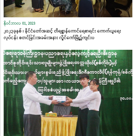
နိုဝင်ဘာလ 01, 2023
၂၀၂၃ခုနှစ် ၊ နိုင်ငံတော်အဆင့် တိရစ္ဆာန်ကောင်ရေစာရင်း ကောက်ယူရေး
လုပ်ငန်း စတင်ခြင်းအခမ်းအနား လွိုင်ကော်မြို့၌ကျင်းပ