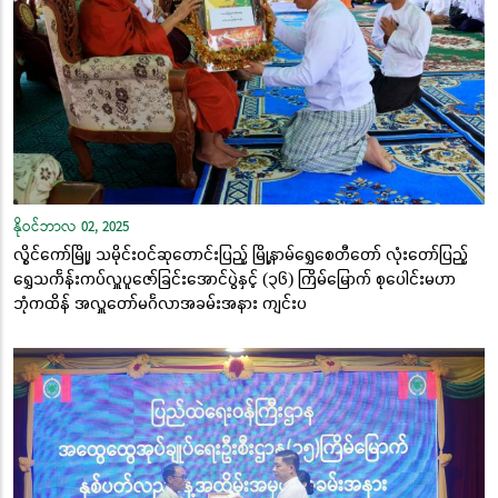
နိုဝင်ဘာလ 02, 2025
လွိုင်ကော်မြို့၊ သမိုင်းဝင်ဆုတောင်းပြည့် မြို့နာမ်ရွှေစေတီတော် လုံးတော်ပြည့်
ရွှေသင်္ကန်းကပ်လှူပူဇော်ခြင်းအောင်ပွဲနှင့် (၃၆) ကြိမ်မြောက် စုပေါင်းမဟာ
ဘုံကထိန် အလှူတော်မင်္ဂလာအခမ်းအနား ကျင်းပ