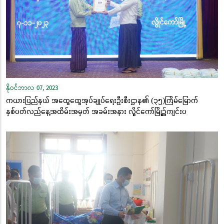
နိုဝင်ဘာလ 07, 2023
ကယားပြည်နယ် အထွေထွေအုပ်ချုပ်ရေးဦးစီးဌာန၏ (၃၅)ကြိမ်မြောက်
နှစ်ပတ်လည်နေ့အထိမ်းအမှတ် အခမ်းအနား လွိုင်ကော်မြို့၌ကျင်းပ