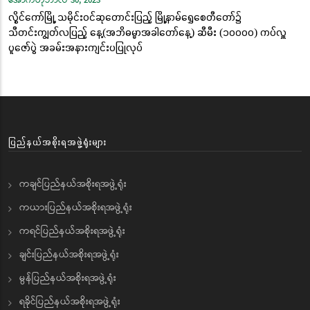
အောက်တိုဘာလ 30, 2023
လွိုင်ကော်မြို့ သမိုင်းဝင်ဆုတောင်းပြည့် မြို့နာမ်ရွှေစေတီတော်၌
သီတင်းကျွတ်လပြည့် နေ့(အဘိဓမ္မာအခါတော်နေ့) ဆီမီး (၁၀၀၀၀) ကပ်လှူ
ပူဇော်ပွဲ အခမ်းအနားကျင်းပပြုလုပ်
ပြည်နယ်အစိုးရအဖွဲ့ရုံးများ
ကချင်ပြည်နယ်အစိုးရအဖွဲ့ရုံး
ကယားပြည်နယ်အစိုးရအဖွဲ့ရုံး
ကရင်ပြည်နယ်အစိုးရအဖွဲ့ရုံး
ချင်းပြည်နယ်အစိုးရအဖွဲ့ရုံး
မွန်ပြည်နယ်အစိုးရအဖွဲ့ရုံး
ရခိုင်ပြည်နယ်အစိုးရအဖွဲ့ရုံး