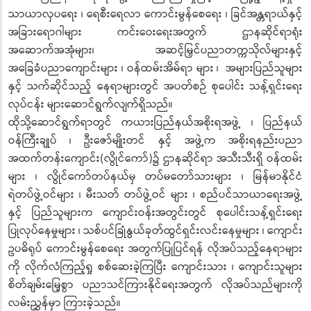
သာယာလှပရေး ၊ ရေစီးရေလာ ကောင်းမွန်စေရေး ၊ ခြင်အန္တရာယ်နှင့်
အခြားရောဂါများ ကင်းဝေးရေးအတွက် ဌာနဆိုင်ရာရုံး
အဆောက်အအုံများ၊ အဆင့်မြှင်ပညာတက္ကသိုလ်များနှင့်
အခြေခံပညာကျောင်းများ ၊ ဝန်ထမ်းအိမ်ရာ များ ၊ အများပြည်သူများ
နှင့် သက်ဆိုင်သည့် နေရာများတွင် အပတ်စဉ် စုပေါင်း သန့်ရှင်းရေး
လုပ်ငန်း များဆောင်ရွက်လျက်ရှိသည်။
ထိုသို့ဆောင်ရွက်ရာတွင် ကယားပြည်နယ်အစိုးရအဖွဲ့ ၊ ပြည်နယ်
ဝန်ကြီးချုပ် ၊ ဦးဇော်မျိုးတင် နှင့် အဖွဲ့က အစိုးရနည်းပညာ
အထက်တန်းကျောင်း(လွိုင်ကော်)၌ ဌာနဆိုင်ရာ အသီးသီးရှိ ဝန်ထမ်း
များ ၊ လွိုင်ကော်တပ်နယ်မှ တပ်မတော်သားများ ၊ မြန်မာနိုင်ငံ
ရဲတပ်ဖွဲ့ဝင်များ ၊ မီးသတ် တပ်ဖွဲ့ဝင် များ ၊ စည်ပင်သာယာရေးအဖွဲ့
နှင့် ပြည်သူများက ကျောင်းဝန်းအတွင်းတွင် စုပေါင်းသန့်ရှင်းရေး
ပြုလုပ်နေမှုများ ၊ သစ်ပင်ခြုံနွယ်ခုတ်ထွင်ရှင်းလင်းနေမှုများ ၊ ကျောင်း
ဥပဓိရုပ် ကောင်းမွန်စေရေး အတွက်ပြုပြင်ရန် လိုအပ်သည့်နေရာများ
ကို လိုက်လံကြည့်ရှု စစ်ဆေးခဲ့ကြပြီး ကျောင်းသား ၊ ကျောင်းသူများ
စိတ်ချမ်းမြေ့စွာ ပညာသင်ကြားနိုင်ရေးအတွက် လိုအပ်သည်များကို
လမ်းညွှန်မှာ ကြားခဲ့သည်။