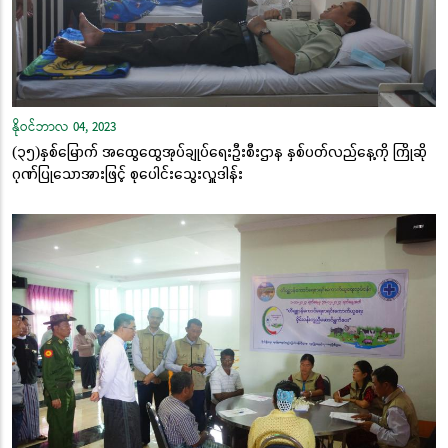
နိုဝင်ဘာလ 04, 2023
(၃၅)နှစ်မြောက် အထွေထွေအုပ်ချုပ်ရေးဦးစီးဌာန နှစ်ပတ်လည်နေ့ကို ကြိုဆို
ဂုဏ်ပြုသောအားဖြင့် စုပေါင်းသွေးလှူဒါန်း