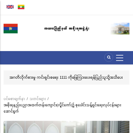
အဓိက
အကြောင်းအရာ
သို့
သွား
မည်
ြားပေးရန်ပြည်သူသို့အသိပေး
လွိုင်ကော်မြို့၊ သမိုင်းဝင်ဆုတောင်းပြည့် မြို့နာမ်ရွှေစေတီ
သင်္ကန်းကပ်လှူပူဇော်ခြင်းအောင်ပွဲနှင့် (၃၆) ကြိမ်မြောက်
ဘုံကထိန် အလှူတော်မင်္ဂလာအခမ်းအနား ကျင်းပ
ပင်မစာမျက်နှာ
/
သတင်းများ
/
Breadcrumb
အစိုးရနည်းပညာအထက်တန်းကျောင်း(လွိုင်ကော်)၌ စုပေါင်းသန့်ရှင်းရေးလုပ်ငန်းများ
ဆောင်ရွက်