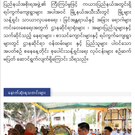
ပြည်နယ်အစိုးရအဖွဲ့၏ ကြီးကြပ်မှုဖြင့် ကယားပြည်နယ်အတွင်းရှိ
ရပ်ကွက်ကျေးရွာများ အပါအဝင် မြို့နယ်အသီးသီးတွင် မြို့များ
သန့်ရှင်း သာယာလှပစေရေး ၊ ခြင်အန္တရာယ်နှင့် အခြား ရောဂါများ
ကင်းဝေးစေရေးအတွက် ဌာနဆိုင်ရာရုံးများ ၊ အများပြည်သူများနှင့်
သက်ဆိုင်သည့် နေရာများ ၊ စာသင်ကျောင်းများနှင့် ရပ်ကွက်ကျေးရွာ
များတွင် ဌာနဆိုင်ရာ ဝန်ထမ်းများ နှင့် ပြည်သူများ ပါဝင်သော
အပတ်စဉ် စနေနေ့တိုင်း စုပေါင်းသန့်ရှင်းရေး လုပ်ငန်းများ စဉ်ဆက်
မပြတ် ဆောင်ရွက်လျက်ရှိကြောင်း သိရသည်။
နောက်ဆုံးရသတင်းများ