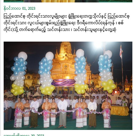
နိုဝင်ဘာလ 01, 2023
ပြည်ထောင်စု တိုင်းရင်းသားလူမျိုးများ ဖွံ့ဖြိုးရေးတက္ကသိုလ်နှင့် ပြည်ထောင်စု
တိုင်းရင်းသား လူငယ်များစွမ်းရည်ဖွံ့ဖြိုးရေး ဒီဂရီကောလိပ်(ရန်ကုန် ၊ စစ်
ကိုင်း)သို့ တက်ရောက်မည့် သင်တန်းသား ၊ သင်တန်းသူများနှင့်တွေ့ဆုံ