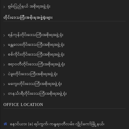
ရှမ်းပြည်နယ် အစိုးရအဖွဲ့ရုံး
တိုင်းဒေသကြီးအစိုးရအဖွဲ့ရုံးများ
ရန်ကုန်တိုင်းဒေသကြီးအစိုးရအဖွဲ့ရုံး
မန္တလေးတိုင်းဒေသကြီးအစိုးရအဖွဲ့ရုံး
စစ်ကိုင်းတိုင်းဒေသကြီးအစိုးရအဖွဲ့ရုံး
ဧရာဝတီတိုင်းဒေသကြီးအစိုးရအဖွဲ့ရုံး
ပဲခူးတိုင်းဒေသကြီးအစိုးရအဖွဲ့ရုံး
မကွေးတိုင်းဒေသကြီးအစိုးရအဖွဲ့ရုံး
တနင်္သာရီတိုင်းဒေသကြီးအစိုးရအဖွဲ့ရုံး
OFFICE LOCATION
နောင်ယား (ခ) ရပ်ကွက်၊ ကန္ဒရဝတီလမ်း၊ လွိုင်ကော်မြို့နယ်၊