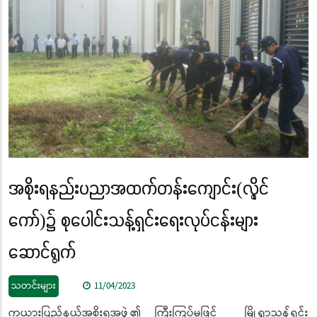
အစိုးရနည်းပညာအထက်တန်းကျောင်း(လွိုင်
ကော်)၌ စုပေါင်းသန့်ရှင်းရေးလုပ်ငန်းများ
ဆောင်ရွက်
သတင်းများ
11/04/2023
ကယားပြည်နယ်အစိုးရအဖွဲ့၏ ကြီးကြပ်မှုဖြင့် မြို့ရွာသန့်ရှင်း