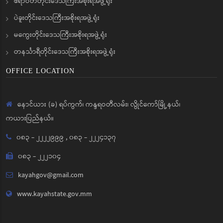
ဧရာဝတီတိုင်းဒေသကြီးအစိုးရအဖွဲ့ရုံး
ပဲခူးတိုင်းဒေသကြီးအစိုးရအဖွဲ့ရုံး
မကွေးတိုင်းဒေသကြီးအစိုးရအဖွဲ့ရုံး
တနင်္သာရီတိုင်းဒေသကြီးအစိုးရအဖွဲ့ရုံး
OFFICE LOCATION
နောင်ယား (ခ) ရပ်ကွက်၊ ကန္ဒရဝတီလမ်း၊ လွိုင်ကော်မြို့နယ်၊
ကယားပြည်နယ်။
၀၈၃ - ၂၂၂၂၉၉၉
,
၀၈၃ - ၂၂၂၄၁၃၇
၀၈၃ - ၂၂၂၁၀၄
kayahgov@gmail.com
www.kayahstate.gov.mm