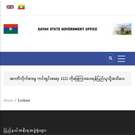
Skip
to
main
content
အဂတိလိုက်စားမှု ကင်းရှင်းစရေး 1111 ကိုဖြေကြားပေးရန်ပြည်သူသို့အသိပေး
လွ
နှိုးဆော်ခြင်း
သင
ဘ
Home
/
Loikaw
Breadcrumb
ပြည်နယ်အစိုးရအဖွဲ့ရုံးများ