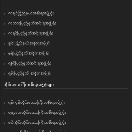
ကချင်ပြည်နယ်အစိုးရအဖွဲ့ရုံး
ကယားပြည်နယ်အစိုးရအဖွဲ့ရုံး
ကရင်ပြည်နယ်အစိုးရအဖွဲ့ရုံး
ချင်းပြည်နယ်အစိုးရအဖွဲ့ရုံး
မွန်ပြည်နယ်အစိုးရအဖွဲ့ရုံး
ရခိုင်ပြည်နယ်အစိုးရအဖွဲ့ရုံး
ရှမ်းပြည်နယ် အစိုးရအဖွဲ့ရုံး
တိုင်းဒေသကြီးအစိုးရအဖွဲ့ရုံးများ
ရန်ကုန်တိုင်းဒေသကြီးအစိုးရအဖွဲ့ရုံး
မန္တလေးတိုင်းဒေသကြီးအစိုးရအဖွဲ့ရုံး
စစ်ကိုင်းတိုင်းဒေသကြီးအစိုးရအဖွဲ့ရုံး