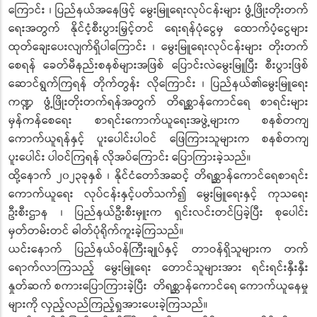
ကြောင်း ၊ ပြည်နယ်အနေဖြင့် မွေးမြူရေးလုပ်ငန်းများ ဖွံ့ဖြိုးတိုးတက်
ရေးအတွက် နိုင်ငံ့စီးပွားမြှင့်တင် ရေးရန်ပုံငွေမှ ထောက်ပံ့ငွေများ
ထုတ်ချေးပေးလျက်ရှိပါကြောင်း ၊ မွေးမြူရေးလုပ်ငန်းများ တိုးတက်
စေရန် ခေတ်မီနည်းစနစ်များအဖြစ် ပြောင်းလဲမွေးမြူပြီး စီးပွားဖြစ်
ဆောင်ရွက်ကြရန် တိုက်တွန်း လိုကြောင်း ၊ ပြည်နယ်၏မွေးမြူရေး
ကဏ္ဍ ဖွံ့ဖြိုးတိုးတက်ရန်အတွက် တိရစ္ဆာန်ကောင်ရေ စာရင်းများ
မှန်ကန်စေရေး စာရင်းကောက်ယူရေးအဖွဲ့များက စနစ်တကျ
ကောက်ယူရန်နှင့် ပူးပေါင်းပါဝင် ဖြေကြားသူများက စနစ်တကျ
ပူးပေါင်း ပါဝင်ကြရန် လိုအပ်ကြောင်း ပြောကြားခဲ့သည်။
ထို့နောက် ၂၀၂၃ခုနှစ် ၊ နိုင်ငံတော်အဆင့် တိရစ္ဆာန်ကောင်ရေစာရင်း
ကောက်ယူရေး လုပ်ငန်းနှင့်ပတ်သက်၍ မွေးမြူရေးနှင့် ကုသရေး
ဦးစီးဌာန ၊ ပြည်နယ်ဦးစီးမှူးက ရှင်းလင်းတင်ပြခဲ့ပြီး စုပေါင်း
မှတ်တမ်းတင် ဓါတ်ပုံရိုက်ကူးခဲ့ကြသည်။
ယင်းနောက် ပြည်နယ်ဝန်ကြီးချုပ်နှင့် တာဝန်ရှိသူများက တက်
ရောက်လာကြသည့် မွေးမြူရေး တောင်သူများအား ရင်းရင်းနှီးနှီး
နှုတ်ဆက် စကားပြောကြားခဲ့ပြီး တိရစ္ဆာန်ကောင်ရေ ကောက်ယူနေမှု
များကို လှည့်လည်ကြည့်ရှုအားပေးခဲ့ကြသည်။