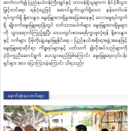
ဆက်လက်၍ ပြည်နယ်ဝန်ကြီးချုပ်နှင့် တာဝန်ရှိသူများက နိုင်ငံ့စီးပွား
မြှင့်တင်ရေး ရန်ပုံငွေဖြင့် ဆောင်ရွက်လျက်ရှိသော နမ့်ဘော်ဝမ်
ရပ်ကွက်ရှိ နို့စားနွား မွေးမြူထားရှိမှုအခြေအနေနှင့် လောဓမ္မရပ်ကွက်
ရှိ မျိုးဝက်မွေးမြူရေးခြံတွင် ဝက်သားပေါက်များ မွေးမြူထားရှိမှုများ
ကို သွားရောက်ကြည့်ရှုပြီး ဒေသတွင်းစားရေရိက္ခာဖူလုံရန် နို့စားနွား
နှင့် ဝက်များ ပိုမိုတိုးချဲ့မွေးမြူနိုင်ရေး ၊ ပြည်နယ်အစိုးရအဖွဲ့အနေဖြင့်
မွေးမြူရေးဆိုင်ရာ ကိစ္စရပ်များနှင့် ပတ်သက် ၍လိုအပ်သည်များကို
ပံ့ပိုးကူညီဆောင်ရွက် ပေးသွားမည်ဖြစ်ကြောင်း မွေးမြူရေးလုပ်ငန်း
ရှင်များ အား ပြောကြားခဲ့ကြောင်း သိရသည်။
နောက်ဆုံးရသတင်းများ