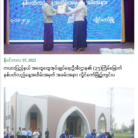
နိုဝင်ဘာလ 07, 2023
ကယားပြည်နယ် အထွေထွေအုပ်ချုပ်ရေးဦးစီးဌာန၏ (၃၅)ကြိမ်မြောက်
နှစ်ပတ်လည်နေ့အထိမ်းအမှတ် အခမ်းအနား လွိုင်ကော်မြို့၌ကျင်းပ