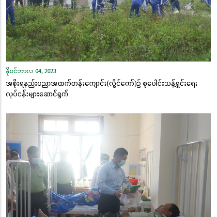
နိုဝင်ဘာလ 04, 2023
အစိုးရနည်းပညာအထက်တန်းကျောင်း(လွိုင်ကော်)၌ စုပေါင်းသန့်ရှင်းရေး
လုပ်ငန်းများဆောင်ရွက်