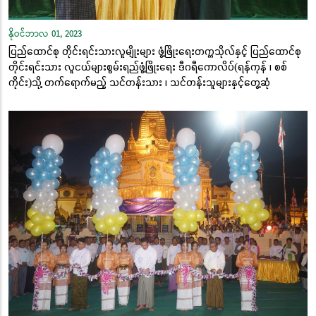
နိုဝင်ဘာလ 01, 2023
ပြည်ထောင်စု တိုင်းရင်းသားလူမျိုးများ ဖွံ့ဖြိုးရေးတက္ကသိုလ်နှင့် ပြည်ထောင်စု
တိုင်းရင်းသား လူငယ်များစွမ်းရည်ဖွံ့ဖြိုးရေး ဒီဂရီကောလိပ်(ရန်ကုန် ၊ စစ်
ကိုင်း)သို့ တက်ရောက်မည့် သင်တန်းသား ၊ သင်တန်းသူများနှင့်တွေ့ဆုံ