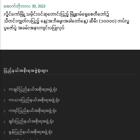
အောက်တိုဘာလ 30, 2023
လွိုင်ကော်မြို့ သမိုင်းဝင်ဆုတောင်းပြည့် မြို့နာမ်ရွှေစေတီတော်၌
သီတင်းကျွတ်လပြည့် နေ့(အဘိဓမ္မာအခါတော်နေ့) ဆီမီး (၁၀၀၀၀) ကပ်လှူ
ပူဇော်ပွဲ အခမ်းအနားကျင်းပပြုလုပ်
ပြည်နယ်အစိုးရအဖွဲ့ရုံးများ
ကချင်ပြည်နယ်အစိုးရအဖွဲ့ရုံး
ကယားပြည်နယ်အစိုးရအဖွဲ့ရုံး
ကရင်ပြည်နယ်အစိုးရအဖွဲ့ရုံး
ချင်းပြည်နယ်အစိုးရအဖွဲ့ရုံး
မွန်ပြည်နယ်အစိုးရအဖွဲ့ရုံး