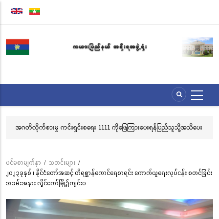
အဓိက
အကြောင်းအရာ
သို့
သွား
မည်
သို့အသိပေး
လွိုင်ကော်မြို့၊ သမိုင်းဝင်ဆုတောင်းပြည့် မြို့နာမ်ရွှေစေတီတော် လုံးတော်ပြည့
သင်္ကန်းကပ်လှူပူဇော်ခြင်းအောင်ပွဲနှင့် (၃၆) ကြိမ်မြောက် စုပေါင်းမဟာ
ဘုံကထိန် အလှူတော်မင်္ဂလာအခမ်းအနား ကျင်းပ
ပင်မစာမျက်နှာ
/
သတင်းများ
/
Breadcrumb
၂၀၂၃ခုနှစ် ၊ နိုင်ငံတော်အဆင့် တိရစ္ဆာန်ကောင်ရေစာရင်း ကောက်ယူရေးလုပ်ငန်း စတင်ခြင်း
အခမ်းအနား လွိုင်ကော်မြို့၌ကျင်းပ