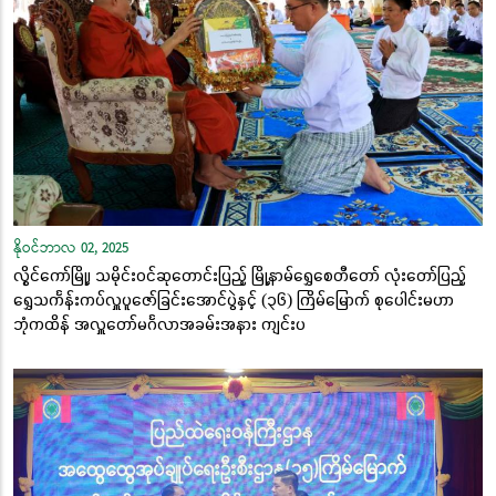
နိုဝင်ဘာလ 02, 2025
လွိုင်ကော်မြို့၊ သမိုင်းဝင်ဆုတောင်းပြည့် မြို့နာမ်ရွှေစေတီတော် လုံးတော်ပြည့်
ရွှေသင်္ကန်းကပ်လှူပူဇော်ခြင်းအောင်ပွဲနှင့် (၃၆) ကြိမ်မြောက် စုပေါင်းမဟာ
ဘုံကထိန် အလှူတော်မင်္ဂလာအခမ်းအနား ကျင်းပ