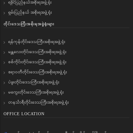
ရခိုင်ပြည်နယ်အစိုးရအဖွဲ့ရုံး
ရှမ်းပြည်နယ် အစိုးရအဖွဲ့ရုံး
တိုင်းဒေသကြီးအစိုးရအဖွဲ့ရုံးများ
ရန်ကုန်တိုင်းဒေသကြီးအစိုးရအဖွဲ့ရုံး
မန္တလေးတိုင်းဒေသကြီးအစိုးရအဖွဲ့ရုံး
စစ်ကိုင်းတိုင်းဒေသကြီးအစိုးရအဖွဲ့ရုံး
ဧရာဝတီတိုင်းဒေသကြီးအစိုးရအဖွဲ့ရုံး
ပဲခူးတိုင်းဒေသကြီးအစိုးရအဖွဲ့ရုံး
မကွေးတိုင်းဒေသကြီးအစိုးရအဖွဲ့ရုံး
တနင်္သာရီတိုင်းဒေသကြီးအစိုးရအဖွဲ့ရုံး
OFFICE LOCATION