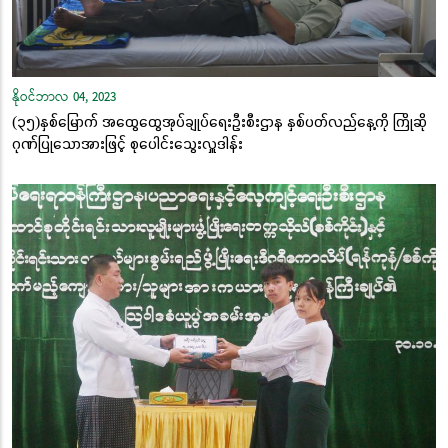
နိုဝင်ဘာလ 04, 2023
(၃၅)နှစ်မြောက် အထွေထွေအုပ်ချုပ်ရေးဦးစီးဌာန နှစ်ပတ်လည်နေ့ကို ကြိုဆို
ဂုဏ်ပြုသောအားဖြင့် စုပေါင်းသွေးလှူဒါန်း