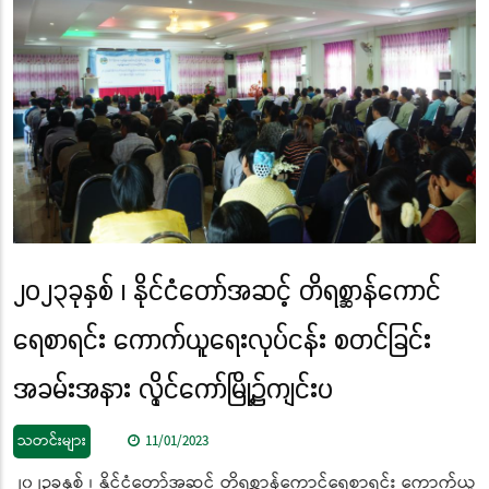
၂၀၂၃ခုနှစ် ၊ နိုင်ငံတော်အဆင့် တိရစ္ဆာန်ကောင်
ရေစာရင်း ကောက်ယူရေးလုပ်ငန်း စတင်ခြင်း
အခမ်းအနား လွိုင်ကော်မြို့၌ကျင်းပ
သတင်းများ
11/01/2023
၂၀၂၃ခုနှစ် ၊ နိုင်ငံတော်အဆင့် တိရစ္ဆာန်ကောင်ရေစာရင်း ကောက်ယူ