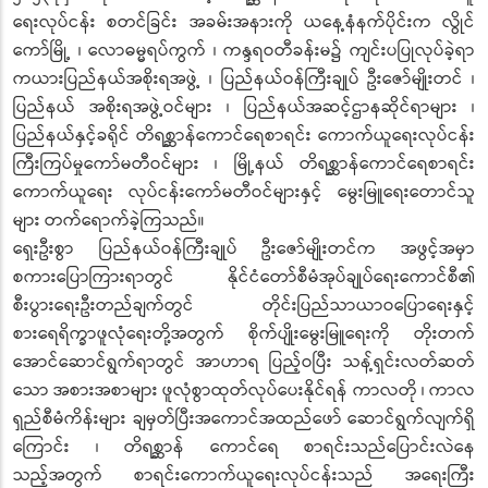
ရေးလုပ်ငန်း စတင်ခြင်း အခမ်းအနားကို ယနေ့နံနက်ပိုင်းက လွိုင်
ကော်မြို့ ၊ လောဓမ္မရပ်ကွက် ၊ ကန္ဒရဝတီခန်းမ၌ ကျင်းပပြုလုပ်ခဲ့ရာ
ကယားပြည်နယ်အစိုးရအဖွဲ့ ၊ ပြည်နယ်ဝန်ကြီးချုပ် ဦးဇော်မျိုးတင် ၊
ပြည်နယ် အစိုးရအဖွဲ့ဝင်များ ၊ ပြည်နယ်အဆင့်ဌာနဆိုင်ရာများ ၊
ပြည်နယ်နှင့်ခရိုင် တိရစ္ဆာန်ကောင်ရေစာရင်း ကောက်ယူရေးလုပ်ငန်း
ကြီးကြပ်မှုကော်မတီဝင်များ ၊ မြို့နယ် တိရစ္ဆာန်ကောင်ရေစာရင်း
ကောက်ယူရေး လုပ်ငန်းကော်မတီဝင်များနှင့် မွေးမြူရေးတောင်သူ
များ တက်ရောက်ခဲ့ကြသည်။
ရှေးဦးစွာ ပြည်နယ်ဝန်ကြီးချုပ် ဦးဇော်မျိုးတင်က အဖွင့်အမှာ
စကားပြောကြားရာတွင် နိုင်ငံတော်စီမံအုပ်ချုပ်ရေးကောင်စီ၏
စီးပွားရေးဦးတည်ချက်တွင် တိုင်းပြည်သာယာဝပြောရေးနှင့်
စားရေရိက္ခာဖူလုံရေးတို့အတွက် စိုက်ပျိုးမွေးမြူရေးကို တိုးတက်
အောင်ဆောင်ရွက်ရာတွင် အာဟာရ ပြည့်ဝပြီး သန့်ရှင်းလတ်ဆတ်
သော အစားအစာများ ဖူလုံစွာထုတ်လုပ်ပေးနိုင်ရန် ကာလတို ၊ ကာလ
ရှည်စီမံကိန်းများ ချမှတ်ပြီးအကောင်အထည်ဖော် ဆောင်ရွက်လျက်ရှိ
ကြောင်း ၊ တိရစ္ဆာန် ကောင်ရေ စာရင်းသည်ပြောင်းလဲနေ
သည့်အတွက် စာရင်းကောက်ယူရေးလုပ်ငန်းသည် အရေးကြီး