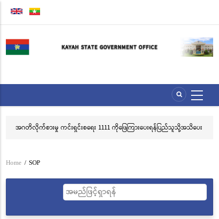
Skip
to
main
content
အဂတိလိုက်စားမှု ကင်းရှင်းစရေး 1111 ကိုဖြေကြားပေးရန်ပြည်သူသို့အသိပေး
လွ
နှိုးဆော်ခြင်း
သင
ဘ
Home
/
SOP
Breadcrumb