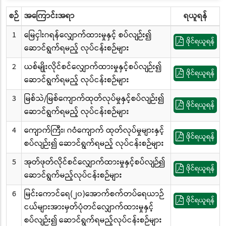
စဉ်
အကြောင်းအရာ
ရယူရန်
1
မြေငှါးဂရန်လျှောက်ထားမှုနှင့် စပ်လျဉ်း၍
ဖိုင်ရယူရန်
ဆောင်ရွက်ရမည့် လုပ်ငန်းစဉ်များ
2
ယစ်မျိုးလိုင်စင်လျှောက်ထားမှုနှင့်စပ်လျဉ်း၍
ဖိုင်ရယူရန်
ဆောင်ရွက်ရမည့် လုပ်ငန်းစဉ်များ
3
မြစ်သဲ/မြစ်ကျောက်ထုတ်လုပ်မှုနှင့်စပ်လျဉ်း၍
ဖိုင်ရယူရန်
ဆောင်ရွက်ရမည့် လုပ်ငန်းစဉ်များ
4
ကျောက်ကြီး၊ ဂဝံကျောက် ထုတ်လုပ်မှုများနှင့်
ဖိုင်ရယူရန်
စပ်လျဉ်း၍ ဆောင်ရွက်ရမည့် လုပ်ငန်းစဉ်များ
5
အုတ်ဖုတ်လိုင်စင်လျှောက်ထားမှုနှင့်စပ်လျဉ်၍
ဖိုင်ရယူရန်
ဆောင်ရွက်မည့်လုပ်ငန်းစဉ်များ
6
မြင်းကောင်ရေ(၂၀)အောက်စက်တပ်ရေယာဉ်
ဖိုင်ရယူရန်
ငယ်များအားမှတ်ပုံတင်လျှောက်ထားမှုနှင့်
စပ်လျဉ်း၍ ဆောင်ရွက်ရမည့်လုပ်ငန်းစဉ်များ