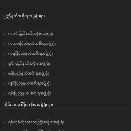
ပြည်နယ်အစိုးရအဖွဲ့ရုံးများ
ကချင်ပြည်နယ်အစိုးရအဖွဲ့ရုံး
ကယားပြည်နယ်အစိုးရအဖွဲ့ရုံး
ကရင်ပြည်နယ်အစိုးရအဖွဲ့ရုံး
ချင်းပြည်နယ်အစိုးရအဖွဲ့ရုံး
မွန်ပြည်နယ်အစိုးရအဖွဲ့ရုံး
ရခိုင်ပြည်နယ်အစိုးရအဖွဲ့ရုံး
ရှမ်းပြည်နယ် အစိုးရအဖွဲ့ရုံး
တိုင်းဒေသကြီးအစိုးရအဖွဲ့ရုံးများ
ရန်ကုန်တိုင်းဒေသကြီးအစိုးရအဖွဲ့ရုံး