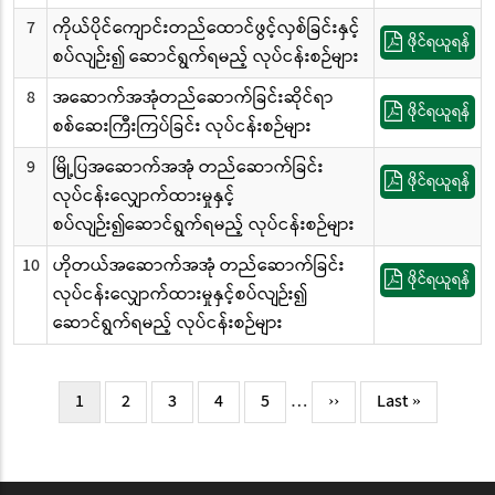
7
ကိုယ်ပိုင်ကျောင်းတည်ထောင်ဖွင့်လှစ်ခြင်းနှင့်
ဖိုင်ရယူရန်
စပ်လျဉ်း၍ ဆောင်ရွက်ရမည့် လုပ်ငန်းစဉ်များ
8
အဆောက်အအုံတည်ဆောက်ခြင်းဆိုင်ရာ
ဖိုင်ရယူရန်
စစ်ဆေးကြီးကြပ်ခြင်း လုပ်ငန်းစဉ်များ
9
မြို့ပြအဆောက်အအုံ တည်ဆောက်ခြင်း
ဖိုင်ရယူရန်
လုပ်ငန်းလျှောက်ထားမှုနှင့်
စပ်လျဉ်း၍ဆောင်ရွက်ရမည့် လုပ်ငန်းစဉ်များ
10
ဟိုတယ်အဆောက်အအုံ တည်ဆောက်ခြင်း
ဖိုင်ရယူရန်
လုပ်ငန်းလျှောက်ထားမှုနှင့်စပ်လျဉ်း၍
ဆောင်ရွက်ရမည့် လုပ်ငန်းစဉ်များ
Pagination
Current
1
Page
2
Page
3
Page
4
Page
5
…
Next
››
Last
Last »
page
page
page