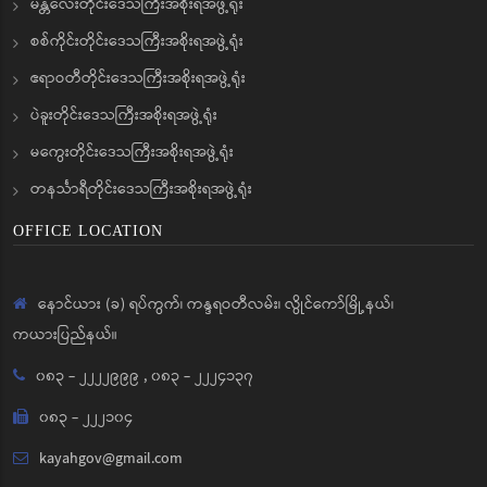
မန္တလေးတိုင်းဒေသကြီးအစိုးရအဖွဲ့ရုံး
စစ်ကိုင်းတိုင်းဒေသကြီးအစိုးရအဖွဲ့ရုံး
ဧရာဝတီတိုင်းဒေသကြီးအစိုးရအဖွဲ့ရုံး
ပဲခူးတိုင်းဒေသကြီးအစိုးရအဖွဲ့ရုံး
မကွေးတိုင်းဒေသကြီးအစိုးရအဖွဲ့ရုံး
တနင်္သာရီတိုင်းဒေသကြီးအစိုးရအဖွဲ့ရုံး
OFFICE LOCATION
နောင်ယား (ခ) ရပ်ကွက်၊ ကန္ဒရဝတီလမ်း၊ လွိုင်ကော်မြို့နယ်၊
ကယားပြည်နယ်။
၀၈၃ - ၂၂၂၂၉၉၉
,
၀၈၃ - ၂၂၂၄၁၃၇
၀၈၃ - ၂၂၂၁၀၄
kayahgov@gmail.com