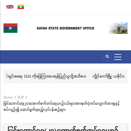
Skip
to
main
content
ကိုဖြေကြားပေးရန်ပြည်သူသို့အသိပေး
လွိုင်ကော်မြို့၊ သမိုင်းဝင်ဆုတောင်းပြည့် မြို့နာမ
သင်္ကန်းကပ်လှူပူဇော်ခြင်းအောင်ပွဲနှင့် (၃၆) ကြ
ဘုံကထိန် အလှူတော်မင်္ဂလာအခမ်းအနား ကျင်း
Home
/
SOP
/
Breadcrumb
မြင်းကောင်ရေ(၂၀)အောက်စက်တပ်ရေယာဉ်ငယ်များအားမှတ်ပုံတင်လျှောက်ထားမှုနှင့်
စပ်လျဉ်း၍ ဆောင်ရွက်ရမည့်လုပ်ငန်းစဉ်များ
မြင်းကောင်ရေ(၂၀)အောက်စက်တပ်ရေယာဉ်