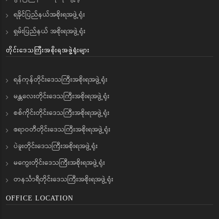
ရခိုင်ပြည်နယ်အစိုးရအဖွဲ့ရုံး
ရှမ်းပြည်နယ် အစိုးရအဖွဲ့ရုံး
တိုင်းဒေသကြီးအစိုးရအဖွဲ့ရုံးများ
ရန်ကုန်တိုင်းဒေသကြီးအစိုးရအဖွဲ့ရုံး
မန္တလေးတိုင်းဒေသကြီးအစိုးရအဖွဲ့ရုံး
စစ်ကိုင်းတိုင်းဒေသကြီးအစိုးရအဖွဲ့ရုံး
ဧရာဝတီတိုင်းဒေသကြီးအစိုးရအဖွဲ့ရုံး
ပဲခူးတိုင်းဒေသကြီးအစိုးရအဖွဲ့ရုံး
မကွေးတိုင်းဒေသကြီးအစိုးရအဖွဲ့ရုံး
တနင်္သာရီတိုင်းဒေသကြီးအစိုးရအဖွဲ့ရုံး
OFFICE LOCATION