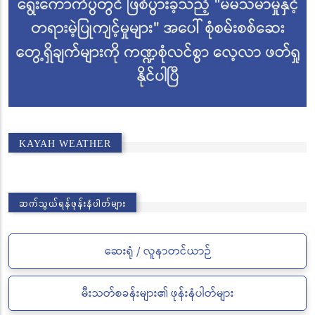
KAYAH WEATHER
ဆက်သွယ်ရန်ဖုန်းနံပါတ်များ
ဆေးရုံ / လူနာတင်ယာဉ်
မီးသတ်စခန်းများ၏ ဖုန်းနံပါတ်များ