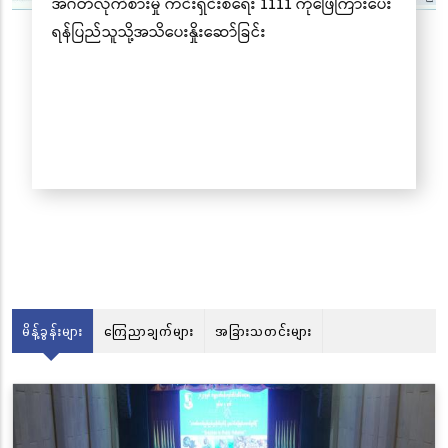
မိန့်ခွန်းများ
ကြေညာချက်များ
အခြားသတင်းများ