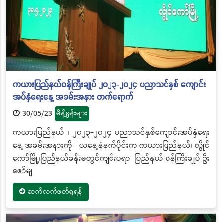
ကယားပြည်နယ်ဝန်ကြီးချုပ် ၂၀၂၃-၂၀၂၄ ပညာသင်နှစ် ကျောင်း
အပ်နှံရေးနေ့ အခမ်းအနား တက်ရောက်
30/05/23
မိန့်ခွန်းများ
ကယားပြည်နယ် ၊ ၂၀၂၃-၂၀၂၄ ပညာသင်နှစ်ကျောင်းအပ်နှံရေး
နေ့ အခမ်းအနားကို ယနေ့နံနက်ပိုင်းက ကယားပြည်နယ်၊ လွိုင်
ကော်မြို့၊ပြည်နယ်ခန်းမတွင်ကျင်းပရာ ပြည်နယ် ဝန်ကြီးချုပ် ဦး
ဇော်မျ
ဆက်လက်ဖတ်ရှုရန်