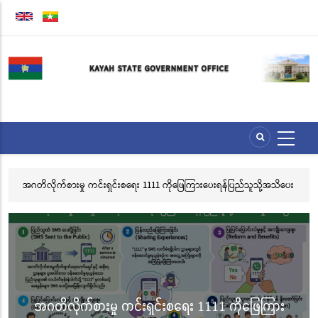
Skip
to
main
content
့အသိပေး
လွိုင်ကော်မြို့၊ သမိုင်းဝင်ဆုတောင်းပြည့် မြို့နာမ်ရွှေစေတီတော် လုံးတော်ပြည့်ရွှ
သင်္ကန်းကပ်လှူပူဇော်ခြင်းအောင်ပွဲနှင့် (၃၆) ကြိမ်မြောက် စုပေါင်းမဟာ
ဘုံကထိန် အလှူတော်မင်္ဂလာအခမ်းအနား ကျင်းပ
လွိုင်ကော်မြို့၊ သမိုင်းဝင်ဆုတောင်းပြည့် မြို့နာမ်ရွှေ
ား
စေတီတော် လုံးတော်ပြည့်ရွှေသင်္ကန်းကပ်လှူပူဇော်