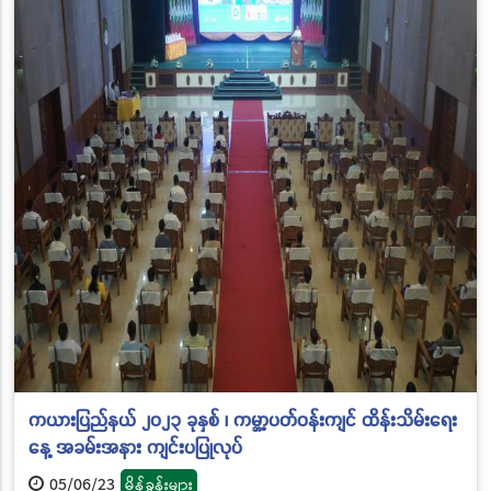
ကယားပြည်နယ် ၂၀၂၃ ခုနှစ် ၊ ကမ္ဘာ့ပတ်ဝန်းကျင် ထိန်းသိမ်းရေး
နေ့ အခမ်းအနား ကျင်းပပြုလုပ်
05/06/23
မိန့်ခွန်းများ