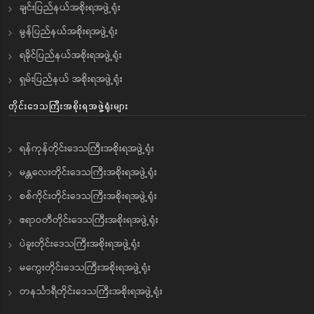
ချင်းပြည်နယ်အစိုးရအဖွဲ့ရုံး
မွန်ပြည်နယ်အစိုးရအဖွဲ့ရုံး
ရခိုင်ပြည်နယ်အစိုးရအဖွဲ့ရုံး
ရှမ်းပြည်နယ် အစိုးရအဖွဲ့ရုံး
တိုင်းဒေသကြီးအစိုးရအဖွဲ့ရုံးများ
ရန်ကုန်တိုင်းဒေသကြီးအစိုးရအဖွဲ့ရုံး
မန္တလေးတိုင်းဒေသကြီးအစိုးရအဖွဲ့ရုံး
စစ်ကိုင်းတိုင်းဒေသကြီးအစိုးရအဖွဲ့ရုံး
ဧရာဝတီတိုင်းဒေသကြီးအစိုးရအဖွဲ့ရုံး
ပဲခူးတိုင်းဒေသကြီးအစိုးရအဖွဲ့ရုံး
မကွေးတိုင်းဒေသကြီးအစိုးရအဖွဲ့ရုံး
တနင်္သာရီတိုင်းဒေသကြီးအစိုးရအဖွဲ့ရုံး