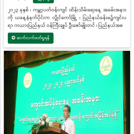
၂၀၂၃ ခုနှစ် ၊ ကမ္ဘာ့ပတ်ဝန်းကျင် ထိန်းသိမ်းရေးနေ့ အခမ်းအနား
ကို ယနေ့နံနက်ပိုင်းက လွိုင်ကော်မြို့ ၊ ပြည်နယ်ခန်းမ၌ကျင်းပ
ရာ ကယားပြည်နယ် ဝန်ကြီးချုပ် ဦးဇော်မျိုးတင် ၊ ပြည်နယ်အစ
ဆက်လက်ဖတ်ရှုရန်