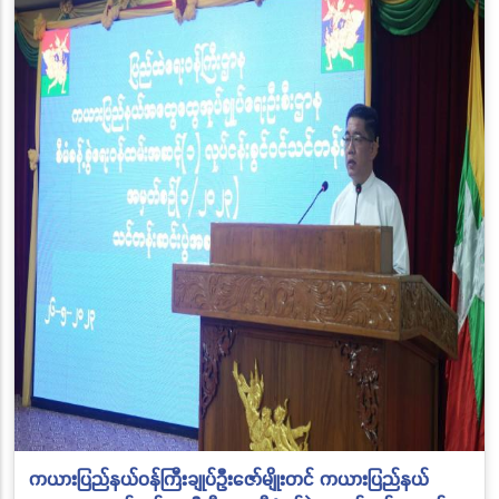
ကယားပြည်နယ်ဝန်ကြီးချုပ်ဦးဇော်မျိုးတင် ကယားပြည်နယ်