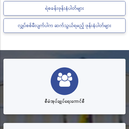
ရဲစခန်းဖုန်းနံပါတ်များ
လျှပ်စစ်မီးပျက်ပါက ဆက်သွယ်ရမည့် ဖုန်းနံပါတ်များ
စီမံအုပ်ချုပ်ရေးကောင်စီ