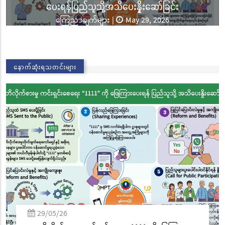
ခြင်းအောင်ပွဲနှင့် (၃၆) ကြိမ်မြောက် စုပေါင်းမဟာ
ဘုံကထိန် အလှူတော်မင်္ဂလာအခမ်းအနား ကျင်းပ
သတင်းများ
|
Nov 02, 2025
02/11/25
နောက်ဆုံးရသတင်းများ
လွိုင်ကော်မြို့၊ သမိုင်းဝင်ဆုတောင်းပြည့် မြို့နာမ်ရွှေ
စေတီတော် လုံးတော်ပြည့်ရွှေသင်္ကန်းကပ်လှူပူဇော်
ခြင်းအောင်ပွဲနှင့် (၃၆) ကြိမ်မြောက် စုပေါင်းမဟာ
ဘုံကထိန် အလှူတော်မင်္ဂလာအခမ်းအနား ကျင်းပ