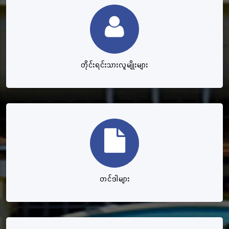
တိုင်းရင်းသားလူမျိုးများ
တင်ဒါများ