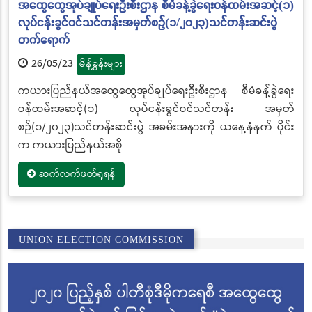
အထွေထွေအုပ်ချုပ်ရေးဦးစီးဌာန စီမံခန့်ခွဲရေးဝန်ထမ်းအဆင့်(၁)
လုပ်ငန်းခွင်ဝင်သင်တန်းအမှတ်စဉ်(၁/၂၀၂၃)သင်တန်းဆင်းပွဲ
တက်ရောက်
26/05/23
မိန့်ခွန်းများ
ကယားပြည်နယ်အထွေထွေအုပ်ချုပ်ရေးဦးစီးဌာန စီမံခန့်ခွဲရေး
ဝန်ထမ်းအဆင့်(၁) လုပ်ငန်းခွင်ဝင်သင်တန်း အမှတ်
စဉ်(၁/၂၀၂၃)သင်တန်းဆင်းပွဲ အခမ်းအနားကို ယနေ့နံနက် ပိုင်း
က ကယားပြည်နယ်အစို
ဆက်လက်ဖတ်ရှုရန်
UNION ELECTION COMMISSION