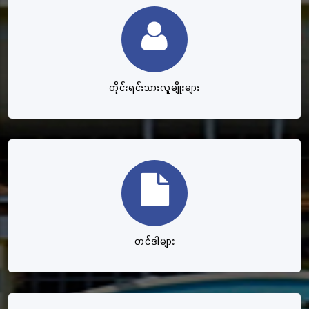
တိုင်းရင်းသားလူမျိုးများ
တင်ဒါများ