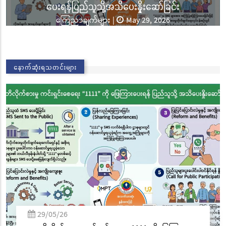
ာ်ခြင်း
ခြင်းအောင်ပွဲနှင့် (၃၆) ကြိမ်မြောက် စု
2026
ဘုံကထိန် အလှူတော်မင်္ဂလာအခမ်းအနား
သတင်းများ
|
Nov 02, 2025
02/11/25
နောက်ဆုံးရသတင်းများ
လွိုင်ကော်မြို့၊ သမိုင်းဝင်ဆုတောင်းပြည့် 
စေတီတော် လုံးတော်ပြည့်ရွှေသင်္ကန်းက
ခြင်းအောင်ပွဲနှင့် (၃၆) ကြိမ်မြောက် စ
ဘုံကထိန် အလှူတော်မင်္ဂလာအခမ်းအန