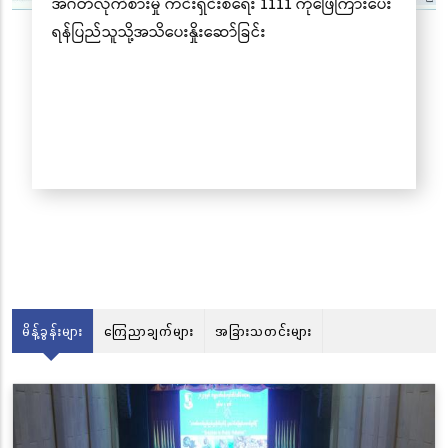
 ကိုဖြေကြားပေး
မိန့်ခွန်းများ
ကြေညာချက်များ
အခြားသတင်းများ