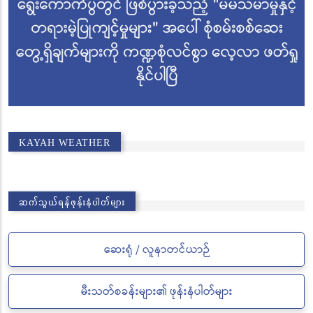
KAYAH WEATHER
ဆက်သွယ်ရန်ဖုန်းနံပါတ်များ
ဆေးရုံ / လူနာတင်ယာဉ်
မီးသတ်စခန်းများ၏ ဖုန်းနံပါတ်များ