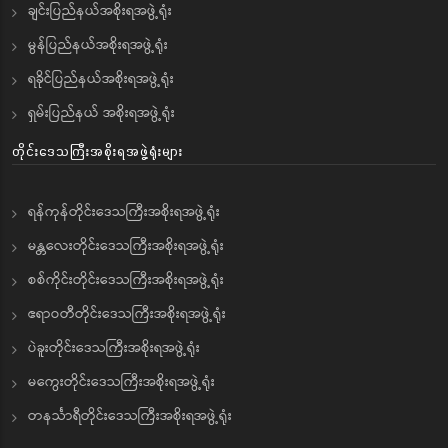
ချင်းပြည်နယ်အစိုးရအဖွဲ့ရုံး
မွန်ပြည်နယ်အစိုးရအဖွဲ့ရုံး
ရခိုင်ပြည်နယ်အစိုးရအဖွဲ့ရုံး
ရှမ်းပြည်နယ် အစိုးရအဖွဲ့ရုံး
တိုင်းဒေသကြီးအစိုးရအဖွဲ့ရုံးများ
ရန်ကုန်တိုင်းဒေသကြီးအစိုးရအဖွဲ့ရုံး
မန္တလေးတိုင်းဒေသကြီးအစိုးရအဖွဲ့ရုံး
စစ်ကိုင်းတိုင်းဒေသကြီးအစိုးရအဖွဲ့ရုံး
ဧရာဝတီတိုင်းဒေသကြီးအစိုးရအဖွဲ့ရုံး
ပဲခူးတိုင်းဒေသကြီးအစိုးရအဖွဲ့ရုံး
မကွေးတိုင်းဒေသကြီးအစိုးရအဖွဲ့ရုံး
တနင်္သာရီတိုင်းဒေသကြီးအစိုးရအဖွဲ့ရုံး