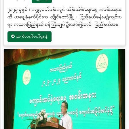
၂၀၂၃ ခုနှစ် ၊ ကမ္ဘာ့ပတ်ဝန်းကျင် ထိန်းသိမ်းရေးနေ့ အခမ်းအနား
ကို ယနေ့နံနက်ပိုင်းက လွိုင်ကော်မြို့ ၊ ပြည်နယ်ခန်းမ၌ကျင်းပ
ရာ ကယားပြည်နယ် ဝန်ကြီးချုပ် ဦးဇော်မျိုးတင် ၊ ပြည်နယ်အစ
ဆက်လက်ဖတ်ရှုရန်