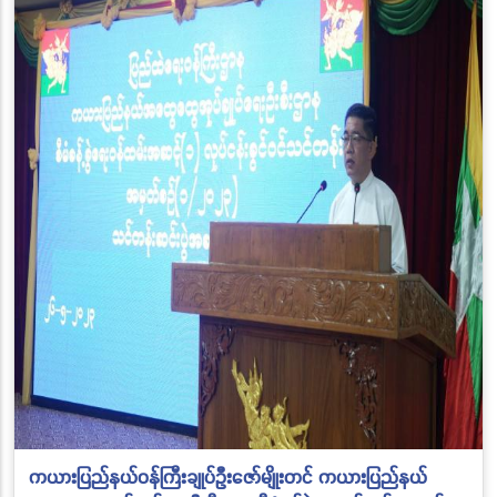
ကယားပြည်နယ်ဝန်ကြီးချုပ်ဦးဇော်မျိုးတင် ကယားပြည်နယ်