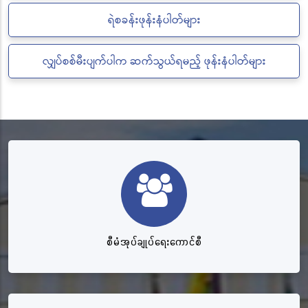
ရဲစခန်းဖုန်းနံပါတ်များ
လျှပ်စစ်မီးပျက်ပါက ဆက်သွယ်ရမည့် ဖုန်းနံပါတ်များ
စီမံအုပ်ချုပ်ရေးကောင်စီ