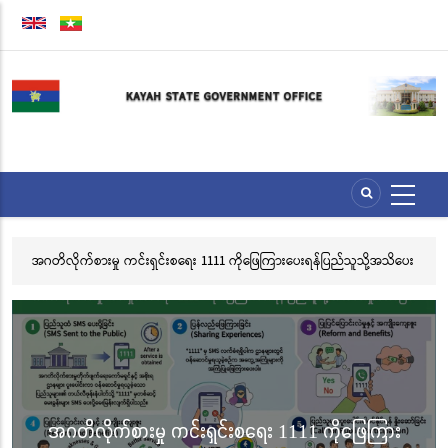
Skip
to
main
content
ရန်ပြည်သူသို့အသိပေး
လွိုင်ကော်မြို့၊ သမိုင်းဝင်ဆုတောင်းပြည့် မြို့နာမ်ရွှေစေတီတော် လု
သင်္ကန်းကပ်လှူပူဇော်ခြင်းအောင်ပွဲနှင့် (၃၆) ကြိမ်မြောက် စုပေါ
ဘုံကထိန် အလှူတော်မင်္ဂလာအခမ်းအနား ကျင်းပ
လွိုင်ကော်မြို့၊ သမိုင်းဝင်ဆုတောင်းပြည့် မြိ
1 ကိုဖြေကြား
စေတီတော် လုံးတော်ပြည့်ရွှေသင်္ကန်းကပ်