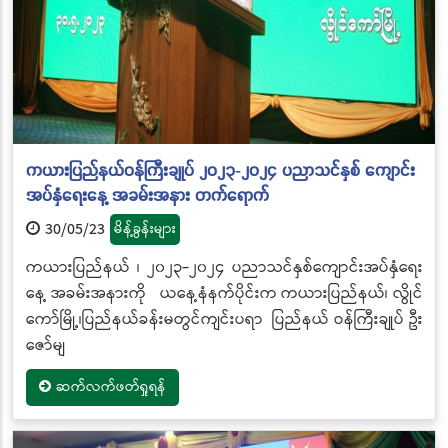
ကယားပြည်နယ်ဝန်ကြီးချုပ် ၂၀၂၃-၂၀၂၄ ပညာသင်နှစ် ကျောင်း
အပ်နှံရေးနေ့ အခမ်းအနား တက်ရောက်
30/05/23
မိန့်ခွန်းများ
ကယားပြည်နယ် ၊ ၂၀၂၃-၂၀၂၄ ပညာသင်နှစ်ကျောင်းအပ်နှံရေး
နေ့ အခမ်းအနားကို ယနေ့နံနက်ပိုင်းက ကယားပြည်နယ်၊ လွိုင်
ကော်မြို့၊ပြည်နယ်ခန်းမတွင်ကျင်းပရာ ပြည်နယ် ဝန်ကြီးချုပ် ဦး
ဇော်မျ
ဆက်လက်ဖတ်ရှုရန်