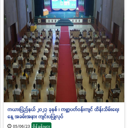
ကယားပြည်နယ် ၂၀၂၃ ခုနှစ် ၊ ကမ္ဘာ့ပတ်ဝန်းကျင် ထိန်းသိမ်းရေး
နေ့ အခမ်းအနား ကျင်းပပြုလုပ်
05/06/23
မိန့်ခွန်းများ