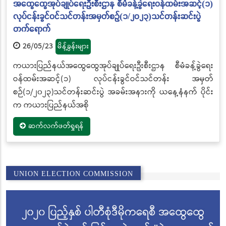
အထွေထွေအုပ်ချုပ်ရေးဦးစီးဌာန စီမံခန့်ခွဲရေးဝန်ထမ်းအဆင့်(၁)
လုပ်ငန်းခွင်ဝင်သင်တန်းအမှတ်စဉ်(၁/၂၀၂၃)သင်တန်းဆင်းပွဲ
တက်ရောက်
26/05/23
မိန့်ခွန်းများ
ကယားပြည်နယ်အထွေထွေအုပ်ချုပ်ရေးဦးစီးဌာန စီမံခန့်ခွဲရေး
ဝန်ထမ်းအဆင့်(၁) လုပ်ငန်းခွင်ဝင်သင်တန်း အမှတ်
စဉ်(၁/၂၀၂၃)သင်တန်းဆင်းပွဲ အခမ်းအနားကို ယနေ့နံနက် ပိုင်း
က ကယားပြည်နယ်အစို
ဆက်လက်ဖတ်ရှုရန်
UNION ELECTION COMMISSION