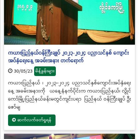
ကယားပြည်နယ်ဝန်ကြီးချုပ် ၂၀၂၃-၂၀၂၄ ပညာသင်နှစ် ကျောင်း
အပ်နှံရေးနေ့ အခမ်းအနား တက်ရောက်
30/05/23
မိန့်ခွန်းများ
ကယားပြည်နယ် ၊ ၂၀၂၃-၂၀၂၄ ပညာသင်နှစ်ကျောင်းအပ်နှံရေး
နေ့ အခမ်းအနားကို ယနေ့နံနက်ပိုင်းက ကယားပြည်နယ်၊ လွိုင်
ကော်မြို့၊ပြည်နယ်ခန်းမတွင်ကျင်းပရာ ပြည်နယ် ဝန်ကြီးချုပ် ဦး
ဇော်မျ
ဆက်လက်ဖတ်ရှုရန်