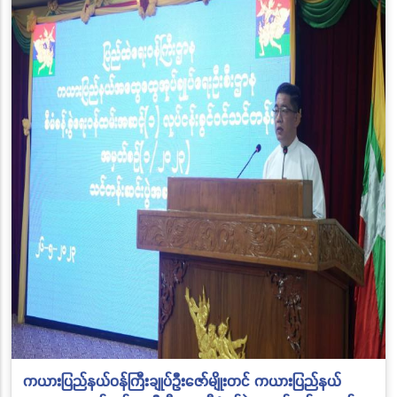
ကယားပြည်နယ်ဝန်ကြီးချုပ်ဦးဇော်မျိုးတင် ကယားပြည်နယ်