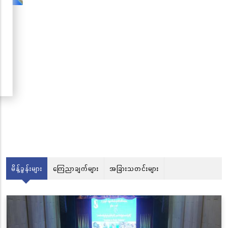
မိန့်ခွန်းများ
ကြေညာချက်များ
အခြားသတင်းများ