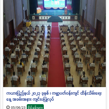
ကယားပြည်နယ် ၂၀၂၃ ခုနှစ် ၊ ကမ္ဘာ့ပတ်ဝန်းကျင် ထိန်းသိမ်းရေး
နေ့ အခမ်းအနား ကျင်းပပြုလုပ်
05/06/23
မိန့်ခွန်းများ