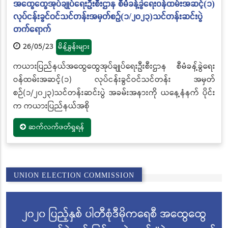
အထွေထွေအုပ်ချုပ်ရေးဦးစီးဌာန စီမံခန့်ခွဲရေးဝန်ထမ်းအဆင့်(၁)
လုပ်ငန်းခွင်ဝင်သင်တန်းအမှတ်စဉ်(၁/၂၀၂၃)သင်တန်းဆင်းပွဲ
တက်ရောက်
26/05/23
မိန့်ခွန်းများ
ကယားပြည်နယ်အထွေထွေအုပ်ချုပ်ရေးဦးစီးဌာန စီမံခန့်ခွဲရေး
ဝန်ထမ်းအဆင့်(၁) လုပ်ငန်းခွင်ဝင်သင်တန်း အမှတ်
စဉ်(၁/၂၀၂၃)သင်တန်းဆင်းပွဲ အခမ်းအနားကို ယနေ့နံနက် ပိုင်း
က ကယားပြည်နယ်အစို
ဆက်လက်ဖတ်ရှုရန်
UNION ELECTION COMMISSION