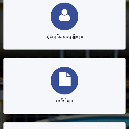
တိုင်းရင်းသားလူမျိုးများ
တင်ဒါများ