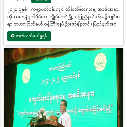
၂၀၂၃ ခုနှစ် ၊ ကမ္ဘာ့ပတ်ဝန်းကျင် ထိန်းသိမ်းရေးနေ့ အခမ်းအနား
ကို ယနေ့နံနက်ပိုင်းက လွိုင်ကော်မြို့ ၊ ပြည်နယ်ခန်းမ၌ကျင်းပ
ရာ ကယားပြည်နယ် ဝန်ကြီးချုပ် ဦးဇော်မျိုးတင် ၊ ပြည်နယ်အစ
ဆက်လက်ဖတ်ရှုရန်