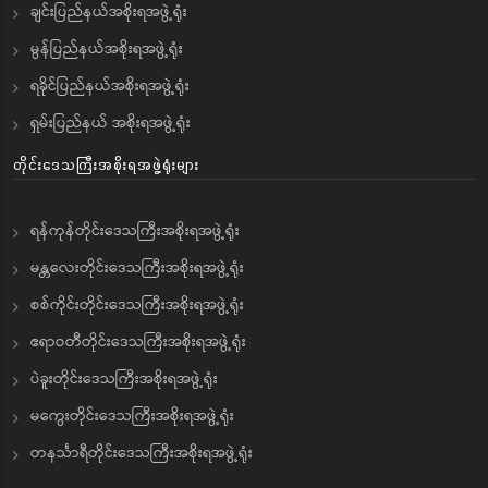
ချင်းပြည်နယ်အစိုးရအဖွဲ့ရုံး
မွန်ပြည်နယ်အစိုးရအဖွဲ့ရုံး
ရခိုင်ပြည်နယ်အစိုးရအဖွဲ့ရုံး
ရှမ်းပြည်နယ် အစိုးရအဖွဲ့ရုံး
တိုင်းဒေသကြီးအစိုးရအဖွဲ့ရုံးများ
ရန်ကုန်တိုင်းဒေသကြီးအစိုးရအဖွဲ့ရုံး
မန္တလေးတိုင်းဒေသကြီးအစိုးရအဖွဲ့ရုံး
စစ်ကိုင်းတိုင်းဒေသကြီးအစိုးရအဖွဲ့ရုံး
ဧရာဝတီတိုင်းဒေသကြီးအစိုးရအဖွဲ့ရုံး
ပဲခူးတိုင်းဒေသကြီးအစိုးရအဖွဲ့ရုံး
မကွေးတိုင်းဒေသကြီးအစိုးရအဖွဲ့ရုံး
တနင်္သာရီတိုင်းဒေသကြီးအစိုးရအဖွဲ့ရုံး