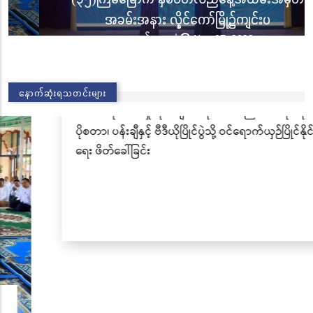
အခမ်းအနား လွိုင်ကော်မြို့၌ကျင်းပ
သတင်းများ
|
Nov 07, 2023
04/06/25
နောက်ဆုံးရသတင်းများ
အဂတိလိုက်စားမှုတိုက်ဖျက်ရေး အသိပညာပေးဆိုင်ရာ
ပိုစတာ၊ ပန်းချီနှင့် ဗီဒီယိုပြိုင်ပွဲသို့ ဝင်ရောက်ယှဉ်ပြိုင်နိုင်
ရေး ဖိတ်ခေါ်ခြင်း