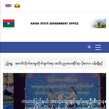
Skip
to
main
content
်ရွှေ
အဂတိလိုက်စားမှုတိုက်ဖျက်ရေး အသိပညာပေးဆိုင်ရာ ပိုစတာ၊ ပန်းချီနှင့်
အဂ
ဗီဒီယိုပြိုင်ပွဲသို့ ဝင်ရောက်ယှဉ်ပြိုင်နိုင်ရေး ဖိတ်ခေါ်ခြင်း
နှ
ကယားပြည်နယ် အထွေထွေအုပ်ချုပ်ရေးဦးစီးဌာန၏
(၃၅)ကြိမ်မြောက် နှစ်ပတ်လည်နေ့အထိမ်းအမှတ်