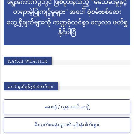
KAYAH WEATHER
ဆက်သွယ်ရန်ဖုန်းနံပါတ်များ
ဆေးရုံ / လူနာတင်ယာဉ်
မီးသတ်စခန်းများ၏ ဖုန်းနံပါတ်များ