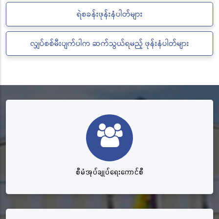
ရဲစခန်းဖုန်းနံပါတ်များ
လျှပ်စစ်မီးပျက်ပါက ဆက်သွယ်ရမည့် ဖုန်းနံပါတ်များ
စီမံအုပ်ချုပ်ရေးကောင်စီ