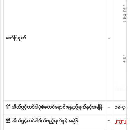
ဖော်ပြချက်
-
အိတ်ဖွင့်တင်ဒါပုံစံစတင်ရောင်းချမည့်ရက်နှင့်အချိန်
-
၁၈-၄-၂၀
အိတ်ဖွင့်တင်ဒါပိတ်မည့်ရက်နှင့်အချိန်
-
၂-၅-၂၀