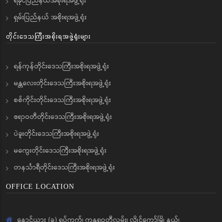
ရခိုင်ပြည်နယ်အစိုးရအဖွဲ့ရုံး
ရှမ်းပြည်နယ် အစိုးရအဖွဲ့ရုံး
တိုင်းဒေသကြီးအစိုးရအဖွဲ့ရုံးများ
ရန်ကုန်တိုင်းဒေသကြီးအစိုးရအဖွဲ့ရုံး
မန္တလေးတိုင်းဒေသကြီးအစိုးရအဖွဲ့ရုံး
စစ်ကိုင်းတိုင်းဒေသကြီးအစိုးရအဖွဲ့ရုံး
ဧရာဝတီတိုင်းဒေသကြီးအစိုးရအဖွဲ့ရုံး
ပဲခူးတိုင်းဒေသကြီးအစိုးရအဖွဲ့ရုံး
မကွေးတိုင်းဒေသကြီးအစိုးရအဖွဲ့ရုံး
တနင်္သာရီတိုင်းဒေသကြီးအစိုးရအဖွဲ့ရုံး
OFFICE LOCATION
နောင်ယား (ခ) ရပ်ကွက်၊ ကန္ဒရဝတီလမ်း၊ လွိုင်ကော်မြို့နယ်၊