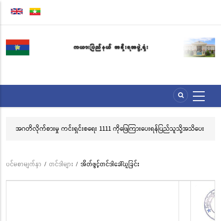
အဓိက
အကြောင်းအရာ
သို့
သွား
မည်
အဂတိလိုက်စားမှု ကင်းရှင်းစရေး 1111 ကိုဖြေကြားပေးရန်ပြည်သူသို့အသိပေး
လွ
နှိုးဆော်ခြင်း
သင
ဘ
ပင်မစာမျက်နှာ
/
တင်ဒါများ
/
အိတ်ဖွင့်တင်ဒါခေါ်ယူခြင်း
Breadcrumb