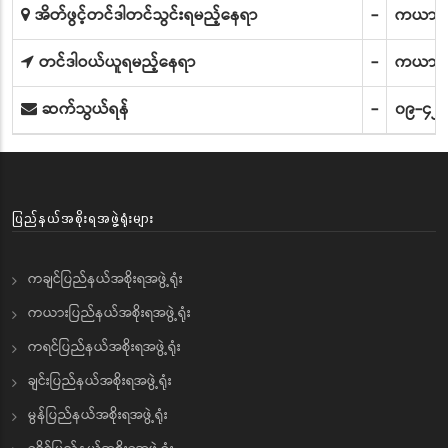
အိတ်ဖွင့်တင်ဒါတင်သွင်းရမည့်နေရာ
-
ကယားပြ
တင်ဒါဝယ်ယူရမည့်နေရာ
-
ကယားပြ
ဆက်သွယ်ရန်
-
၀၉-၄၂၈
ပြည်နယ်အစိုးရအဖွဲ့ရုံးများ
ကချင်ပြည်နယ်အစိုးရအဖွဲ့ရုံး
ကယားပြည်နယ်အစိုးရအဖွဲ့ရုံး
ကရင်ပြည်နယ်အစိုးရအဖွဲ့ရုံး
ချင်းပြည်နယ်အစိုးရအဖွဲ့ရုံး
မွန်ပြည်နယ်အစိုးရအဖွဲ့ရုံး