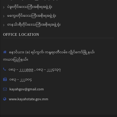
ပဲခူးတိုင်းဒေသကြီးအစိုးရအဖွဲ့ရုံး
မကွေးတိုင်းဒေသကြီးအစိုးရအဖွဲ့ရုံး
တနင်္သာရီတိုင်းဒေသကြီးအစိုးရအဖွဲ့ရုံး
OFFICE LOCATION
နောင်ယား (ခ) ရပ်ကွက်၊ ကန္ဒရဝတီလမ်း၊ လွိုင်ကော်မြို့နယ်၊
ကယားပြည်နယ်။
၀၈၃ - ၂၂၂၂၉၉၉
,
၀၈၃ - ၂၂၂၄၁၃၇
၀၈၃ - ၂၂၂၁၀၄
kayahgov@gmail.com
www.kayahstate.gov.mm