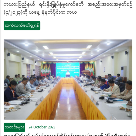
ကယားပြည်နယ် ရင်းနှီးမြှုပ်နှံမှုကော်မတီ အစည်းအဝေးအမှတ်စဉ်
(၄/၂၀၂၃)ကို ယနေ့ နံနက်ပိုင်းက ကယ
ဆက်လက်ဖတ်ရှု့ရန်
သတင်းများ
|
24 October 2023
ကယားပြည်နယ် နယ်စပ်ဒေသနှင့်တိုင်းရင်းသားလူမျိုးများ၏ ဖွံ့ဖြိုးတိုးတက်မှု