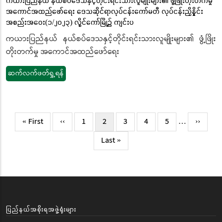
အကောင်အထည်ဖော်ရေး ဒေသဆိုင်ရာလုပ်ငန်းကော်မတီ လုပ်ငန်းညှိနှိုင်း
အစည်းအဝေး(၁/၂၀၂၃) လွိုင်ကော်မြို့၌ ကျင်းပ
ကယားပြည်နယ် နယ်စပ်ဒေသနှင့်တိုင်းရင်းသားလူမျိုးများ၏ ဖွံ့ဖြိုး
တိုးတက်မှု အကောင်အထည်ဖော်ရေး
ဆက်လက်ဖတ်ရှု့ရန်
Pagination
First
« First
Previous
‹‹
Page
1
လက်ရှိ
2
Page
3
Page
4
Page
5
…
Next
››
page
page
စာမျက်နှာ
page
Last
Last »
page
ပြည်နယ်အစိုးရအဖွဲ့ရုံးများ