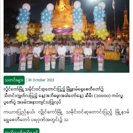
သတင်းများ
|
30 October 2023
လွိုင်ကော်မြို့ သမိုင်းဝင်ဆုတောင်းပြည့် မြို့နာမ်ရွှေစေတီတော်၌
သီတင်းကျွတ်လပြည့် နေ့(အဘိဓမ္မာအခါတော်နေ့) ဆီမီး (၁၀၀၀၀) ကပ်လှူ
ပူဇော်ပွဲ အခမ်းအနားကျင်းပပြုလုပ်
ကယားပြည်နယ်၊ လွိုင်ကော်မြို့ သမိုင်းဝင်ဆုတောင်းပြည့် မြို့နာမ်
ရွှေစေတီတော် ပရဝုဏ်အတွင်း၌ သ
ဆက်လက်ဖတ်ရှု့ရန်