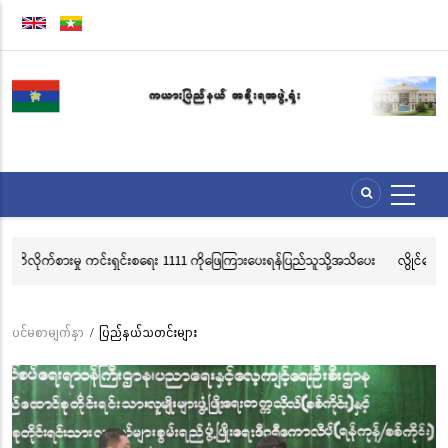
အဓိက
အကြောင်းအရာ
သို့
သွား
မည်
သို့အသိပေး
လွိုင်ကော်မြို့၊ သမိုင်းဝင်ဆုတောင်းပြည့် မြို့နာမ်ရွှေစေတီတော် လုံးတော်ပြည့
သင်္ကန်းကပ်လှူပူဇော်ခြင်းအောင်ပွဲနှင့် (၃၆) ကြိမ်မြောက် စုပေါင်းမဟာ
ဘုံကထိန် အလှူတော်မင်္ဂလာအခမ်းအနား ကျင်းပ
ပင်မစာမျက်နှာ
/
ပြည်နယ်သတင်းများ
Breadcrumb