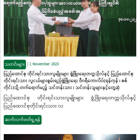
သတင်းများ
|
1 November 2023
ပြည်ထောင်စု တိုင်းရင်းသားလူမျိုးများ ဖွံ့ဖြိုးရေးတက္ကသိုလ်နှင့် ပြည်ထောင်စု
တိုင်းရင်းသား လူငယ်များစွမ်းရည်ဖွံ့ဖြိုးရေး ဒီဂရီကောလိပ်(ရန်ကုန် ၊ စစ်
ကိုင်း)သို့ တက်ရောက်မည့် သင်တန်းသား ၊ သင်တန်းသူများနှင့်တွေ့ဆုံ
ပြည်ထောင်စု တိုင်းရင်းသားလူမျိုးများ ဖွံ့ဖြိုးရေးတက္ကသိုလ်နှင့်
ပြည်ထောင်စုတိုင်းရင်းသား လ
ဆက်လက်ဖတ်ရှု့ရန်