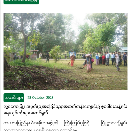
သတင်းများ
|
28 October 2023
လွိုင်ကော်မြို့ ၊ အမှတ်(၃)အခြေခံပညာအထက်တန်းကျောင်း၌ စုပေါင်းသန့်ရှင်း
ရေးလုပ်ငန်းများဆောင်ရွက်
ကယားပြည်နယ်အစိုးရအဖွဲ့၏ ကြီးကြပ်မှုဖြင့် မြို့ရွာသန့်ရှင်း
သာယာလှပရေး ၊ ရေစီးရေလာ ကောင်းမွ