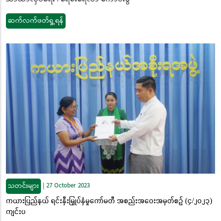
ဆက်လက်ဖတ်ရှု့ရန်
သတင်းများ
|
27 October 2023
ကယားပြည်နယ် ရင်းနှီးမြှုပ်နှံမှုကော်မတီ အစည်းအဝေးအမှတ်စဉ် (၄/၂၀၂၃)
ကျင်းပ