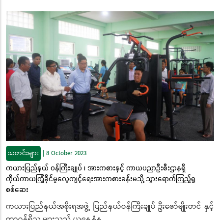
သတင်းများ
|
8 October 2023
ကယားပြည်နယ် ဝန်ကြီးချုပ် ၊ အားကစားနှင့် ကာယပညာဦးစီးဌာနရှိ
ကိုယ်ကာယကြံ့ခိုင်မှုလေ့ကျင့်ရေးအားကစားခန်းမသို့ သွားရောက်ကြည့်ရှု
စစ်ဆေး
ကယားပြည်နယ်အစိုးရအဖွဲ့ ပြည်နယ်ဝန်ကြီးချုပ် ဦးဇော်မျိုးတင် နှင့်
တာဝန်ရှိသူ များသည် ယနေ့နံန