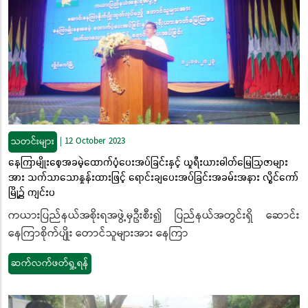
သတင်းများ
|
12 October 2023
နေကြာမျိုးစေ့အခမဲ့ထောက်ပံ့ပေးအပ်ခြင်းနှင့် ယူရီးယားဓါတ်မြေဩဇာများ
အား သက်သာသောနှုန်းထားဖြင့် ရောင်းချပေးအပ်ခြင်းအခမ်းအနား လွိုင်ကော်
မြို့၌ ကျင်းပ
ကယားပြည်နယ်အစိုးရအဖွဲ့မှဦးစီး၍ ပြည်နယ်အတွင်းရှိ ဆောင်း
နေကြာစိုက်ပျိုး တောင်သူများအား နေကြာ
ဆက်လက်ဖတ်ရှု့ရန်