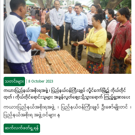
သတင်းများ
|
8 October 2023
ကယားပြည်နယ်အစိုးရအဖွဲ့ ၊ ပြည်နယ်ဝန်ကြီးချုပ် လွိုင်ကော်မြို့၌ ကိုယ်တိုင်
ထုတ် ၊ ကိုယ်တိုင်ရောင်းသူများ အခွန်လွတ်ဈေးသို့သွားရောက် ကြည့်ရှု့အားပေး
ကယားပြည်နယ်အစိုးရအဖွဲ့ ၊ ပြည်နယ်ဝန်ကြီးချုပ် ဦးဇော်မျိုးတင် ၊
ပြည်နယ်အစိုးရ အဖွဲ့ဝင်များ န
ဆက်လက်ဖတ်ရှု့ရန်