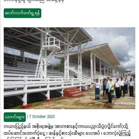
ဆက်လက်ဖတ်ရှု့ရန်
သတင်းများ
|
7 October 2023
ကယားပြည်နယ် အစိုးရအဖွဲ့မှ အားကစားနှင့်ကာယပညာသိပ္ပံ(လွိုင်ကော်)သို့
ထပ်ဆောင်းထောက်ပံ့ငွေ ၊ ဆန်နှင့်စားသုံးဆီများ ပေးအပ် ၊ ဘောလုံးပွဲကြည့်