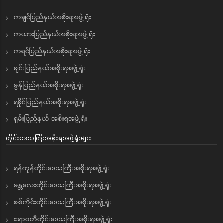
ကချင်ပြည်နယ်အစိုးရအဖွဲ့ရုံး
ကယားပြည်နယ်အစိုးရအဖွဲ့ရုံး
ကရင်ပြည်နယ်အစိုးရအဖွဲ့ရုံး
ချင်းပြည်နယ်အစိုးရအဖွဲ့ရုံး
မွန်ပြည်နယ်အစိုးရအဖွဲ့ရုံး
ရခိုင်ပြည်နယ်အစိုးရအဖွဲ့ရုံး
ရှမ်းပြည်နယ် အစိုးရအဖွဲ့ရုံး
တိုင်းဒေသကြီးအစိုးရအဖွဲ့ရုံးများ
ရန်ကုန်တိုင်းဒေသကြီးအစိုးရအဖွဲ့ရုံး
မန္တလေးတိုင်းဒေသကြီးအစိုးရအဖွဲ့ရုံး
စစ်ကိုင်းတိုင်းဒေသကြီးအစိုးရအဖွဲ့ရုံး
ဧရာဝတီတိုင်းဒေသကြီးအစိုးရအဖွဲ့ရုံး