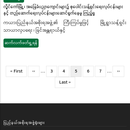
လွိုင်ကော်မြို့ ၊ အခြေခံပညာကျောင်းများ၌ စုပေါင်းသန့်ရှင်းရေးလုပ်ငန်းများ
နှင့် တည်ဆောက်ရေးလုပ်ငန်းများဆောင်ရွက်နေမှု ကြည့်ရှု
ကယားပြည်နယ်အစိုးရအဖွဲ့၏ ကြီးကြပ်မှုဖြင့် မြို့ရွာသန့်ရှင်း
သာယာလှပရေး ၊ ခြင်အန္တရာယ်နှင့်
ဆက်လက်ဖတ်ရှု့ရန်
Pagination
First
« First
Previous
‹‹
…
Page
3
Page
4
လက်ရှိ
5
Page
6
Page
7
…
Next
››
page
page
စာမျက်နှာ
page
Last
Last »
page
ပြည်နယ်အစိုးရအဖွဲ့ရုံးများ