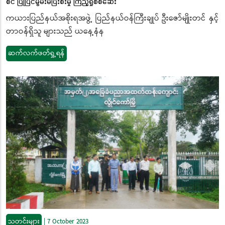
စင် ပြုပြင်မွမ်းမံပြီးစီးမှု ကြည့်ရှုစစ်ဆေး
ကယားပြည်နယ်အစိုးရအဖွဲ့ ပြည်နယ်ဝန်ကြီးချုပ် ဦးဇော်မျိုးတင် နှင့်
တာဝန်ရှိသူ များသည် ယနေ့နံန
ဆက်လက်ဖတ်ရှု့ရန်
သတင်းများ
|
7 October 2023