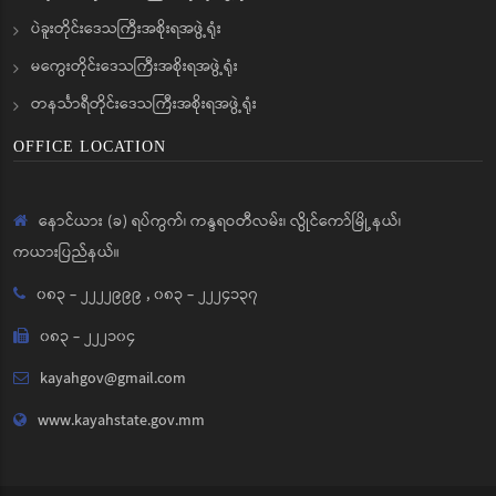
ပဲခူးတိုင်းဒေသကြီးအစိုးရအဖွဲ့ရုံး
မကွေးတိုင်းဒေသကြီးအစိုးရအဖွဲ့ရုံး
တနင်္သာရီတိုင်းဒေသကြီးအစိုးရအဖွဲ့ရုံး
OFFICE LOCATION
နောင်ယား (ခ) ရပ်ကွက်၊ ကန္ဒရဝတီလမ်း၊ လွိုင်ကော်မြို့နယ်၊
ကယားပြည်နယ်။
၀၈၃ - ၂၂၂၂၉၉၉
,
၀၈၃ - ၂၂၂၄၁၃၇
၀၈၃ - ၂၂၂၁၀၄
kayahgov@gmail.com
www.kayahstate.gov.mm