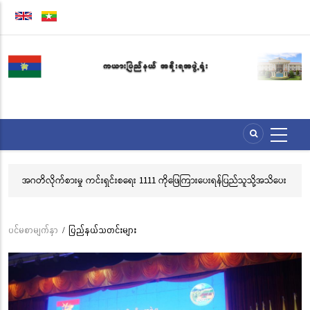
အဓိက
အကြောင်းအရာ
သို့
သွား
မည်
အဂတိလိုက်စားမှု ကင်းရှင်းစရေး 1111 ကိုဖြေကြားပေးရန်ပြည်သူသို့အသိပေး
လွ
နှိုးဆော်ခြင်း
သင
ဘ
ပင်မစာမျက်နှာ
/
ပြည်နယ်သတင်းများ
Breadcrumb