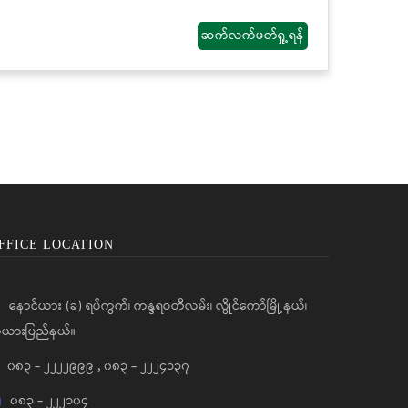
ဆက်လက်ဖတ်ရှု့ရန်
FFICE LOCATION
နောင်ယား (ခ) ရပ်ကွက်၊ ကန္ဒရဝတီလမ်း၊ လွိုင်ကော်မြို့နယ်၊
ယားပြည်နယ်။
၀၈၃ - ၂၂၂၂၉၉၉
,
၀၈၃ - ၂၂၂၄၁၃၇
၀၈၃ - ၂၂၂၁၀၄