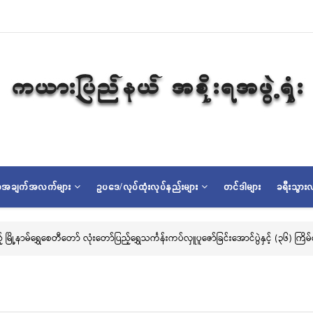
ရာအချက်အလက်များ
ဥပဒေ/လုပ်ထုံးလုပ်နည်းများ
တင်ဒါများ
ခရီးသွားလ
ြည့် မြို့နာမ်ရွှေစေတီတော် လုံးတော်ပြည့်ရွှေသင်္ကန်းကပ်လှူပူဇော်ခြင်းအောင်ပွဲနှင့် (