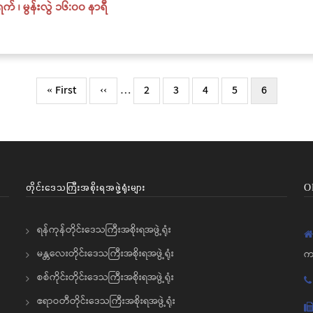
် ၊ မွန်းလွဲ ၁၆:၀၀ နာရီ
First
« First
Previous
‹‹
…
Page
2
Page
3
Page
4
Page
5
လက်ရှိ
6
page
page
စာမျက်နှာ
တိုင်းဒေသကြီးအစိုးရအဖွဲ့ရုံးများ
O
ရန်ကုန်တိုင်းဒေသကြီးအစိုးရအဖွဲ့ရုံး
မန္တလေးတိုင်းဒေသကြီးအစိုးရအဖွဲ့ရုံး
က
စစ်ကိုင်းတိုင်းဒေသကြီးအစိုးရအဖွဲ့ရုံး
ဧရာဝတီတိုင်းဒေသကြီးအစိုးရအဖွဲ့ရုံး