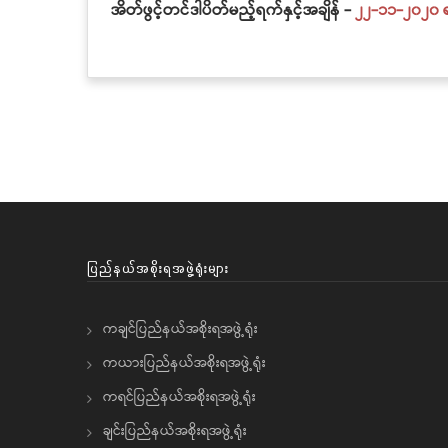
အိတ်ဖွင့်တင်ဒါပိတ်မည့်ရက်နှင့်အချိန် -
၂၂-၁၁-၂၀၂၀ ရက
Pagination
ပြည်နယ်အစိုးရအဖွဲ့ရုံးများ
ကချင်ပြည်နယ်အစိုးရအဖွဲ့ရုံး
ကယားပြည်နယ်အစိုးရအဖွဲ့ရုံး
ကရင်ပြည်နယ်အစိုးရအဖွဲ့ရုံး
ချင်းပြည်နယ်အစိုးရအဖွဲ့ရုံး