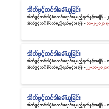
အိတ်ဖွင့်တင်ဒါခေါ်ယူခြင်း
အိတ်ဖွင့်တင်ဒါပုံစံစတင်ရောင်းချမည့်ရက်နှင့်အချိန် -
၂
အိတ်ဖွင့်တင်ဒါပိတ်မည့်ရက်နှင့်အချိန် -
၁၀-၂-၂၀၂၁ ရက်
အိတ်ဖွင့်တင်ဒါခေါ်ယူခြင်း
အိတ်ဖွင့်တင်ဒါပုံစံစတင်ရောင်းချမည့်ရက်နှင့်အချိန် -
၈
အိတ်ဖွင့်တင်ဒါပိတ်မည့်ရက်နှင့်အချိန် -
၂၂-၁၀-၂၀၂၀ရက
အိတ်ဖွင့်တင်ဒါခေါ်ယူခြင်း
အိတ်ဖွင့်တင်ဒါပုံစံစတင်ရောင်းချမည့်ရက်နှင့်အချိန် -
၈