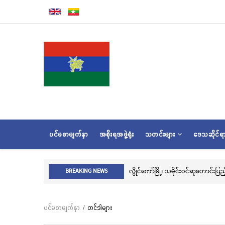
အဓိက
အကြောင်းအရာ
သို့
သွား
မည်
MAIN
ပင်မစာမျက်နှာ
အစိုးရအဖွဲ့ရုံး
သတင်းများ
ဒေသဆိုင်
NAVIGATION
လွိုင်ကော်မြို့၊ သမိုင်းဝင်ဆုတောင်းပ
BREAKING NEWS
ပင်မစာမျက်နှာ
/
တင်ဒါများ
Breadcrumb