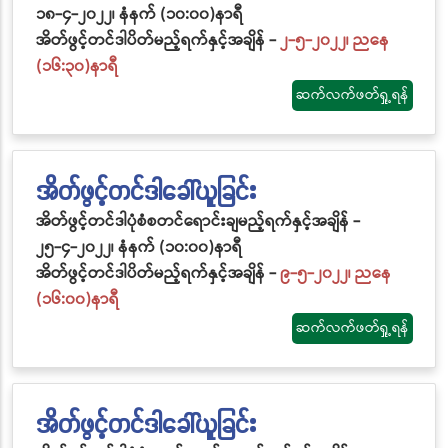
၁၈-၄-၂၀၂၂၊ နံနက် (၁၀:၀၀)နာရီ
အိတ်ဖွင့်တင်ဒါပိတ်မည့်ရက်နှင့်အချိန် -
၂-၅-၂၀၂၂၊ ညနေ
(၁၆:၃၀)နာရီ
ဆက်လက်ဖတ်ရှု့ရန်
အိတ်ဖွင့်တင်ဒါခေါ်ယူခြင်း
အိတ်ဖွင့်တင်ဒါပုံစံစတင်ရောင်းချမည့်ရက်နှင့်အချိန် -
၂၅-၄-၂၀၂၂၊ နံနက် (၁၀:၀၀)နာရီ
အိတ်ဖွင့်တင်ဒါပိတ်မည့်ရက်နှင့်အချိန် -
၉-၅-၂၀၂၂၊ ညနေ
(၁၆:၀၀)နာရီ
ဆက်လက်ဖတ်ရှု့ရန်
အိတ်ဖွင့်တင်ဒါခေါ်ယူခြင်း