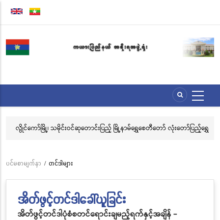
အဓိက
အကြောင်းအရာ
သို့
သွား
မည်
ေး
လွိုင်ကော်မြို့၊ သမိုင်းဝင်ဆုတောင်းပြည့် မြို့နာမ်ရွှေစေတီတော် လုံးတော်ပြည့်ရွှေ
အဂ
သင်္ကန်းကပ်လှူပူဇော်ခြင်းအောင်ပွဲနှင့် (၃၆) ကြိမ်မြောက် စုပေါင်းမဟာ
ဗီ
ဘုံကထိန် အလှူတော်မင်္ဂလာအခမ်းအနား ကျင်းပ
ပင်မစာမျက်နှာ
/
တင်ဒါများ
Breadcrumb
အိတ်ဖွင့်တင်ဒါခေါ်ယူခြင်း
အိတ်ဖွင့်တင်ဒါပုံစံစတင်ရောင်းချမည့်ရက်နှင့်အချိန် -