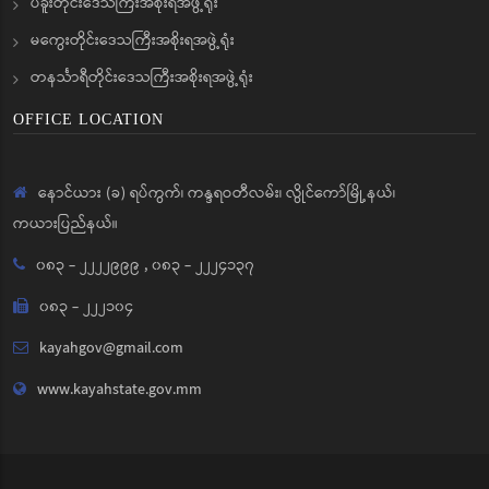
ပဲခူးတိုင်းဒေသကြီးအစိုးရအဖွဲ့ရုံး
မကွေးတိုင်းဒေသကြီးအစိုးရအဖွဲ့ရုံး
တနင်္သာရီတိုင်းဒေသကြီးအစိုးရအဖွဲ့ရုံး
OFFICE LOCATION
နောင်ယား (ခ) ရပ်ကွက်၊ ကန္ဒရဝတီလမ်း၊ လွိုင်ကော်မြို့နယ်၊
ကယားပြည်နယ်။
၀၈၃ - ၂၂၂၂၉၉၉
,
၀၈၃ - ၂၂၂၄၁၃၇
၀၈၃ - ၂၂၂၁၀၄
kayahgov@gmail.com
www.kayahstate.gov.mm