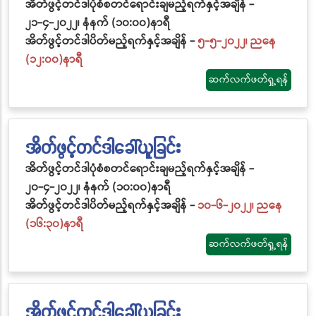
အိတ်ဖွင့်တင်ဒါပုံစံစတင်ရောင်းချမည့်ရက်နှင့်အချိန် -
၂၁-၄-၂၀၂၂၊ နံနက် (၁၀:၀၀)နာရီ
အိတ်ဖွင့်တင်ဒါပိတ်မည့်ရက်နှင့်အချိန် -
၅-၅-၂၀၂၂၊ ညနေ
(၁၂:၀၀)နာရီ
ဆက်လက်ဖတ်ရှု့ရန်
အိတ်ဖွင့်တင်ဒါခေါ်ယူခြင်း
အိတ်ဖွင့်တင်ဒါပုံစံစတင်ရောင်းချမည့်ရက်နှင့်အချိန် -
၂၀-၄-၂၀၂၂၊ နံနက် (၁၀:၀၀)နာရီ
အိတ်ဖွင့်တင်ဒါပိတ်မည့်ရက်နှင့်အချိန် -
၁၀-၆-၂၀၂၂၊ ညနေ
(၁၆:၃၀)နာရီ
ဆက်လက်ဖတ်ရှု့ရန်
အိတ်ဖွင့်တင်ဒါခေါ်ယူခြင်း