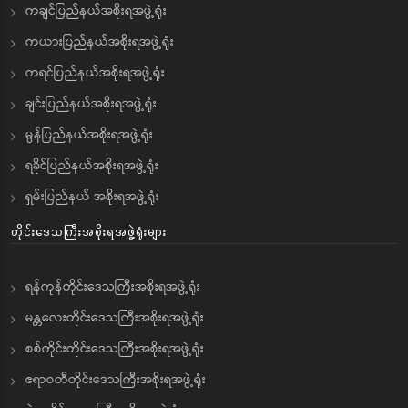
ကချင်ပြည်နယ်အစိုးရအဖွဲ့ရုံး
ကယားပြည်နယ်အစိုးရအဖွဲ့ရုံး
ကရင်ပြည်နယ်အစိုးရအဖွဲ့ရုံး
ချင်းပြည်နယ်အစိုးရအဖွဲ့ရုံး
မွန်ပြည်နယ်အစိုးရအဖွဲ့ရုံး
ရခိုင်ပြည်နယ်အစိုးရအဖွဲ့ရုံး
ရှမ်းပြည်နယ် အစိုးရအဖွဲ့ရုံး
တိုင်းဒေသကြီးအစိုးရအဖွဲ့ရုံးများ
ရန်ကုန်တိုင်းဒေသကြီးအစိုးရအဖွဲ့ရုံး
မန္တလေးတိုင်းဒေသကြီးအစိုးရအဖွဲ့ရုံး
စစ်ကိုင်းတိုင်းဒေသကြီးအစိုးရအဖွဲ့ရုံး
ဧရာဝတီတိုင်းဒေသကြီးအစိုးရအဖွဲ့ရုံး