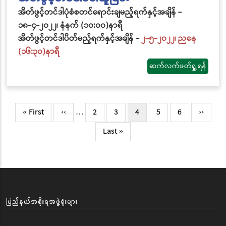
အိတ်ဖွင့်တင်ဒါပုံစံစတင်ရောင်းချမည့်ရက်နှင့်အချိန် -
၁၈-၄-၂၀၂၂၊ နံနက် (၁၀:၀၀)နာရီ
အိတ်ဖွင့်တင်ဒါပိတ်မည့်ရက်နှင့်အချိန် -
၂-၅-၂၀၂၂၊ ညနေ
(၁၆:၃၀)နာရီ
ဆက်လက်ဖတ်ရှု့ရန်
Pagination
First
« First
Previous
‹‹
…
Page
2
Page
3
လက်ရှိ
4
Page
5
Page
6
Next
››
page
page
စာမျက်နှာ
page
Last
Last »
page
ပြည်နယ်အစိုးရအဖွဲ့ရုံးများ