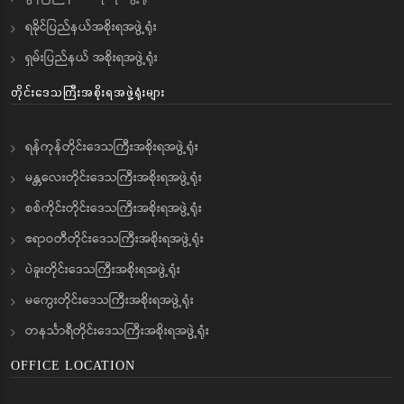
ရခိုင်ပြည်နယ်အစိုးရအဖွဲ့ရုံး
ရှမ်းပြည်နယ် အစိုးရအဖွဲ့ရုံး
တိုင်းဒေသကြီးအစိုးရအဖွဲ့ရုံးများ
ရန်ကုန်တိုင်းဒေသကြီးအစိုးရအဖွဲ့ရုံး
မန္တလေးတိုင်းဒေသကြီးအစိုးရအဖွဲ့ရုံး
စစ်ကိုင်းတိုင်းဒေသကြီးအစိုးရအဖွဲ့ရုံး
ဧရာဝတီတိုင်းဒေသကြီးအစိုးရအဖွဲ့ရုံး
ပဲခူးတိုင်းဒေသကြီးအစိုးရအဖွဲ့ရုံး
မကွေးတိုင်းဒေသကြီးအစိုးရအဖွဲ့ရုံး
တနင်္သာရီတိုင်းဒေသကြီးအစိုးရအဖွဲ့ရုံး
OFFICE LOCATION