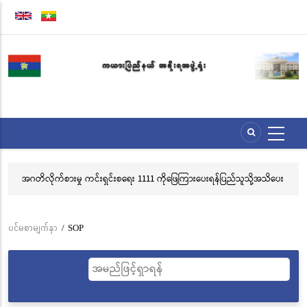
အဓိက
အကြောင်းအရာ
သို့
သွား
မည်
အဂတိလိုက်စားမှု ကင်းရှင်းစရေး 1111 ကိုဖြေကြားပေးရန်ပြည်သူသို့အသိပေး
လွ
နှိုးဆော်ခြင်း
သင
ဘ
ပင်မစာမျက်နှာ
/
SOP
Breadcrumb