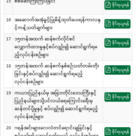
15
စစ်ဆေးကြီးကြပ်ခြင်း
ဖိုင်ရယူရန်
16
အဆောက်အအုံခွင့်ပြုမိန့်ထုတ်ပေးရန်ကာလနှ
ဖိုင်ရယူရန်
င့်ကန့်သတ်ချက်များ
17
၁၅တန်အထက် ဆန်စက်လိုင်စင်
ဖိုင်ရယူရန်
လျှောက်ထားမှုနှင့်စပ်လျဉ်း၍ ဆောင်ရွက်ရမ
ည့်လုပ်ငန်းစဉ်များ
18
၁၅တန်အထက် ဆန်စက်နှစ်စဉ်သတ်တမ်းတိုး
ဖိုင်ရယူရန်
ခြင်းနှင့်စပ်လျဉ်း၍ ဆောင်ရွက်ရမည့်
လုပ်ငန်းစဉ်များ
19
ကယားပြည်နယ်မှ အခြားတိုင်းဒေသကြီးနှင့်
ဖိုင်ရယူရန်
ပြည်နယ်များသို့ပင်လယ်ရေကြောင်းခရီးမှ
ဆန်တင်ပို့မှုနှင့် စပ်လျဉ်း၍ ဆောင်ရွက်ရမည့်
လုပ်ငန်းစဉ်များ
20
ဂရန်အင်းများလေလံတင်ရောင်းချခြင်းနှင့်
ဖိုင်ရယူရန်
စပ်လျဉ်း၍ ဆောင်ရွက်ရမည့် လုပ်ငန်းစဉ်များ