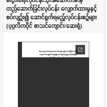
တည်ဆောက်ခြင်းလုပ်ငန်း လျှောက်ထားမှုနှင့်
စပ်လျဉ်း၍ ဆောင်ရွက်ရမည့်လုပ်ငန်းစဉ်များ
(ပုဂ္ဂလိကပိုင် စာသင်ကျောင်း/ဆေးရုံ)