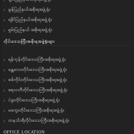
မွန်ပြည်နယ်အစိုးရအဖွဲ့ရုံး
ရခိုင်ပြည်နယ်အစိုးရအဖွဲ့ရုံး
ရှမ်းပြည်နယ် အစိုးရအဖွဲ့ရုံး
တိုင်းဒေသကြီးအစိုးရအဖွဲ့ရုံးများ
ရန်ကုန်တိုင်းဒေသကြီးအစိုးရအဖွဲ့ရုံး
မန္တလေးတိုင်းဒေသကြီးအစိုးရအဖွဲ့ရုံး
စစ်ကိုင်းတိုင်းဒေသကြီးအစိုးရအဖွဲ့ရုံး
ဧရာဝတီတိုင်းဒေသကြီးအစိုးရအဖွဲ့ရုံး
ပဲခူးတိုင်းဒေသကြီးအစိုးရအဖွဲ့ရုံး
မကွေးတိုင်းဒေသကြီးအစိုးရအဖွဲ့ရုံး
တနင်္သာရီတိုင်းဒေသကြီးအစိုးရအဖွဲ့ရုံး
OFFICE LOCATION