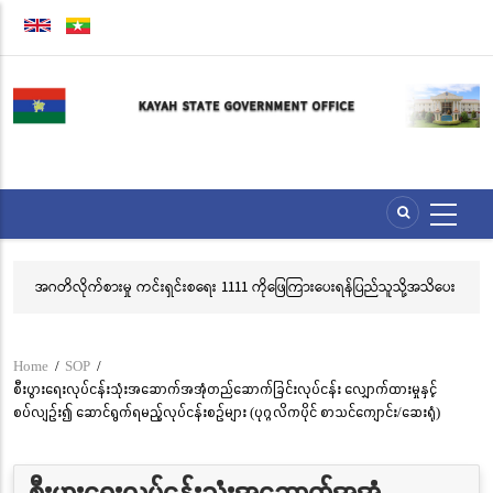
Skip
to
main
content
အဂတိလိုက်စားမှု ကင်းရှင်းစရေး 1111 ကိုဖြေကြားပေးရန်ပြည်သူသို့အသိပေး
လွ
နှိုးဆော်ခြင်း
သင
ဘ
Home
/
SOP
/
Breadcrumb
စီးပွားရေးလုပ်ငန်းသုံးအဆောက်အအုံတည်ဆောက်ခြင်းလုပ်ငန်း လျှောက်ထားမှုနှင့်
စပ်လျဉ်း၍ ဆောင်ရွက်ရမည့်လုပ်ငန်းစဉ်များ (ပုဂ္ဂလိကပိုင် စာသင်ကျောင်း/ဆေးရုံ)
စီးပွားရေးလုပ်ငန်းသုံးအဆောက်အအုံ