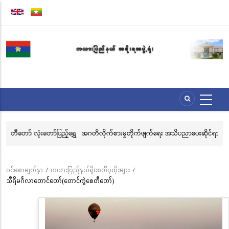
အဓိက
အကြောင်းအရာ
သို့
သွား
မည်
ာ်ပြည့်ရွှေ
အဂတိလိုက်စားမှုတိုက်ဖျက်ရေး အသိပညာပေးဆိုင်ရာ ပိုစတာ၊ ပန်းချီနှင့်
ဟာ
ဗီဒီယိုပြိုင်ပွဲသို့ ဝင်ရောက်ယှဉ်ပြိုင်နိုင်ရေး ဖိတ်ခေါ်ခြင်း
ပင်မစာမျက်နှာ
/
ကယားပြည်နယ်ရှိစေတီပုထိုးများ
/
Breadcrumb
သီရိမင်္ဂလာတောင်တော်(တောင်ကွဲစေတီတော်)