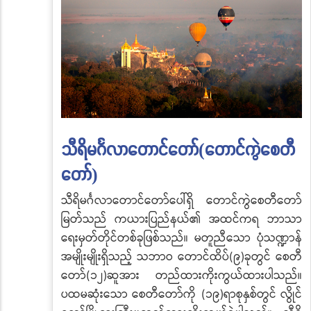
သီရိမင်္ဂလာတောင်တော်(တောင်ကွဲစေတီ
တော်)
သီရိမင်္ဂလာတောင်တော်ပေါ်ရှိ
တောင်ကွဲစေတီတော်
မြတ်သည်
ကယားပြည်နယ်၏
အထင်ကရ
ဘာသာ
ရေးမှတ်တိုင်တစ်ခုဖြစ်သည်။
မတူညီသော
ပုံသဏ္ဍာန်
အမျိုးမျိုးရှိသည့်
သဘာဝ
တောင်ထိပ်
(
၉
)
ခုတွင်
စေတီ
တော်
(
၁၂
)
ဆူအား
တည်ထားကိုးကွယ်ထားပါသည်။
ပထမဆုံးသော
စေတီတော်ကို
(
၁၉
)
ရာစုနှစ်တွင်
လွိုင်