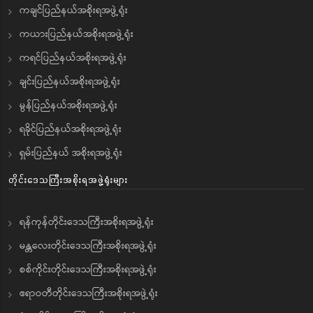
ကချင်ပြည်နယ်အစိုးရအဖွဲ့ရုံး
ကယားပြည်နယ်အစိုးရအဖွဲ့ရုံး
ကရင်ပြည်နယ်အစိုးရအဖွဲ့ရုံး
ချင်းပြည်နယ်အစိုးရအဖွဲ့ရုံး
မွန်ပြည်နယ်အစိုးရအဖွဲ့ရုံး
ရခိုင်ပြည်နယ်အစိုးရအဖွဲ့ရုံး
ရှမ်းပြည်နယ် အစိုးရအဖွဲ့ရုံး
တိုင်းဒေသကြီးအစိုးရအဖွဲ့ရုံးများ
ရန်ကုန်တိုင်းဒေသကြီးအစိုးရအဖွဲ့ရုံး
မန္တလေးတိုင်းဒေသကြီးအစိုးရအဖွဲ့ရုံး
စစ်ကိုင်းတိုင်းဒေသကြီးအစိုးရအဖွဲ့ရုံး
ဧရာဝတီတိုင်းဒေသကြီးအစိုးရအဖွဲ့ရုံး