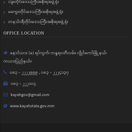
ပဲခူးတိုင်းဒေသကြီးအစိုးရအဖွဲ့ရုံး
မကွေးတိုင်းဒေသကြီးအစိုးရအဖွဲ့ရုံး
တနင်္သာရီတိုင်းဒေသကြီးအစိုးရအဖွဲ့ရုံး
OFFICE LOCATION
နောင်ယား (ခ) ရပ်ကွက်၊ ကန္ဒရဝတီလမ်း၊ လွိုင်ကော်မြို့နယ်၊
ကယားပြည်နယ်။
၀၈၃ - ၂၂၂၂၉၉၉
,
၀၈၃ - ၂၂၂၄၁၃၇
၀၈၃ - ၂၂၂၁၀၄
kayahgov@gmail.com
www.kayahstate.gov.mm