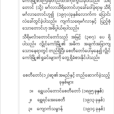
ကော်မြို့စားကြီးမှတည်ထားကိုးကွယ်ခဲ့ပါသည်။
သီရိ
တောင်
(
သို့
)
မင်္ဂလာသီရိတောင်ဟုခေါ်ဝေါ်ခဲ့ရာမှ
သီရိ
မင်္ဂလာတောင်ဟူ၍
(
၁၉၇၀
)
ခုနှစ်လောက်က
ပြောင်း
လဲခေါ်တွင်ခဲ့ပါသည်။
ကျက်သရေမင်္ဂလာနှင့်
ပြည့်စုံ
သောတောင်ဟု
အဓိပ္ပါယ်ရပါသည်။
သီရိမင်္လာတောင်တော်သည်
အမြင့်
(
၃၈၇
)
ပေ ရှိ
ပါသည်။
လွိုင်ကော်မြို့၏
အဓိက အချက်အခြာကျ
သောနေရာတွင်
တည်ရှိပြီး
စေတီတော်ပေါ်မှနေ၍
လွိုင်
ကော်မြို့၏
ရှုခင်းများကို
တွေ့ရှိခံစားနိုင်ပါသည်။
စေတီတော်
(
၁၂
)
ဆူ၏
အမည်နှင့်
တည်ဆောက်ခဲ့သည့်
ခုနှစ်များ
၁။
ရွှေယပ်တောင်စေတီတော်
(
၁၈၉၅
ခုနှစ်
)
၂။
ရွှေရင်အေးစေတီ
(
၁၉၁၃
ခုနှစ်
)
၃။
ကျောက်သမ္ဗာန်
(
၁၉၁၄
ခုနှစ်
)