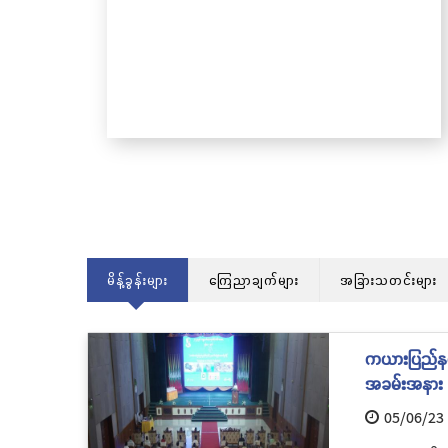
သင်္ကန်းကပ်လှူပူဇော်ခြင်းအောင်ပွဲနှင့် (၃၆)
ကြိမ်မြောက် စုပေါင်းမဟာဘုံကထိန် အလှူ
တော်မင်္ဂလာအခမ်းအနား ကျင်းပ
မိန့်ခွန်းများ
ကြေညာချက်များ
အခြားသတင်းများ
ကယားပြည်နယ် 
အခမ်းအနား က
05/06/23