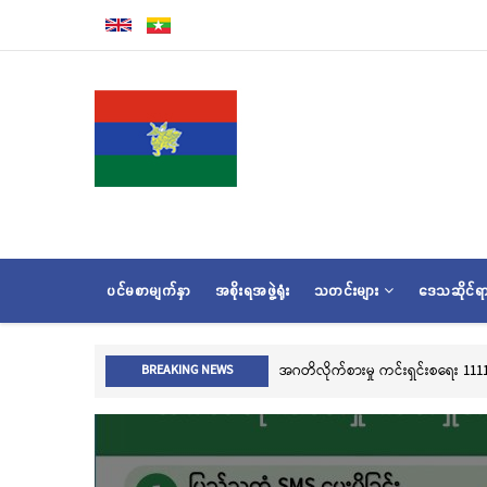
အဓိက
အကြောင်းအရာ
သို့
သွား
မည်
MAIN
ပင်မစာမျက်နှာ
အစိုးရအဖွဲ့ရုံး
သတင်းများ
ဒေသဆိုင်
NAVIGATION
လွိုင်ကော်မြို့၊ သမိုင်းဝင်ဆု
BREAKING NEWS