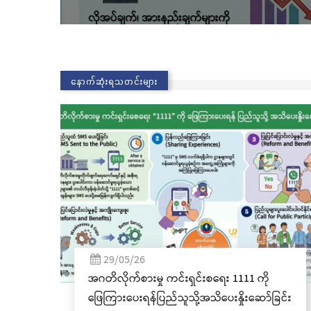
နောက်ဆုံးရသတင်းများ
02/11/25
ကို
လွိုင်ကော်မြို့၊ သမိုင်းဝင်ဆုတောင်းပြည့် မြို့
ော်ခြင်း
နာမ်ရွှေစေတီတော် လုံးတော်ပြည့်ရွှေ