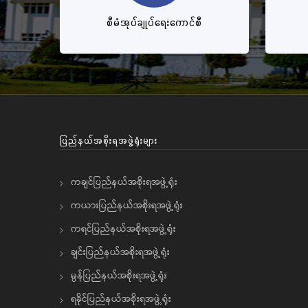
စီမံအုပ်ချုပ်ရေးကောင်စီ
ပြည်နယ်အစိုးရအဖွဲ့ရုံးများ
ကချင်ပြည်နယ်အစိုးရအဖွဲ့ရုံး
ကယားပြည်နယ်အစိုးရအဖွဲ့ရုံး
ကရင်ပြည်နယ်အစိုးရအဖွဲ့ရုံး
ချင်းပြည်နယ်အစိုးရအဖွဲ့ရုံး
မွန်ပြည်နယ်အစိုးရအဖွဲ့ရုံး
ရခိုင်ပြည်နယ်အစိုးရအဖွဲ့ရုံး