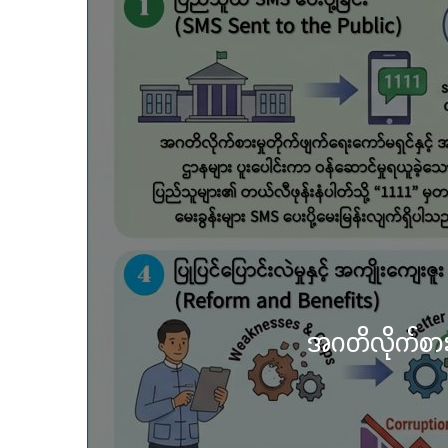
လွိုင်ကော
သင်္ကန်းက
ကယ
တေ