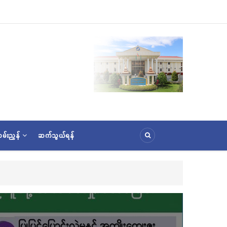
မ်းညွှန်
ဆက်သွယ်ရန်
ှင့် (၃၆) ကြိမ်မြောက် စုပေါင်းမဟာဘုံကထိန် အလှူတော်မင်္ဂလာအခမ်းအနား ကျင်းပ