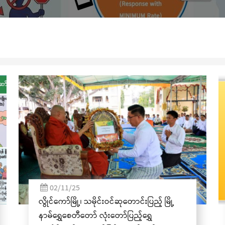
(၃၆)ကြိမ်မြောက် စုပေါ
04/06/25
အဂတိလိုက်စားမှုတိုက်ဖျက်ရေး အသိပညာပေး
ဆိုင်ရာ ပိုစတာ၊ ပန်းချီနှင့် ဗီဒီယိုပြိုင်ပွဲသို့ ဝင်