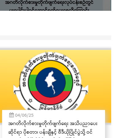
07/11/23
ကယားပြည်နယ် အထွေထွေအုပ်ချုပ်ရေး
ဦးစီးဌာန၏ (၃၅)ကြိမ်မြောက် နှစ်ပတ်လည်နေ့
အထိမ်းအမှတ် အခမ်းအနား လွိုင်ကော်
မြို့၌ကျင်းပ