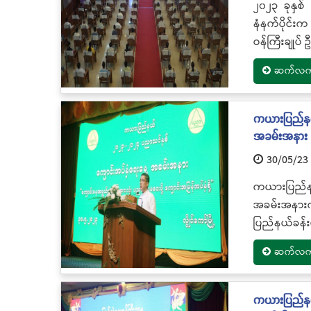
၂၀၂၃ ခုနှစ်
နံနက်ပိုင်း
ဝန်ကြီးချုပ်
ဆက်လက်ဖ
ကယားပြည်နယ်
အခမ်းအနား
30/05/23
ကယားပြည်န
အခမ်းအနားက
ပြည်နယ်ခန်း
ဆက်လက်ဖ
ကယားပြည်နယ်