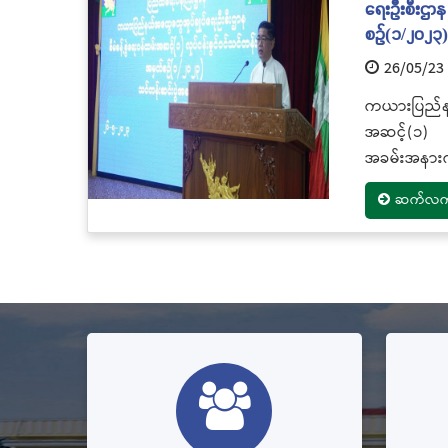
ရေးဦးစီးဌာန 
စဉ်(၁/၂၀၂၃
26/05/23
ကယားပြည်နယ
အဆင့်(၁) လ
အခမ်းအနားက
ဆက်လက်ဖ