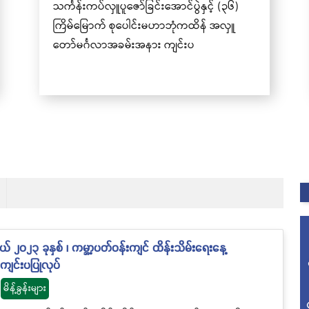
ရောက်ယှဉ်ပြိုင်နိုင်ရေး ဖိတ်ခေါ်ခြင်း
၂၀၂၃ ခုနှစ် ၊ ကမ္ဘာ့ပတ်ဝန်းကျင် ထိန်းသိမ်းရေးနေ့
ျင်းပပြုလုပ်
မိန့်ခွန်းများ