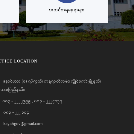
အထင်ကရနေရာများ
FFICE LOCATION
နောင်ယား (ခ) ရပ်ကွက်၊ ကန္ဒရဝတီလမ်း၊ လွိုင်ကော်မြို့နယ်၊
ယားပြည်နယ်။
၀၈၃ - ၂၂၂၂၉၉၉
,
၀၈၃ - ၂၂၂၄၁၃၇
၀၈၃ - ၂၂၂၁၀၄
kayahgov@gmail.com