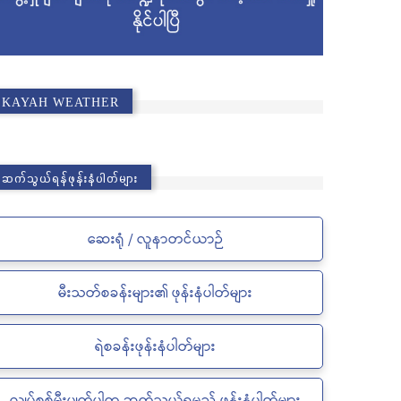
KAYAH WEATHER
ဆက်သွယ်ရန်ဖုန်းနံပါတ်များ
ဆေးရုံ / လူနာတင်ယာဉ်
မီးသတ်စခန်းများ၏ ဖုန်းနံပါတ်များ
ရဲစခန်းဖုန်းနံပါတ်များ
လျှပ်စစ်မီးပျက်ပါက ဆက်သွယ်ရမည့် ဖုန်းနံပါတ်များ