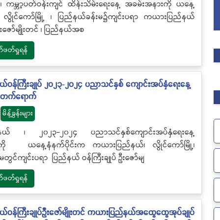
 ၊ ကမ္ဘာ့ပတ်ဝန်းကျင် ထိန်းသိမ်းရေးနေ့ အခမ်းအနားကို ယနေ့
က လွိုင်ကော်မြို့ ၊ ပြည်နယ်ခန်းမ၌ကျင်းပရာ ကယားပြည်နယ်
 ဦးဇော်မျိုးတင် ၊ ပြည်နယ်အစ
တ်ရှုရန်
ဝန်ကြီးချုပ် ၂၀၂၃-၂၀၂၄ ပညာသင်နှစ် ကျောင်းအပ်နှံရေးနေ့
 တက်ရောက်
မိန့်ခွန်းများ
ယ် ၊ ၂၀၂၃-၂၀၂၄ ပညာသင်နှစ်ကျောင်းအပ်နှံရေးနေ့
ို ယနေ့နံနက်ပိုင်းက ကယားပြည်နယ်၊ လွိုင်ကော်မြို့၊
မတွင်ကျင်းပရာ ပြည်နယ် ဝန်ကြီးချုပ် ဦးဇော်မျ
တ်ရှုရန်
ဝန်ကြီးချုပ်ဦးဇော်မျိုးတင် ကယားပြည်နယ်အထွေထွေအုပ်ချုပ်