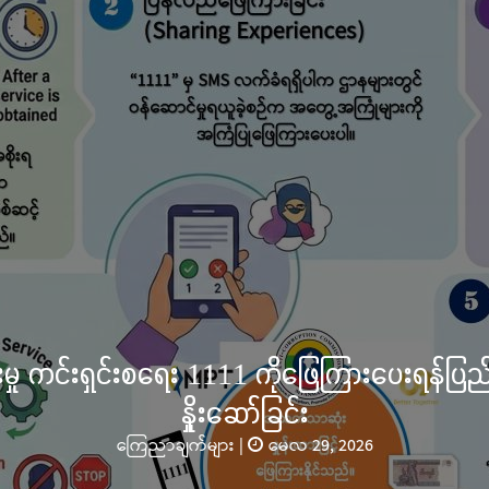
်မြို့၊ သမိုင်းဝင်ဆုတောင်းပြည့် မြို့နာမ်ရွှေစေတီ
ပ်လှူပူဇော်ခြင်းအောင်ပွဲနှင့် (၃၆) ကြိမ်မြောက
အလှူတော်မင်္ဂလာအခမ်းအနား ကျင်း
သတင်းများ
|
နိုဝင်ဘာလ 02, 2025
ားပြည်နယ်၊ လွိုင်ကော်မြို့ ကျက်သရေဆောင် သမိုင်းဝင်ဆုတောင်းပြည့် 
ာ် လုံးတော်ပြည့် ရွှေသင်္ကန်းကပ်လှူပူဇော်ခြင်းအောင်ပွဲနှင့် ပြည်နယ်အစ