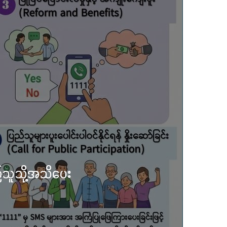
တော် လုံးတော်ပြည့်ရွှေ
် စုပေါင်းမဟာဘုံကထိန်
ပ
မြို့နာမ် ရွှေစေတီ
ိုးရအဖွဲ့က ကြီးမှူး၍