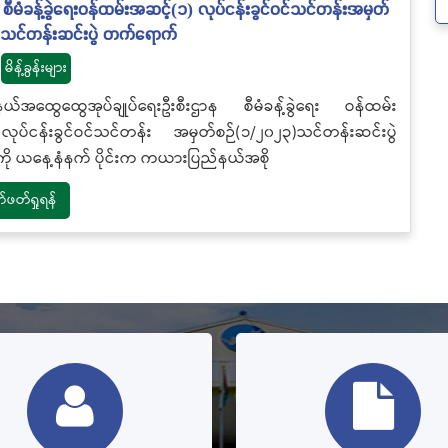
စီမံခန့်ခွဲရေးဝန်ထမ်းအဆင့်(၁) လုပ်ငန်းခွင်ဝင်သင်တန်းအမှတ်
)သင်တန်းဆင်းပွဲ တက်ရောက်
မိန့်ခွန်းများ
်အထွေထွေအုပ်ချုပ်ရေးဦးစီးဌာန စီမံခန့်ခွဲရေး ဝန်ထမ်း
ုပ်ငန်းခွင်ဝင်သင်တန်း အမှတ်စဉ်(၁/၂၀၂၃)သင်တန်းဆင်းပွဲ
ို ယနေ့နံနက် ပိုင်းက ကယားပြည်နယ်အစို
တ်ရှုရန်