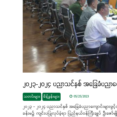
၂၀၂၃-၂၀၂၄ ပညာသင်နှစ် အခြေခံပညာကျောင်း
သတင်းများ
မိန့်ခွန်းများ
05/25/2023
၂၀၂၃ - ၂၀၂၄ ပညာသင်နှစ် အခြေခံပညာကျောင်းများဖွင့်လှစ
ခန်းမ၌ ကျင်းပပြုလုပ်ခဲ့ရာ ပြည်နယ်ဝန်ကြီးချုပ် ဦးဇော်မျိ