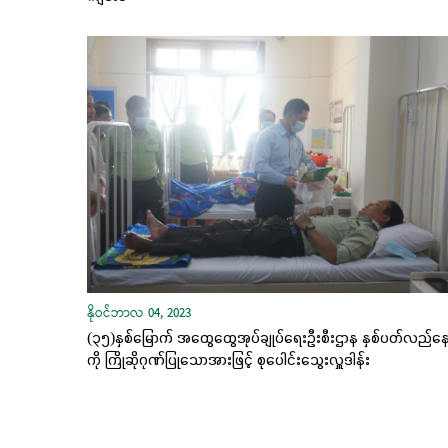
နိုဝင်ဘာလ 04, 2023
(၃၅)နှစ်မြောက် အထွေထွေအုပ်ချုပ်ရေးဦးစီးဌာန နှစ်ပတ်လည်နေ
ကို ကြိုဆိုဂုဏ်ပြုသောအားဖြင့် စုပေါင်းသွေးလှူဒါန်း