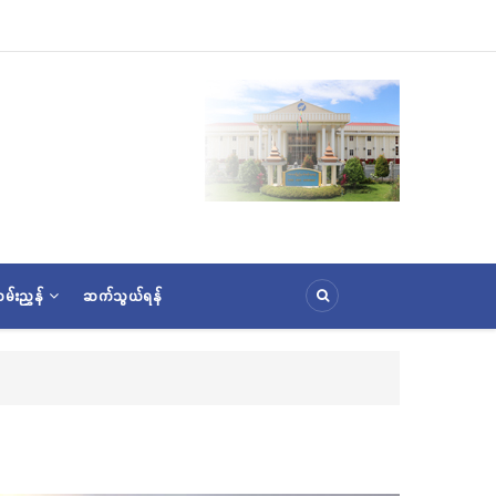
မ်းညွှန်
ဆက်သွယ်ရန်
င်းအောင်ပွဲနှင့် (၃၆) ကြိမ်မြောက် စုပေါင်းမဟာဘုံကထိန် အလှူတော်မင်္ဂလာအခမ်းအနား ကျင်း