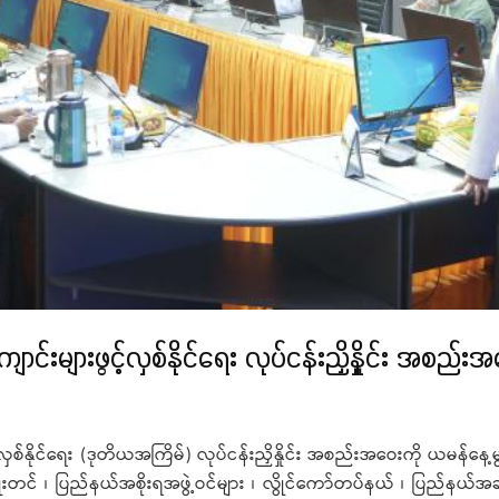
များဖွင့်လှစ်နိုင်ရေး လုပ်ငန်းညှိနှိုင်း အစည်း
်နိုင်ရေး (ဒုတိယအကြိမ်) လုပ်ငန်းညှိနှိုင်း အစည်းအဝေးကို ယမန်နေ့
ုးတင် ၊ ပြည်နယ်အစိုးရအဖွဲ့ဝင်များ ၊ လွိုင်ကော်တပ်နယ် ၊ ပြည်နယ်အဆင့် 