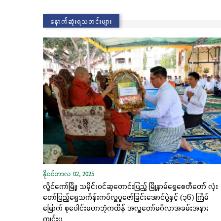
နောက်ဆုံးရသတင်းများ
နိုဝင်ဘာလ 02, 2025
လွိုင်ကော်မြို့၊ သမိုင်းဝင်ဆုတောင်းပြည့် မြို့နာမ်ရွှေစေတီတော် လုံး
တော်ပြည့်ရွှေသင်္ကန်းကပ်လှူပူဇော်ခြင်းအောင်ပွဲနှင့် (၃၆) ကြိမ်
မြောက် စုပေါင်းမဟာဘုံကထိန် အလှူတော်မင်္ဂလာအခမ်းအနား
ကျင်းပ