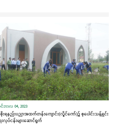
ုဝင်ဘာလ 04, 2023
ိုးရနည်းပညာအထက်တန်းကျောင်း(လွိုင်ကော်)၌ စုပေါင်းသန့်ရှင်း
းလုပ်ငန်းများဆောင်ရွက်