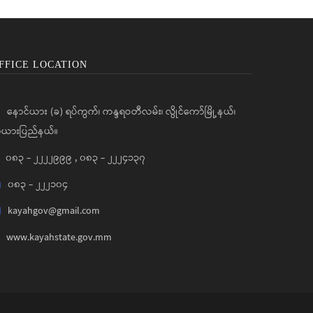
FFICE LOCATION
နောင်ယား (ခ) ရပ်ကွက်၊ ကန္ဒရဝတီလမ်း၊ လွိုင်ကော်မြို့နယ်၊
ယားပြည်နယ်။
၀၈၃ - ၂၂၂၂၉၉၉
,
၀၈၃ - ၂၂၂၄၁၃၇
၀၈၃ - ၂၂၂၁၀၄
kayahgov@gmail.com
www.kayahstate.gov.mm