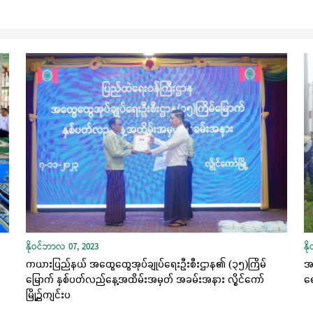
နိုဝင်ဘာလ 07, 2023
နိ
ကယားပြည်နယ် အထွေထွေအုပ်ချုပ်ရေးဦးစီးဌာန၏ (၃၅)ကြိမ်
အစ
မြောက် နှစ်ပတ်လည်နေ့အထိမ်းအမှတ် အခမ်းအနား လွိုင်ကော်
ရေ
မြို့၌ကျင်းပ