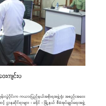
အဝေးကျင်းပ
မွန်းလွဲပိုင်းက ကယားပြည်နယ်အစိုးရအဖွဲ့ရုံး အစည်းအဝေး
ဌာနဆိုင်ရာများ ၊ ခရိုင် ၊ မြို့နယ် စီမံအုပ်ချုပ်ရေးအဖွဲ့