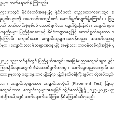
ရှိသူများ တက်ရောက်ခဲ့ ကြသည်။
ာကြားရာတွင် နိုင်ငံတော်အနေဖြင့် နိုင်ငံတော် တည်ဆောက်ရေးတွင် 
ရေးမူဝါဒများကို အကောင်အထည်ဖော် ဆောင်ရွက်လျက်ရှိကြောင်း ၊ ပြည
ွက် ဘက်ပေါင်းစုံမှစီစဉ် ဆောင်ရွက်ပေး လျက်ရှိကြောင်း ၊ ကျောင်းမျ
ည်းများ ပြည့်စုံစေရေးနှင့် နိုင်ငံ့ဘဏ္ဍာငွေဖြင့် ဆောင်ရွက်နေသော တ
ောင်း ၊ ကျောင်းသား ၊ ကျောင်းသူများ အတန်းပညာ ၊ အတတ်ပညာနှ
များ ၊ ကျောင်းသား မိဘများအနေဖြင့် အမျိုးသား တာဝန်တစ်ရပ်အဖြစ် ပ
 ပညာသင်နှစ်တွင် ပြည်နယ်အတွင်း အခြေခံပညာကျောင်းများ ဖွင့်လှစ
င်ကြားနိုင်ရေးအတွက် စီမံဆောင်ရွက်ထားမှု ၊ သက်မွေးပညာကျောင်း အ
ထားမှုများကို ဆွေးနွေးတင်ပြကြရာ ပြည်နယ်ဝန်ကြီးချုပ်က လိုအပ်သည်မျာ
းသား ၊ ကျောင်းသူများအား ကျောင်းအလိုက် (Placement Test) ပြုလ
င်းသား ၊ ကျောင်းသူများအနေဖြင့် လွိုင်ကော်မြို့၌ ၂၀၂၃-၂၀၂၄ ပညာ
ထ.က(ချိကယ်)တွင် တက်ရောက်သင်ကြား နိုင်ကြောင်းသိရသည်။