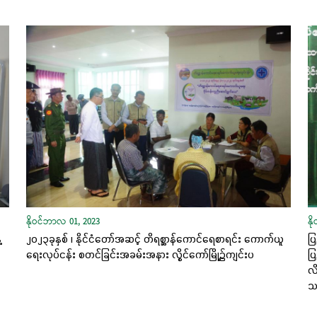
နိုဝင်ဘာလ 01, 2023
နိ
့
၂၀၂၃ခုနှစ် ၊ နိုင်ငံတော်အဆင့် တိရစ္ဆာန်ကောင်ရေစာရင်း ကောက်ယူ
ပြ
ရေးလုပ်ငန်း စတင်ခြင်းအခမ်းအနား လွိုင်ကော်မြို့၌ကျင်းပ
ပြ
လိ
သင