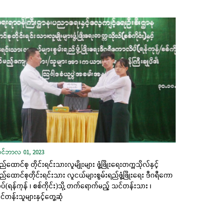
ုဝင်ဘာလ 01, 2023
ည်ထောင်စု တိုင်းရင်းသားလူမျိုးများ ဖွံ့ဖြိုးရေးတက္ကသိုလ်နှင့်
ည်ထောင်စုတိုင်းရင်းသား လူငယ်များစွမ်းရည်ဖွံ့ဖြိုးရေး ဒီဂရီကော
ပ်(ရန်ကုန် ၊ စစ်ကိုင်း)သို့ တက်ရောက်မည့် သင်တန်းသား ၊
်တန်းသူများနှင့်တွေ့ဆုံ