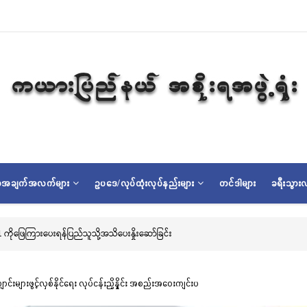
ရာအချက်အလက်များ
ဥပဒေ/လုပ်ထုံးလုပ်နည်းများ
တင်ဒါများ
ခရီးသွားလ
သမိုင်းဝင်ဆုတောင်းပြည့် မြို့နာမ်ရွှေစေတီတော် လုံးတော်ပြည့်ရွှေသင်္ကန်းကပ်လှူပူဇော်ခြ
ျားဖွင့်လှစ်နိုင်ရေး လုပ်ငန်းညှိနှိုင်း အစည်းအဝေးကျင်းပ