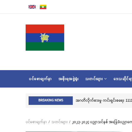
အဓိက
အကြောင်းအရာ
သို့
သွား
မည်
MAIN
ပင်မစာမျက်နှာ
အစိုးရအဖွဲ့ရုံး
သတင်းများ
ဒေသဆိုင်
NAVIGATION
လွိုင်ကော်မြို့၊ 
BREAKING NEWS
ပင်မစာမျက်နှာ
/
သတင်းများ
/
၂၀၂၃-၂၀၂၄ ပညာသင်နှစ် အခြေခံပညာကျောင်းမ
Breadcrumb