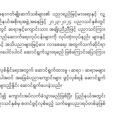
အနာဂတ်မျိုးဆက်သစ်များ၏ ပညာရည်မြင့်မားရေးနှင့် လူ့
်နယ်အစိုးရအဖွဲ့အနေဖြင့် ၂၀၂၃-၂၀၂၄ ပညာသင်နှစ်တွင်
ားတွင် ဆရာနှင့်ကျောင်းသား အချိုးညီညီဖြင့် ပညာသင်ကြား
ည်ဆောက်ရေးလုပ်ငန်းများကို လုပ်ထုံးလုပ်နည်း များနှင့်
င့် အသိပညာများမြင့်မား လာစေရေး အတွက်သက်ဆိုင်ရာ
ူးပေါင်းပါဝင် ဆောင်ရွက်သွားရမည် ဖြစ်ကြောင်းပြောကြား
်နိုင်ရေးအတွက် ဆောင်ရွက်ထားမှု ၊ ဆရာ ၊ ဆရာမများ
ပါအဝင် အခြေခံပညာကျောင်းများ ဖွင့်လှစ်ရန် ဆောင်ရွက်
းညှိနှိုင်း ဆောင်ရွက်ပေးခဲ့သည်။
ုပ်၍ ကျောင်းအပ်လက်ခံသွားမည်ဖြစ်ပြီး ပြည်နယ်အတွင်း
သင်နှစ်မှ စတင်ဖွင့်လှစ်မည့် သက်မွေးပညာရပ်တစ်ခုဖြစ်