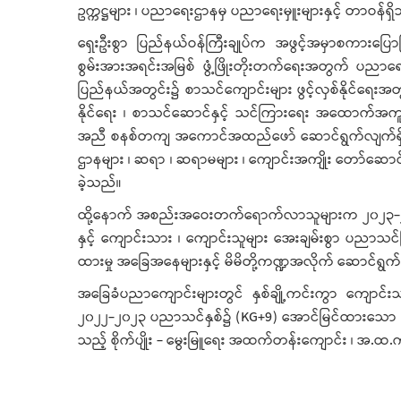
ဥက္ကဋ္ဌများ ၊ ပညာရေးဌာနမှ ပညာရေးမှူးများနှင့် တာဝန်
ရှေးဦးစွာ ပြည်နယ်ဝန်ကြီးချုပ်က အဖွင့်အမှာစကားပြေ
စွမ်းအားအရင်းအမြစ် ဖွံ့ဖြိုးတိုးတက်ရေးအတွက် ပညာ
ပြည်နယ်အတွင်း၌ စာသင်ကျောင်းများ ဖွင့်လှစ်နိုင်ရေးအတ
နိုင်ရေး ၊ စာသင်ဆောင်နှင့် သင်ကြားရေး အထောက်အကူပစ္စ
အညီ စနစ်တကျ အကောင်အထည်ဖော် ဆောင်ရွက်လျက်ရှိကြ
ဌာနများ ၊ ဆရာ ၊ ဆရာမများ ၊ ကျောင်းအကျိုး တော်ဆောင်
ခဲ့သည်။
ထို့နောက် အစည်းအဝေးတက်ရောက်လာသူများက ၂၀၂၃-၂၀၂၄
နှင့် ကျောင်းသား ၊ ကျောင်းသူများ အေးချမ်းစွာ ပညာသ
ထားမှု အခြေအနေများနှင့် မိမိတို့ကဏ္ဍအလိုက် ဆောင်ရွက်
အခြေခံပညာကျောင်းများတွင် နှစ်ချို့ကင်းကွာ ကျောင်
၂၀၂၂-၂၀၂၃ ပညာသင်နှစ်၌ (KG+9) အောင်မြင်ထားသော ကျော
သည့် စိုက်ပျိုး - မွေးမြူရေး အထက်တန်းကျောင်း ၊ အ.