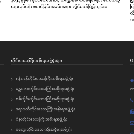
ရေးလုပ်ငန်း စတင်ခြင်းအခမ်းအနား လွိုင်ကော်မြို့၌ကျင်းပ
ပြ
လိ
သင
တိုင်းဒေသကြီးအစိုးရအဖွဲ့ရုံးများ
O
ရန်ကုန်တိုင်းဒေသကြီးအစိုးရအဖွဲ့ရုံး
မန္တလေးတိုင်းဒေသကြီးအစိုးရအဖွဲ့ရုံး
က
စစ်ကိုင်းတိုင်းဒေသကြီးအစိုးရအဖွဲ့ရုံး
ဧရာဝတီတိုင်းဒေသကြီးအစိုးရအဖွဲ့ရုံး
ပဲခူးတိုင်းဒေသကြီးအစိုးရအဖွဲ့ရုံး
မကွေးတိုင်းဒေသကြီးအစိုးရအဖွဲ့ရုံး