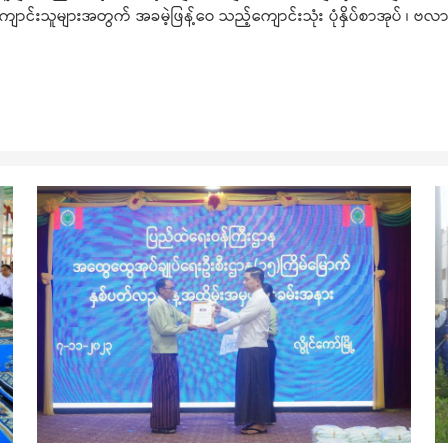
ကျောင်းသူများအတွက် အခမဲ့ဖြန့်ဝေ သည့်ကျောင်းသုံး ပုံနှိပ်စာအုပ် ၊ ဗလ