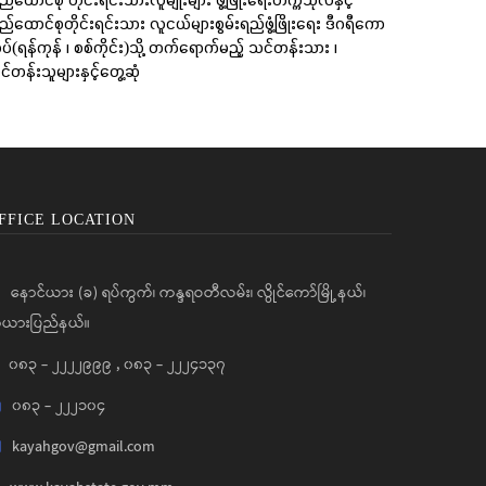
ည်ထောင်စုတိုင်းရင်းသား လူငယ်များစွမ်းရည်ဖွံ့ဖြိုးရေး ဒီဂရီကော
ပ်(ရန်ကုန် ၊ စစ်ကိုင်း)သို့ တက်ရောက်မည့် သင်တန်းသား ၊
်တန်းသူများနှင့်တွေ့ဆုံ
FFICE LOCATION
နောင်ယား (ခ) ရပ်ကွက်၊ ကန္ဒရဝတီလမ်း၊ လွိုင်ကော်မြို့နယ်၊
ယားပြည်နယ်။
၀၈၃ - ၂၂၂၂၉၉၉
,
၀၈၃ - ၂၂၂၄၁၃၇
၀၈၃ - ၂၂၂၁၀၄
kayahgov@gmail.com