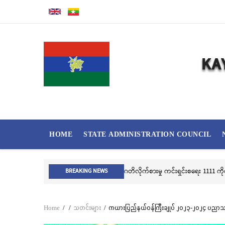
Skip
to
main
content
MAIN
HOME
STATE ADMINISTRATION COUNCIL
NAVIGATION
လွိုင်ကော်မြို့၊ သမိုင်းဝင်ဆုတောင်းပ
BREAKING NEWS
Home
/
/
သတင်းများ
/
ကယားပြည်နယ်ဝန်ကြီးချုပ် ၂၀၂၃-၂၀၂၄ ပညာသင
Breadcrumb