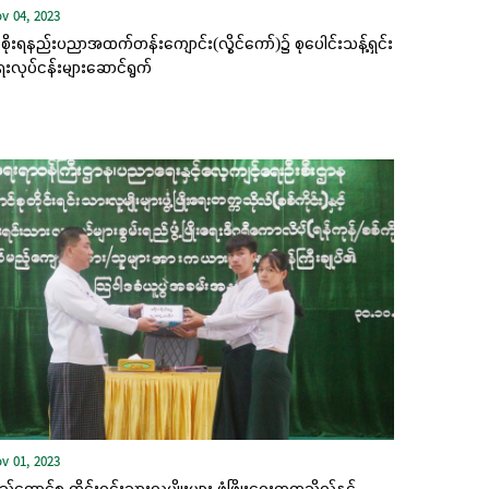
v 04, 2023
ိုးရနည်းပညာအထက်တန်းကျောင်း(လွိုင်ကော်)၌ စုပေါင်းသန့်ရှင်း
းလုပ်ငန်းများဆောင်ရွက်
v 01, 2023
ည်ထောင်စု တိုင်းရင်းသားလူမျိုးများ ဖွံ့ဖြိုးရေးတက္ကသိုလ်နှင့်