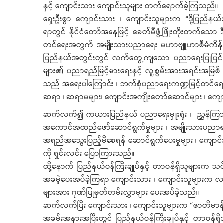
နှင့် ကျောင်းသား ကျောင်းသူများ တက်ရောက်ခဲ့ကြသည်။
ရှေးဦးစွာ ကျောင်းသား ၊ ကျောင်းသူများက “ဒို့ပြည်နယ်
ရာတွင် နိုင်ငံတော်အနေဖြင့် ခေတ်မီဖွံ့ဖြိုးတိုးတက်သေ
တင်ရေးအတွက် အမျိုးသားပညာရေး မဟာဗျူဟာစီမံကိန်းရ
ပြည်နယ်အတွင်းတွင် လက်တွေ့ကျသော ပညာရေးပြုပြင်ပြောင
များ၏ ပညာရည်မြင့်မားရေးနှင့် လူ့စွမ်းအားအရင်းအမ
သည် အရေးပါကြောင်း ၊ ဘက်စုံပညာရေးကဏ္ဍမြင့်တင်ရေ
ဆရာ ၊ ဆရာမများ၊ ကျောင်းအကျိုးတော်ဆောင်များ ၊ ကျောင်း
ဆက်လက်၍ ကယားပြည်နယ် ပညာရေးမှူးရုံး ၊ ညွှန်ကြားရေး
အကောင်အထည်ဖော်ဆောင်ရွက်မှုများ ၊ အမျိုးသားပညာရည် 
အရည်အသွေးပြည့်မီစေရန် ဆောင်ရွက်ပေးမှုများ ၊ ကျောင
ကို ရှင်းလင်း ပြောကြားသည်။
ထို့နောက် ပြည်နယ်ဝန်ကြီးချုပ်နှင့် တာဝန်ရှိသူများက သင
အခမဲ့ပေးအပ်ခဲ့ကြရာ ကျောင်းသား ၊ ကျောင်းသူများက လက
များအား ဂုဏ်ပြုမှတ်တမ်းလွှာများ ပေးအပ်ခဲ့သည်။
ဆက်လက်ပြီး ကျောင်းသား ၊ ကျောင်းသူများက “ဇာတိမာန်”သီခ
အခမ်းအနားအပြီးတွင် ပြည်နယ်ဝန်ကြီးချုပ်နှင့် တာဝန်ရှိ