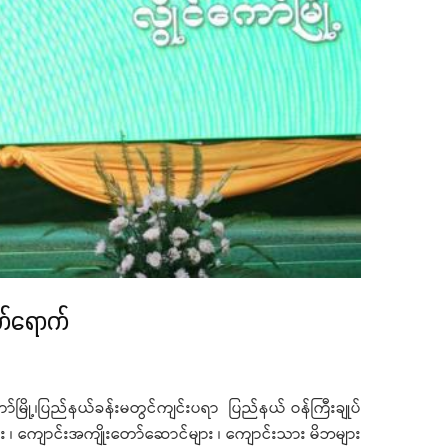
က်ရောက်
ို့၊ပြည်နယ်ခန်းမတွင်ကျင်းပရာ ပြည်နယ် ဝန်ကြီးချုပ်
ား ၊ ကျောင်းအကျိုးတော်ဆောင်များ ၊ ကျောင်းသား မိဘများ