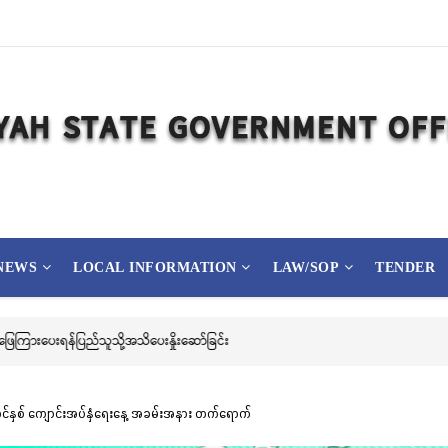
NEWS
LOCAL INFORMATION
LAW/SOP
TENDER
ြည့် မြို့နာမ်ရွှေစေတီတော် လုံးတော်ပြည့်ရွှေသင်္ကန်းကပ်လှူပူဇော်ခြင်းအောင်ပွဲနှင့် (
်နှစ် ကျောင်းအပ်နှံရေးနေ့ အခမ်းအနား တက်ရောက်