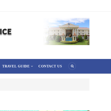
TRAVEL GUIDE
CONTACT US
၃၆) ကြိမ်မြောက် စုပေါင်းမဟာဘုံကထိန် အလှူတော်မင်္ဂလာအခမ်းအနား ကျင်းပ