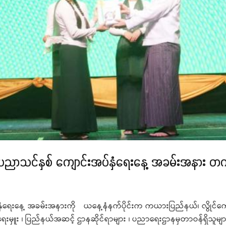
ပညာသင်နှစ် ကျောင်းအပ်နှံရေးနေ့ အခမ်းအနား တ
ေးနေ့ အခမ်းအနားကို ယနေ့နံနက်ပိုင်းက ကယားပြည်နယ်၊ လွိုင်ကော်မြ
ကဲရေးမှူး ၊ ပြည်နယ်အဆင့် ဌာနဆိုင်ရာများ ၊ ပညာရေးဌာနမှတာဝန်ရှိသူမျ