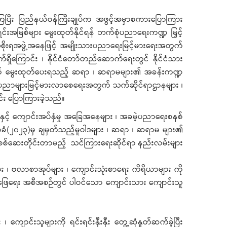
့ကြပြီး ပြည်နယ်ဝန်ကြီးချုပ်က အဖွင့်အမှာစကားပြောကြား
်းအမြစ်များ မွေးထုတ်နိုင်ရန် ဘက်စုံပညာရေးကဏ္ဍ မြှင့်
းရအဖွဲ့အနေဖြင့် အမျိုးသားပညာရေးမြင့်မားရေးအတွက်
ရှိကြောင်း ၊ နိုင်ငံတော်တည်ဆောက်ရေးတွင် နိုင်ငံသား
မပြတ် မွေးထုတ်ပေးရသည့် ဆရာ ၊ ဆရာမများ၏ အခန်းကဏ္ဍ
ပညာများမြင့်မားလာစေရေးအတွက် သက်ဆိုင်ရာဌာနများ ၊
င်း ပြောကြားခဲ့သည်။
င့် ကျောင်းအပ်နှံမှု အခြေအနေများ ၊ အခမဲ့ပညာရေးစနစ်
ာခံ(၂၀၂၃)မှ ချမှတ်သည့်မူဝါဒများ ၊ ဆရာ ၊ ဆရာမ များ၏
 စစ်ဆေးတိုင်းတာမည့် သင်ကြားရေးဆိုင်ရာ နည်းလမ်းများ
များ ၊ ဗလာစာအုပ်များ ၊ ကျောင်းသုံးစာရေး ကိရိယာများ ကို
ာ်ဖြေရေး အစီအစဉ်တွင် ပါဝင်သော ကျောင်းသား ကျောင်းသူ
ာင်းသူများကို ရင်းရင်းနှီးနှီး တွေ့ဆုံနှုတ်ဆက်ခဲ့ပြီး