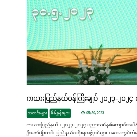
ကယားပြည်နယ်ဝန်ကြီးချုပ် ၂၀၂၃-၂၀၂၄ 
သတင်းများ
မိန့်ခွန်းများ
05/30/2023
ကယားပြည်နယ် ၊ ၂၀၂၃-၂၀၂၄ ပညာသင်နှစ်ကျောင်းအပ်နှံရ
ဦးဇော်မျိုးတင်၊ ပြည်နယ်အစိုးရအဖွဲ့ဝင်များ ၊ ဒေသကွပ်