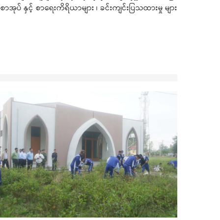
ာစာအုပ် နှင့် စာရေးကိရိယာများ ၊ ခင်းကျင်းပြသထားမှု များ