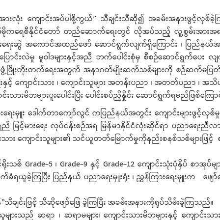
အားလုံး ကျောင်းအပ်ပါစို့ကွယ်” သီချင်းသီဆို၍ အခမ်းအနားဖွင့်လှစ်ခဲ
ာ ဒီမိုကရေစီနိုင်ငံတော် တည်ဆောက်ရေးတွင် လိုအပ်သည့် လူ့စွမ်းအားအရင
ေးဆွဲ အကောင်အထည်ဖော် ဆောင်ရွက်လျက်ရှိကြောင်း ၊ ပြည်နယ်အစို
်းလဲမှု မူဝါဒများနှင့်အညီ ဘက်ပေါင်းစုံမှ စီစဉ်ဆောင်ရွက်ပေး လျက်
ြစ် ဖွံ့ဖြိုးတိုးတက်ရေးအတွက် အနာဂတ်မျိုးဆက်သစ်များကို စဉ်ဆက်
းနှင့် ကျောင်းသား ၊ ကျောင်းသူများ အတန်းပညာ ၊ အတတ်ပညာ ၊ အသိ
သားမိဘများပူးပေါင်းပြီး ပေါင်းစပ်ညှိနှိုင်း ဆောင်ရွက်ရမည်ဖြစ်ကြော
မှူး ဒေါက်တာကျော်လွင် ကပြည်နယ်အတွင်း ကျောင်းများဖွင့်လှစ်မှုနှ
မြင့်မားရေး လုပ်ငန်းစဉ်အရ မြန်မာနိုင်ငံလုံးဆိုင်ရာ ပညာရေးညီလ
်းသား ကျောင်းသူများ၏ သင်ယူတတ်မြောက်မှုကိုနည်းစနစ်သစ်များဖြင့်
်ရိုးသစ် Grade-5 ၊ Grade-9 နှင့် Grade-12 ကျောင်းသုံးပုံနှိပ် စာအုပ်
်ခံရယူခဲ့ကြပြီး ပြည်နယ် ပညာရေးမှူးရုံး ၊ ညွှန်ကြားရေးမှူးက ဖျေ
ျင်းဖြင့် သီဆိုဖျော်ဖြေ ခဲ့ကြပြီး အခမ်းအနားကိုရုပ်သိမ်းခဲ့ကြသည်။
သူများသည် ဆရာ ၊ ဆရာမများ၊ ကျောင်းသားမိဘများနှင့် ကျောင်းသား ၊ ကျေ