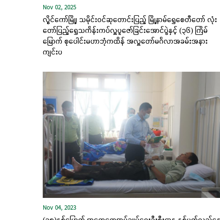
Nov 02, 2025
လွိုင်ကော်မြို့၊ သမိုင်းဝင်ဆုတောင်းပြည့် မြို့နာမ်ရွှေစေတီတော် လုံး
တော်ပြည့်ရွှေသင်္ကန်းကပ်လှူပူဇော်ခြင်းအောင်ပွဲနှင့် (၃၆) ကြိမ်
မြောက် စုပေါင်းမဟာဘုံကထိန် အလှူတော်မင်္ဂလာအခမ်းအနား
ကျင်းပ
Nov 04, 2023
(၃၅)နှစ်မြောက် အထွေထွေအုပ်ချုပ်ရေးဦးစီးဌာန နှစ်ပတ်လည်နေ