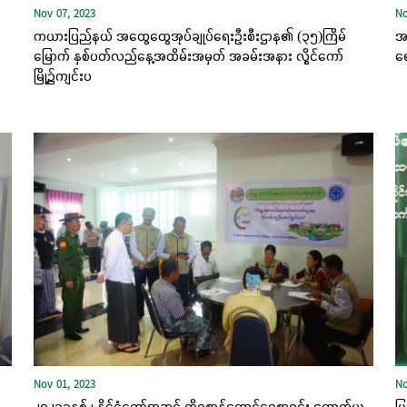
Nov 07, 2023
No
ကယားပြည်နယ် အထွေထွေအုပ်ချုပ်ရေးဦးစီးဌာန၏ (၃၅)ကြိမ်
အစ
မြောက် နှစ်ပတ်လည်နေ့အထိမ်းအမှတ် အခမ်းအနား လွိုင်ကော်
ရေ
မြို့၌ကျင်းပ
Nov 01, 2023
No
့
၂၀၂၃ခုနှစ် ၊ နိုင်ငံတော်အဆင့် တိရစ္ဆာန်ကောင်ရေစာရင်း ကောက်ယူ
ပြ