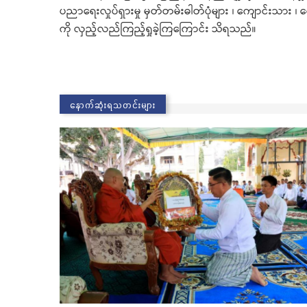
ပညာရေးလှုပ်ရှားမှု မှတ်တမ်းဓါတ်ပုံများ ၊ ကျောင်းသား ၊ 
ကို လှည့်လည်ကြည့်ရှုခဲ့ကြကြောင်း သိရသည်။
နောက်ဆုံးရသတင်းများ