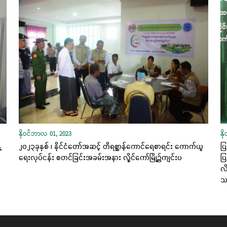
နိုဝင်ဘာလ 01, 2023
နိ
့
၂၀၂၃ခုနှစ် ၊ နိုင်ငံတော်အဆင့် တိရစ္ဆာန်ကောင်ရေစာရင်း ကောက်ယူ
ပြ
ရေးလုပ်ငန်း စတင်ခြင်းအခမ်းအနား လွိုင်ကော်မြို့၌ကျင်းပ
ပြ
လိ
သင