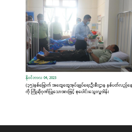
နိုဝင်ဘာလ 04, 2023
(၃၅)နှစ်မြောက် အထွေထွေအုပ်ချုပ်ရေးဦးစီးဌာန နှစ်ပတ်လည်နေ
ကို ကြိုဆိုဂုဏ်ပြုသောအားဖြင့် စုပေါင်းသွေးလှူဒါန်း