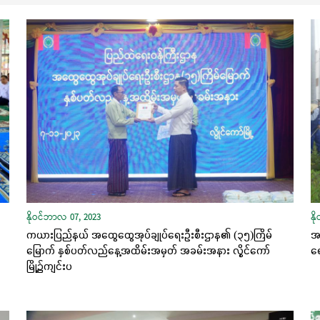
နိုဝင်ဘာလ 07, 2023
နိ
ကယားပြည်နယ် အထွေထွေအုပ်ချုပ်ရေးဦးစီးဌာန၏ (၃၅)ကြိမ်
အစ
မြောက် နှစ်ပတ်လည်နေ့အထိမ်းအမှတ် အခမ်းအနား လွိုင်ကော်
ရေ
မြို့၌ကျင်းပ