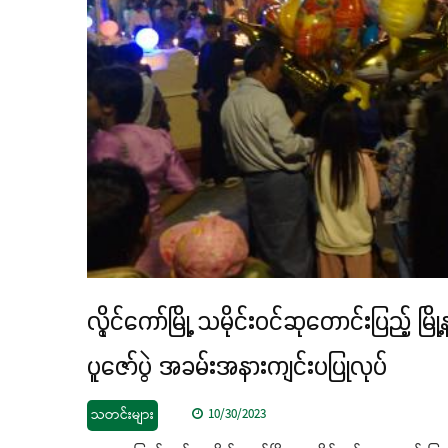
လွိုင်ကော်မြို့ သမိုင်းဝင်ဆုတောင်းပြည့
ပူဇော်ပွဲ အခမ်းအနားကျင်းပပြုလုပ်
သတင်းများ
10/30/2023