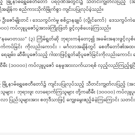
ြည့် မြို့နာမ်ရွှေစေတီတော် ပရဝုဏ်အတွင်း၌ သီတင်းကျွတ်လပြည့် (
ိန်က စည်ကားသိုက်မြိုက်စွာ ကျင်းပပြုလုပ်ခဲ့သည်။
ဦးဇော်မျိုးတင် ၊ ဒေသကွပ်ကဲမှု စစ်ဌာနချုပ် (လွိုင်ကော်) ဒေသကွပ်ကဲရေးမ
) ကပ်လှူပူဇော်ပွဲအားဖဲကြိုးဖြတ် ဖွင့်လှစ်ပေးခဲ့ကြသည်။
 “နမောတဿ” (၃) ကြိမ်ရွတ်ဆို ဘုရားကန်တော့၍ အခမ်းအနားဖွင့်လှစ်ပေးခ
က်ကပ်ခြင်း ကိုလည်းကောင်း ၊ မင်္ဂလာအချိန်တွင် စေတီတော်၏အထက်ပစ္
ျမ်း၊ ဆီမီးပူဇော်သည့် ဂါထာဖြင့်ရွတ်ဆိုပူဇော်ခြင်းကိုလည်းကောင်း
ီမီး (၁၀၀၀၀) ကပ်လှူပူဇော် နေမှုအားလက်ယာရစ် လှည့်လည်ကြည့်ရှုပြီး သတ
့် မြို့နာမ်ရွှေစေတီတော်၌ ကျင်းပပြုလုပ်သည့် သီတင်းကျွတ်လပြည့် (အဘ
သူများ ၊ ဘုရားဖူး လာရောက်ကြသူများ တို့ကဆီမီး (၁၀၀၀၀) ကပ်လှူပူဇော်ခြင
ားဖူးလာ ပြည်သူများအား စတုဒီသာဖြင့် ကျွေးမွေးဧည့်ခံခဲ့ကြကြောင်း သတင