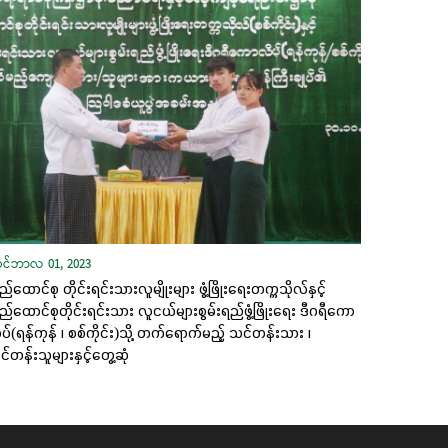
ုဝင်ဘာလ 01, 2023
ည်ထောင်စု တိုင်းရင်းသားလူမျိုးများ ဖွံ့ဖြိုးရေးတက္ကသိုလ်နှင့်
ည်ထောင်စုတိုင်းရင်းသား လူငယ်များစွမ်းရည်ဖွံ့ဖြိုးရေး ဒီဂရီကော
ပ်(ရန်ကုန် ၊ စစ်ကိုင်း)သို့ တက်ရောက်မည့် သင်တန်းသား ၊
်တန်းသူများနှင့်တွေ့ဆုံ