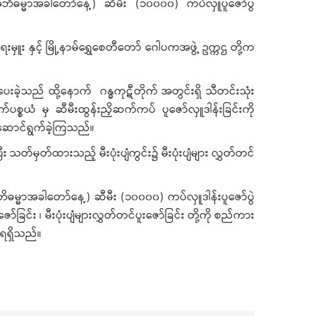
အဘိဓမ္မာအခါတော်နေ့) ဆီမီး (၁၀၀၀၀) ကပ်လှူပူဇော်ပွဲ
ှူး နှင့် မြို့နာမ်ရွှေစေတီတော် ဂေါပကအဖွဲ့ ဥက္ကဌ တို့က
ဲ့သည် ထို့နောက် ဂန္ဓကုဋီတိုက် အတွင်းရှိ သီတင်းသုံး
စယံ မှ ဆီမီးထွန်းညှိဆက်ကပ် ပူဇော်လှူဒါန်းခြင်းကို
 ဆောင်ရွက်ခဲ့ကြသည်။
်မှတ်ထားသည့် မီးပုံးပျံကွင်း၌ မီးပုံးပျံများ လွှတ်တင်
ိဓမ္မာအခါတော်နေ့) ဆီမီး (၁၀၀၀၀) ကပ်လှူဒါန်းပူဇော်ပွဲ
်း ၊ မီးပုံးပျံများလွှတ်တင်ပူးဇော်ခြင်း တို့ကို စည်ကား
်းရရှိသည်။