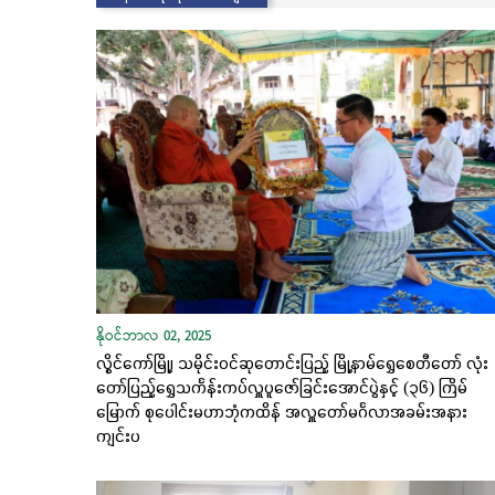
နိုဝင်ဘာလ 02, 2025
လွိုင်ကော်မြို့၊ သမိုင်းဝင်ဆုတောင်းပြည့် မြို့နာမ်ရွှေစေတီတော် လုံး
တော်ပြည့်ရွှေသင်္ကန်းကပ်လှူပူဇော်ခြင်းအောင်ပွဲနှင့် (၃၆) ကြိမ်
မြောက် စုပေါင်းမဟာဘုံကထိန် အလှူတော်မင်္ဂလာအခမ်းအနား
ကျင်းပ