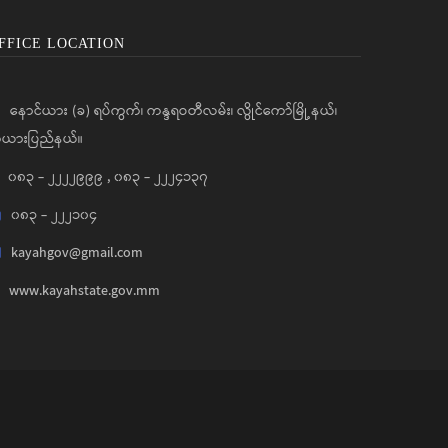
FFICE LOCATION
နောင်ယား (ခ) ရပ်ကွက်၊ ကန္ဒရဝတီလမ်း၊ လွိုင်ကော်မြို့နယ်၊
ယားပြည်နယ်။
၀၈၃ - ၂၂၂၂၉၉၉
,
၀၈၃ - ၂၂၂၄၁၃၇
၀၈၃ - ၂၂၂၁၀၄
kayahgov@gmail.com
www.kayahstate.gov.mm