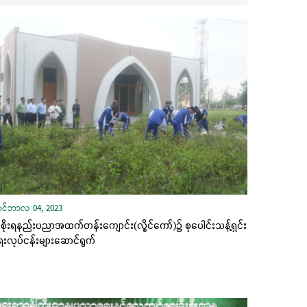
ုဝင်ဘာလ 04, 2023
ိုးရနည်းပညာအထက်တန်းကျောင်း(လွိုင်ကော်)၌ စုပေါင်းသန့်ရှင်း
းလုပ်ငန်းများဆောင်ရွက်