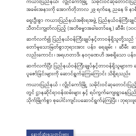
ကယားပြည်နယ်၊ လွိုင်ကော်မြို့ သမိုင်းဝင်ဆုတောင်းပ
အခမ်းအနားကို အောက်တိုဘာလ ၂၉ ရက်နေ့ ညနေ ၆ နာရီအချ
ရှေးဦးစွာ ကယားပြည်နယ်အစိုးရအဖွဲ့ ပြည်နယ်ဝန်ကြီးချုပ် 
သီတင်းကျွတ်လပြည့် (အဘိဓမ္မာအခါတော်နေ့) ဆီမီး (၁၀၀၀၀
ဆက်လက်၍ ပြည်နယ်ဝန်ကြီးချုပ်နှင့်တာဝန်ရှိသူတို့သည်
တော်မူသောမြတ်စွာဘုရားအား ပန်း၊ ရေချမ်း ၊ ဆီမီး ဆ
လည်းကောင်း ၊ အရဟတာဒိ၊ နဝဂုဏေဟိ အစရှိသော ပန်း၊ ရေခ
ဆက်လက်ပြီး ပြည်နယ်ဝန်ကြီးချုပ်နှင့်တာဝန်ရှိသူများက ဆ
ပူဇော်ခြင်းများကို ဆောင်ရွက်ခဲ့ကြကြောင်း သိရှိရသည်။
ကယားပြည်နယ် ၊ လွိုင်ကော်မြို့ သမိုင်းဝင်ဆုတောင်းပြည
တွင် ဌာနဆိုင်ရာဝန်ထမ်းများ နှင့် ရပ်ကွက်ကျေးရွာနေပြည်
သိုက်မြိုက်စွာ စုပေါင်းကျင်းပဆောင်ရွက်ခဲ့ကြပြီး ၊ ဘုရ
နောက်ဆုံးရသတင်းများ