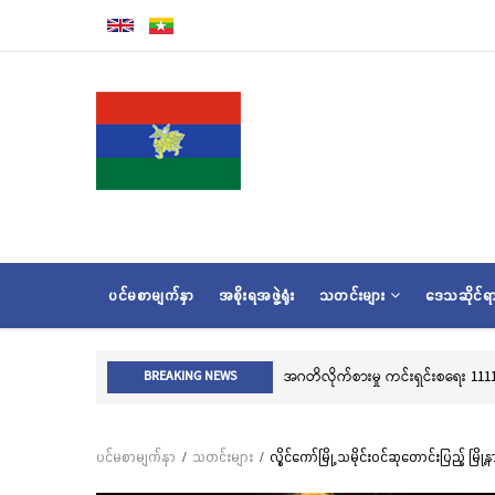
အဓိက
အကြောင်းအရာ
သို့
သွား
မည်
MAIN
ပင်မစာမျက်နှာ
အစိုးရအဖွဲ့ရုံး
သတင်းများ
ဒေသဆိုင်
NAVIGATION
လွိုင်ကေ
BREAKING NEWS
ပင်မစာမျက်နှာ
/
သတင်းများ
/
လွိုင်ကော်မြို့ သမိုင်းဝင်ဆုတောင်းပြည့်
Breadcrumb