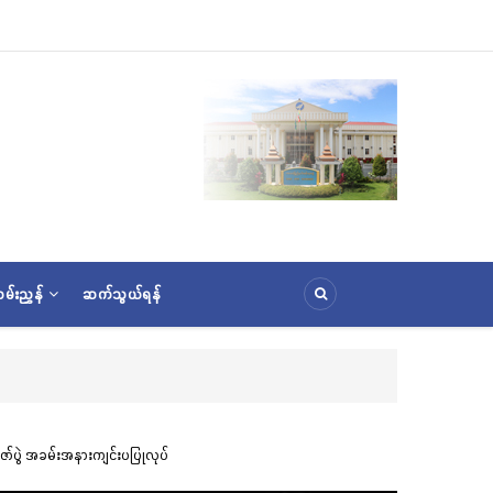
မ်းညွှန်
ဆက်သွယ်ရန်
ူပူဇော်ခြင်းအောင်ပွဲနှင့် (၃၆) ကြိမ်မြောက် စုပေါင်းမဟာဘုံကထိန် အလှူတော်မင်္ဂလာအခမ်းအ
ဇော်ပွဲ အခမ်းအနားကျင်းပပြုလုပ်