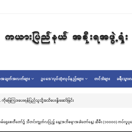
ရာအချက်အလက်များ
ဥပဒေ/လုပ်ထုံးလုပ်နည်းများ
တင်ဒါများ
ခရီးသွားလ
ာ်မြို့၊ သမိုင်းဝင်ဆုတောင်းပြည့် မြို့နာမ်ရွှေစေတီတော် လုံးတော်ပြည့်ရွှေသင်္ကန်းကပ်လှ
 မြို့နာမ်ရွှေစေတီတော်၌ သီတင်းကျွတ်လပြည့် နေ့(အဘိဓမ္မာအခါတော်နေ့) ဆီမီး (၁၀၀၀၀) ကပ်လှူပူ