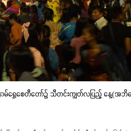
် မြို့နာမ်ရွှေစေတီတော်၌ သီတင်းကျွတ်လပြည့် နေ့(အ