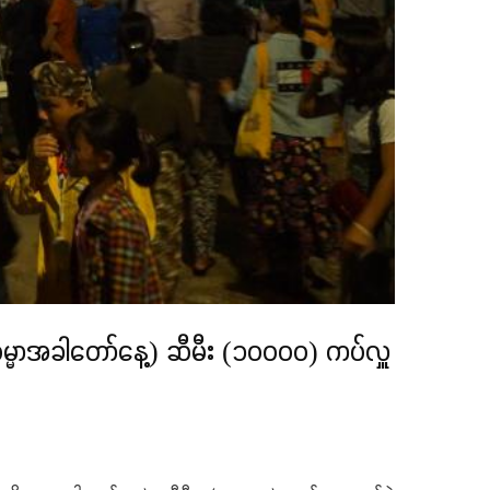
ဘိဓမ္မာအခါတော်နေ့) ဆီမီး (၁၀၀၀၀) ကပ်လှူ