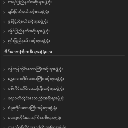
ကရင်ပြည်နယ်အစိုးရအဖွဲ့ရုံး
ချင်းပြည်နယ်အစိုးရအဖွဲ့ရုံး
မွန်ပြည်နယ်အစိုးရအဖွဲ့ရုံး
ရခိုင်ပြည်နယ်အစိုးရအဖွဲ့ရုံး
ရှမ်းပြည်နယ် အစိုးရအဖွဲ့ရုံး
တိုင်းဒေသကြီးအစိုးရအဖွဲ့ရုံးများ
ရန်ကုန်တိုင်းဒေသကြီးအစိုးရအဖွဲ့ရုံး
မန္တလေးတိုင်းဒေသကြီးအစိုးရအဖွဲ့ရုံး
စစ်ကိုင်းတိုင်းဒေသကြီးအစိုးရအဖွဲ့ရုံး
ဧရာဝတီတိုင်းဒေသကြီးအစိုးရအဖွဲ့ရုံး
ပဲခူးတိုင်းဒေသကြီးအစိုးရအဖွဲ့ရုံး
မကွေးတိုင်းဒေသကြီးအစိုးရအဖွဲ့ရုံး
တနင်္သာရီတိုင်းဒေသကြီးအစိုးရအဖွဲ့ရုံး