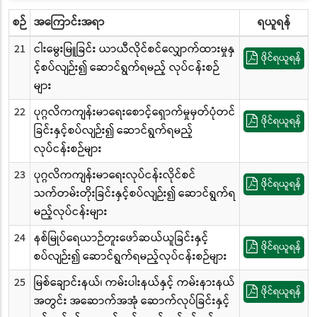
စဉ်
အကြောင်းအရာ
ရယူရန်
21
ငါးမွေးမြူခြင်း ယာယီလိုင်စင်လျှောက်ထားမှုနှ
ဖိုင်ရယူရန်
င့်စပ်လျဉ်း၍ ဆောင်ရွက်ရမည့် လုပ်ငန်းစဉ်
များ
22
ပုဂ္ဂလိကကျန်းမာရေးစောင့်ရှောက်မှုမှတ်ပုံတင်
ဖိုင်ရယူရန်
ခြင်းနှင့်စပ်လျဉ်း၍ ဆောင်ရွက်ရမည့်
လုပ်ငန်းစဉ်များ
23
ပုဂ္ဂလိကကျန်းမာရေးလုပ်ငန်းလိုင်စင်
ဖိုင်ရယူရန်
သက်တမ်းတိုးခြင်းနှင့်စပ်လျဉ်း၍ ဆောင်ရွက်ရ
မည့်လုပ်ငန်းများ
24
နစ်မြုပ်ရေယာဉ်တူးဖော်ဆယ်ယူခြင်းနှင့်
ဖိုင်ရယူရန်
စပ်လျဉ်း၍ ဆောင်ရွက်ရမည့်လုပ်ငန်းစဉ်များ
25
မြစ်ချောင်းနယ်၊ ကမ်းပါးနယ်နှင့် ကမ်းနားနယ်
ဖိုင်ရယူရန်
အတွင်း အဆောက်အအုံ ဆောက်လုပ်ခြင်းနှင့်