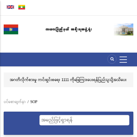
အဓိက
အကြောင်းအရာ
သို့
သွား
မည်
အဂတိလိုက်စားမှု ကင်းရှင်းစရေး 1111 ကိုဖြေကြားပေးရန်ပြည်သူသို့အသိပေး
လွ
နှိုးဆော်ခြင်း
သင
ဘ
ပင်မစာမျက်နှာ
/
SOP
Breadcrumb