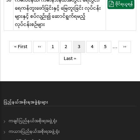
30
ကမ်းပါးနယ်၊ ကမ်းနားနယ်အတွင်း ရေတွင်း၊
ဖိုင်ရယူရန်
ရေကန်တူးဖော်ခြင်းနှင့် မြေတူးခြင်း လုပ်ငန်း
များနှင့် စပ်လျဉ်း၍ ဆောင်ရွက်ရမည့်
လုပ်ငန်းစဉ်များ
Pagination
First
« First
Previous
‹‹
Page
1
Page
2
လက်ရှိ
3
Page
4
Page
5
…
Next
››
page
page
စာမျက်နှာ
page
Last
Last »
page
ပြည်နယ်အစိုးရအဖွဲ့ရုံးများ
ကချင်ပြည်နယ်အစိုးရအဖွဲ့ရုံး
ကယားပြည်နယ်အစိုးရအဖွဲ့ရုံး