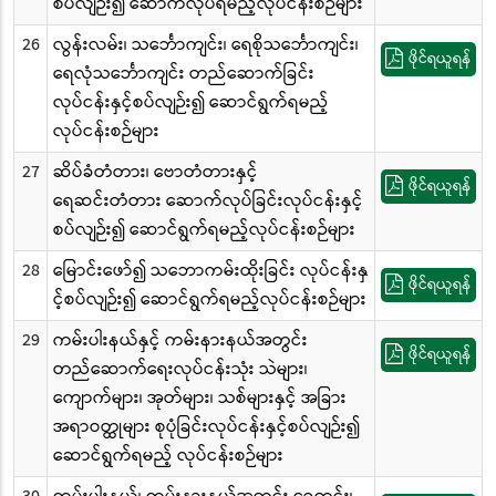
စပ်လျဉ်း၍ ဆောက်လုပ်ရမည့်လုပ်ငန်းစဉ်များ
26
လွန်းလမ်း၊ သင်္ဘောကျင်း၊ ရေစိုသင်္ဘောကျင်း၊
ဖိုင်ရယူရန်
ရေလုံသင်္ဘောကျင်း တည်ဆောက်ခြင်း
လုပ်ငန်းနှင့်စပ်လျဉ်း၍ ဆောင်ရွက်ရမည့်
လုပ်ငန်းစဉ်များ
27
ဆိပ်ခံတံတား၊ ဗောတံတားနှင့်
ဖိုင်ရယူရန်
ရေဆင်းတံတား ဆောက်လုပ်ခြင်းလုပ်ငန်းနှင့်
စပ်လျဉ်း၍ ဆောင်ရွက်ရမည့်လုပ်ငန်းစဉ်များ
28
မြောင်းဖော်၍ သဘောကမ်းထိုးခြင်း လုပ်ငန်းနှ
ဖိုင်ရယူရန်
င့်စပ်လျဉ်း၍ ဆောင်ရွက်ရမည့်လုပ်ငန်းစဉ်များ
29
ကမ်းပါးနယ်နှင့် ကမ်းနားနယ်အတွင်း
ဖိုင်ရယူရန်
တည်ဆောက်ရေးလုပ်ငန်းသုံး သဲများ၊
ကျောက်များ၊ အုတ်များ၊ သစ်များနှင့် အခြား
အရာဝတ္ထုများ စုပုံခြင်းလုပ်ငန်းနှင့်စပ်လျဉ်း၍
ဆောင်ရွက်ရမည့် လုပ်ငန်းစဉ်များ