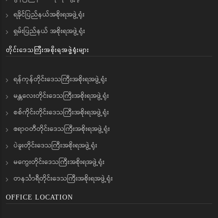
ရခိုင်ပြည်နယ်အစိုးရအဖွဲ့ရုံး
ရှမ်းပြည်နယ် အစိုးရအဖွဲ့ရုံး
တိုင်းဒေသကြီးအစိုးရအဖွဲ့ရုံးများ
ရန်ကုန်တိုင်းဒေသကြီးအစိုးရအဖွဲ့ရုံး
မန္တလေးတိုင်းဒေသကြီးအစိုးရအဖွဲ့ရုံး
စစ်ကိုင်းတိုင်းဒေသကြီးအစိုးရအဖွဲ့ရုံး
ဧရာဝတီတိုင်းဒေသကြီးအစိုးရအဖွဲ့ရုံး
ပဲခူးတိုင်းဒေသကြီးအစိုးရအဖွဲ့ရုံး
မကွေးတိုင်းဒေသကြီးအစိုးရအဖွဲ့ရုံး
တနင်္သာရီတိုင်းဒေသကြီးအစိုးရအဖွဲ့ရုံး
OFFICE LOCATION