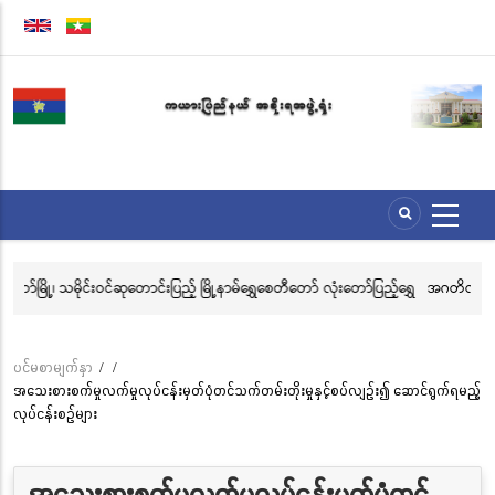
အဓိက
အကြောင်းအရာ
သို့
သွား
မည်
ုင်းဝင်ဆုတောင်းပြည့် မြို့နာမ်ရွှေစေတီတော် လုံးတော်ပြည့်ရွှေ
အဂတိလိုက်စားမှုတိုက်ဖျက်ရေ
်ခြင်းအောင်ပွဲနှင့် (၃၆) ကြိမ်မြောက် စုပေါင်းမဟာ
ဗီဒီယိုပြိုင်ပွဲသို့ ဝင်ရောက်ယှဉ်
်မင်္ဂလာအခမ်းအနား ကျင်းပ
ပင်မစာမျက်နှာ
/
/
Breadcrumb
အသေးစားစက်မှုလက်မှုလုပ်ငန်းမှတ်ပုံတင်သက်တမ်းတိုးမှုနှင့်စပ်လျဉ်း၍ ဆောင်ရွက်ရမည့်
လုပ်ငန်းစဉ်များ
အသေးစားစက်မှုလက်မှုလုပ်ငန်းမှတ်ပုံတင်