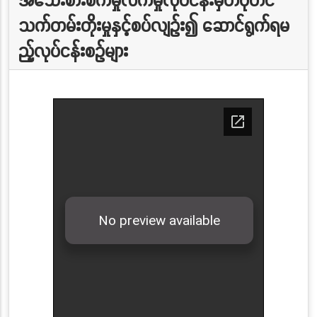
သက်တမ်းတိုးမှုနှင့်စပ်လျဉ်း၍ ဆောင်ရွက်ရမ
ည့်လုပ်ငန်းစဉ်များ