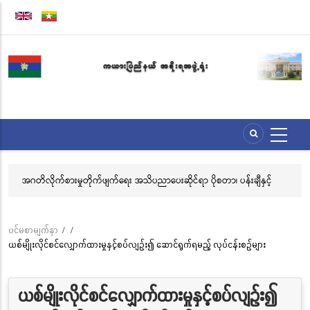
အဓိက
အကြောင်းအရာ
သို့
သွား
မည်
်ရွှေ
အဂတိလိုက်စားမှုတိုက်ဖျက်ရေး အသိပညာပေးဆိုင်ရာ ပိုစတာ၊ ပန်းချီနှင့်
အဂ
ဗီဒီယိုပြိုင်ပွဲသို့ ဝင်ရောက်ယှဉ်ပြိုင်နိုင်ရေး ဖိတ်ခေါ်ခြင်း
နှ
ပင်မစာမျက်နှာ
/
/
Breadcrumb
ယစ်မျိုးလိုင်စင်လျှောက်ထားမှုနှင့်စပ်လျဉ်း၍ ဆောင်ရွက်ရမည့် လုပ်ငန်းစဉ်များ
ယစ်မျိုးလိုင်စင်လျှောက်ထားမှုနှင့်စပ်လျဉ်း၍