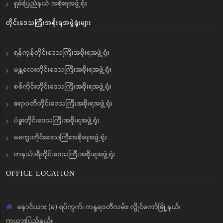
ရှမ်းပြည်နယ် အစိုးရအဖွဲ့ရုံး
တိုင်းဒေသကြီးအစိုးရအဖွဲ့ရုံးများ
ရန်ကုန်တိုင်းဒေသကြီးအစိုးရအဖွဲ့ရုံး
မန္တလေးတိုင်းဒေသကြီးအစိုးရအဖွဲ့ရုံး
စစ်ကိုင်းတိုင်းဒေသကြီးအစိုးရအဖွဲ့ရုံး
ဧရာဝတီတိုင်းဒေသကြီးအစိုးရအဖွဲ့ရုံး
ပဲခူးတိုင်းဒေသကြီးအစိုးရအဖွဲ့ရုံး
မကွေးတိုင်းဒေသကြီးအစိုးရအဖွဲ့ရုံး
တနင်္သာရီတိုင်းဒေသကြီးအစိုးရအဖွဲ့ရုံး
OFFICE LOCATION
နောင်ယား (ခ) ရပ်ကွက်၊ ကန္ဒရဝတီလမ်း၊ လွိုင်ကော်မြို့နယ်၊
ကယားပြည်နယ်။