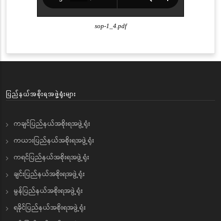
sop-1_4.pdf
ပြည်နယ်အစိုးရအဖွဲ့ရုံးများ
ကချင်ပြည်နယ်အစိုးရအဖွဲ့ရုံး
ကယားပြည်နယ်အစိုးရအဖွဲ့ရုံး
ကရင်ပြည်နယ်အစိုးရအဖွဲ့ရုံး
ချင်းပြည်နယ်အစိုးရအဖွဲ့ရုံး
မွန်ပြည်နယ်အစိုးရအဖွဲ့ရုံး
ရခိုင်ပြည်နယ်အစိုးရအဖွဲ့ရုံး