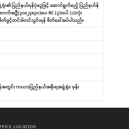
ံး၏ ပြည်နယ်ရန်ပုံငွေဖြင့် ဆောင်ရွက်မည့် ပြည်နယ်န်
်း အဆောက်အဦ(၃၀x၂၄x၃၀)ပေ၊ RC (၃)ထပ် (၁)လုံး
 အိတ်ဖွင့်တင်ဒါတင်သွင်းရန် ဖိတ်ခေါ်အပ်ပါသည်။
ျိန်အတွင်း ကယားပြည်နယ်အစိုးရအဖွဲ့ရုံး၊ ဖုန်း
FFICE LOCATION