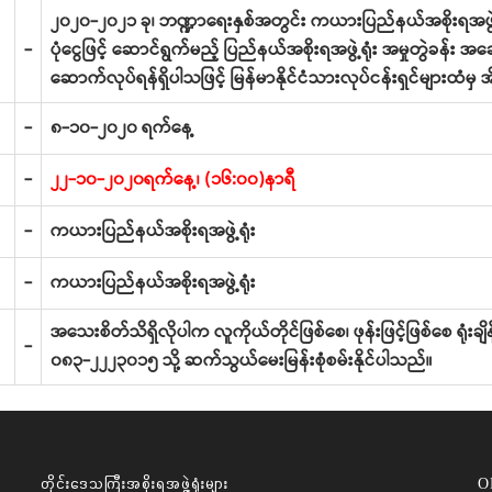
၂၀၂၀-၂၀၂၁ ခု၊ ဘဏ္ဍာရေးနှစ်အတွင်း ကယားပြည်နယ်အစိုးရအဖွဲ့ရု
-
ပုံငွေဖြင့် ဆောင်ရွက်မည့် ပြည်နယ်အစိုးရအဖွဲ့ရုံး အမှုတွဲခန
ဆောက်လုပ်ရန်ရှိပါသဖြင့် မြန်မာနိုင်ငံသားလုပ်ငန်းရှင်များထံမှ
-
၈-၁၀-၂၀၂၀ ရက်နေ့
-
၂၂-၁၀-၂၀၂၀ရက်နေ့၊ (၁၆:၀၀)နာရီ
-
ကယားပြည်နယ်အစိုးရအဖွဲ့ရုံး
-
ကယားပြည်နယ်အစိုးရအဖွဲ့ရုံး
အသေးစိတ်သိရှိလိုပါက လူကိုယ်တိုင်ဖြစ်စေ၊ ဖုန်းဖြင့်ဖြစ်စေ ရုံးခ
-
၀၈၃-၂၂၂၃၀၁၅ သို့ ဆက်သွယ်မေးမြန်းစုံစမ်းနိုင်ပါသည်။
တိုင်းဒေသကြီးအစိုးရအဖွဲ့ရုံးများ
O