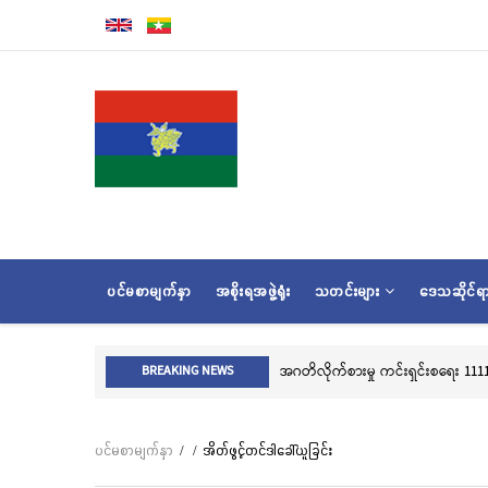
အဓိက
အကြောင်းအရာ
သို့
သွား
မည်
MAIN
ပင်မစာမျက်နှာ
အစိုးရအဖွဲ့ရုံး
သတင်းများ
ဒေသဆိုင်
NAVIGATION
အဂတိလိုက်စားမှု ကင်းရှင်းစရေး 1111 
BREAKING NEWS
ပင်မစာမျက်နှာ
/
/
အိတ်ဖွင့်တင်ဒါခေါ်ယူခြင်း
Breadcrumb