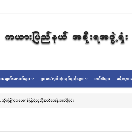
ရာအချက်အလက်များ
ဥပဒေ/လုပ်ထုံးလုပ်နည်းများ
တင်ဒါများ
ခရီးသွားလ
ကိုဖြေကြားပေးရန်ပြည်သူသို့အသိပေးနှိုးဆော်ခြင်း