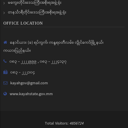
မကွေးတိုင်းဒေသကြီးအစိုးရအဖွဲ့ရုံး
တနင်္သာရီတိုင်းဒေသကြီးအစိုးရအဖွဲ့ရုံး
OFFICE LOCATION
နောင်ယား (ခ) ရပ်ကွက်၊ ကန္ဒရဝတီလမ်း၊ လွိုင်ကော်မြို့နယ်၊
ကယားပြည်နယ်။
၀၈၃ - ၂၂၂၂၉၉၉
,
၀၈၃ - ၂၂၂၄၁၃၇
၀၈၃ - ၂၂၂၁၀၄
kayahgov@gmail.com
www.kayahstate.gov.mm
Total Visitors:
4856724