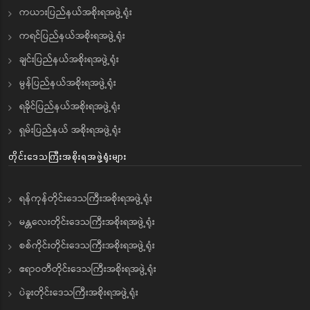
ကယားပြည်နယ်အစိုးရအဖွဲ့ရုံး
ကရင်ပြည်နယ်အစိုးရအဖွဲ့ရုံး
ချင်းပြည်နယ်အစိုးရအဖွဲ့ရုံး
မွန်ပြည်နယ်အစိုးရအဖွဲ့ရုံး
ရခိုင်ပြည်နယ်အစိုးရအဖွဲ့ရုံး
ရှမ်းပြည်နယ် အစိုးရအဖွဲ့ရုံး
တိုင်းဒေသကြီးအစိုးရအဖွဲ့ရုံးများ
ရန်ကုန်တိုင်းဒေသကြီးအစိုးရအဖွဲ့ရုံး
မန္တလေးတိုင်းဒေသကြီးအစိုးရအဖွဲ့ရုံး
စစ်ကိုင်းတိုင်းဒေသကြီးအစိုးရအဖွဲ့ရုံး
ဧရာဝတီတိုင်းဒေသကြီးအစိုးရအဖွဲ့ရုံး
ပဲခူးတိုင်းဒေသကြီးအစိုးရအဖွဲ့ရုံး