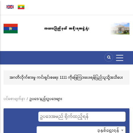
အဓိက
အကြောင်းအရာ
သို့
သွား
မည်
အဂတိလိုက်စားမှု ကင်းရှင်းစရေး 1111 ကိုဖြေကြားပေးရန်ပြည်သူသို့အသိပေး
လွ
နှိုးဆော်ခြင်း
သင
ဘ
ပင်မစာမျက်နှာ
/
ဥပဒေ/နည်းဥပဒေများ
Breadcrumb
ခုနှစ်ရွေးရန်