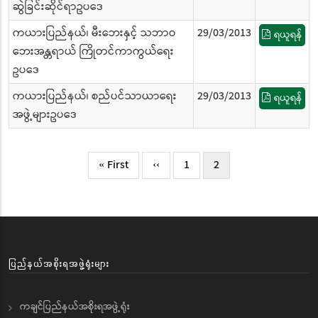
ဆွဲခြင်းဆိုင်ရာဥပဒေ
ကယားပြည်နယ်၊ မီးဘေးနှင့် သဘာဝ
29/03/2013
ရယူရန်
ဘေးအန္တရာယ် ကြိုတင်ကာကွယ်ရေး
ဥပဒေ
ကယားပြည်နယ်၊ စည်ပင်သာယာရေး
29/03/2013
ရယူရန်
အဖွဲ့များဥပဒေ
Pagination
First
« First
Previous
‹‹
Page
1
လက်ရှိ
2
page
page
စာမျက်နှာ
ပြည်နယ်အစိုးရအဖွဲ့ရုံးများ
ကချင်ပြည်နယ်အစိုးရအဖွဲ့ရုံး