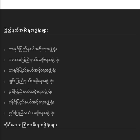
ပြည်နယ်အစိုးရအဖွဲ့ရုံးများ
ကချင်ပြည်နယ်အစိုးရအဖွဲ့ရုံး
ကယားပြည်နယ်အစိုးရအဖွဲ့ရုံး
ကရင်ပြည်နယ်အစိုးရအဖွဲ့ရုံး
ချင်းပြည်နယ်အစိုးရအဖွဲ့ရုံး
မွန်ပြည်နယ်အစိုးရအဖွဲ့ရုံး
ရခိုင်ပြည်နယ်အစိုးရအဖွဲ့ရုံး
ရှမ်းပြည်နယ် အစိုးရအဖွဲ့ရုံး
တိုင်းဒေသကြီးအစိုးရအဖွဲ့ရုံးများ