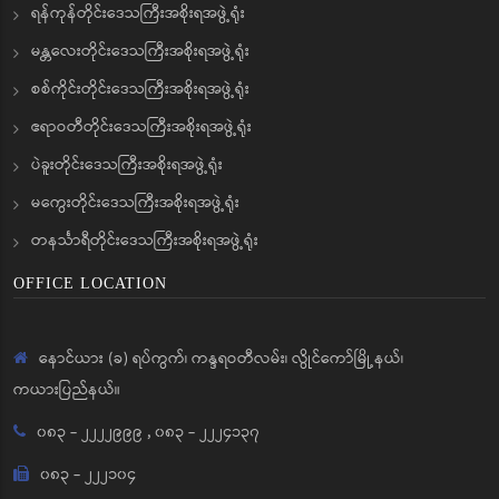
ရန်ကုန်တိုင်းဒေသကြီးအစိုးရအဖွဲ့ရုံး
မန္တလေးတိုင်းဒေသကြီးအစိုးရအဖွဲ့ရုံး
စစ်ကိုင်းတိုင်းဒေသကြီးအစိုးရအဖွဲ့ရုံး
ဧရာဝတီတိုင်းဒေသကြီးအစိုးရအဖွဲ့ရုံး
ပဲခူးတိုင်းဒေသကြီးအစိုးရအဖွဲ့ရုံး
မကွေးတိုင်းဒေသကြီးအစိုးရအဖွဲ့ရုံး
တနင်္သာရီတိုင်းဒေသကြီးအစိုးရအဖွဲ့ရုံး
OFFICE LOCATION
နောင်ယား (ခ) ရပ်ကွက်၊ ကန္ဒရဝတီလမ်း၊ လွိုင်ကော်မြို့နယ်၊
ကယားပြည်နယ်။
၀၈၃ - ၂၂၂၂၉၉၉
,
၀၈၃ - ၂၂၂၄၁၃၇
၀၈၃ - ၂၂၂၁၀၄