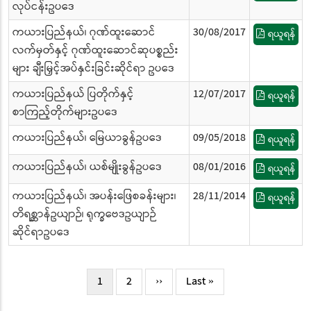
လုပ်ငန်းဥပဒေ
ကယားပြည်နယ်၊ ဂုဏ်ထူးဆောင်
30/08/2017
ရယူရန်
လက်မှတ်နှင့် ဂုဏ်ထူးဆောင်ဆုပစ္စည်း
များ ချီးမြှင့်အပ်နှင်းခြင်းဆိုင်ရာ ဥပဒေ
ကယားပြည်နယ် ပြတိုက်နှင့်
12/07/2017
ရယူရန်
စာကြည့်တိုက်များဥပဒေ
ကယားပြည်နယ်၊ မြေယာခွန်ဥပဒေ
09/05/2018
ရယူရန်
ကယားပြည်နယ်၊ ယစ်မျိုးခွန်ဥပဒေ
08/01/2016
ရယူရန်
ကယားပြည်နယ်၊ အပန်းဖြေစခန်းများ၊
28/11/2014
ရယူရန်
တိရစ္ဆာန်ဥယျာဉ်၊ ရုက္ခဗေဒဥယျာဉ်
ဆိုင်ရာဥပဒေ
Pagination
လက်ရှိ
1
Page
2
Next
››
Last
Last »
စာမျက်နှာ
page
page