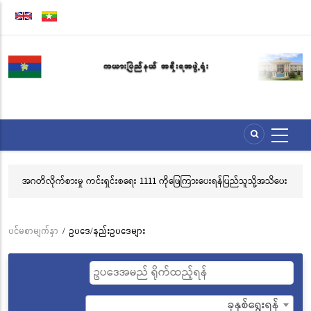
အဓိက
အကြောင်းအရာ
သို့
သွား
မည်
အဂတိလိုက်စားမှု ကင်းရှင်းစရေး 1111 ကိုဖြေကြားပေးရန်ပြည်သူသို့အသိပေး
လွ
နှိုးဆော်ခြင်း
သင
ဘ
ပင်မစာမျက်နှာ
/
ဥပဒေ/နည်းဥပဒေများ
Breadcrumb
ခုနှစ်ရွေးရန်