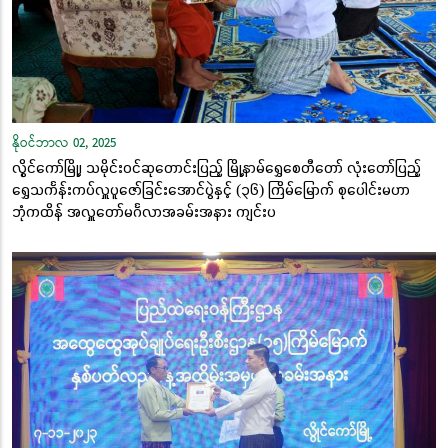
နိုဝင်ဘာလ 02, 2025
လွိုင်ကော်မြို့၊ သမိုင်းဝင်ဆုတောင်းပြည့် မြို့နာမ်ရွှေစေတီတော် လုံးတော်ပြည့်
ရွှေသင်္ကန်းကပ်လှူပူဇော်ခြင်းအောင်ပွဲနှင့် (၃၆) ကြိမ်မြောက် စုပေါင်းမဟာ
ဘုံကထိန် အလှူတော်မင်္ဂလာအခမ်းအနား ကျင်းပ