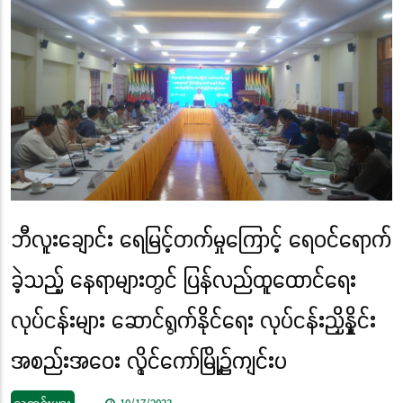
ဘီလူးချောင်း ရေမြင့်တက်မှုကြောင့် ရေဝင်ရောက်
ခဲ့သည့် နေရာများတွင် ပြန်လည်ထူထောင်ရေး
လုပ်ငန်းများ ဆောင်ရွက်နိုင်ရေး လုပ်ငန်းညှိနှိုင်း
အစည်းအဝေး လွိုင်ကော်မြို့၌ကျင်းပ