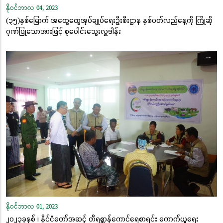
နိုဝင်ဘာလ 04, 2023
(၃၅)နှစ်မြောက် အထွေထွေအုပ်ချုပ်ရေးဦးစီးဌာန နှစ်ပတ်လည်နေ့ကို ကြိုဆို
ဂုဏ်ပြုသောအားဖြင့် စုပေါင်းသွေးလှူဒါန်း
နိုဝင်ဘာလ 01, 2023
၂၀၂၃ခုနှစ် ၊ နိုင်ငံတော်အဆင့် တိရစ္ဆာန်ကောင်ရေစာရင်း ကောက်ယူရေး