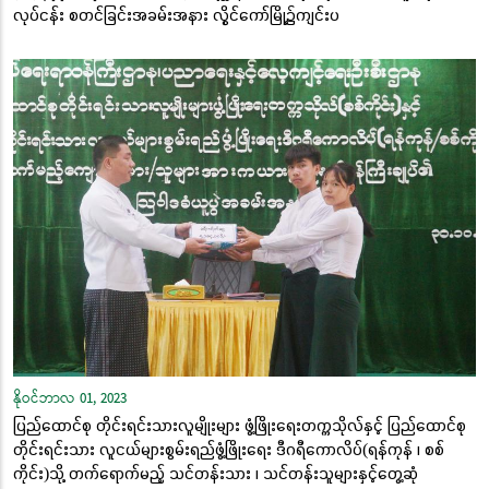
လုပ်ငန်း စတင်ခြင်းအခမ်းအနား လွိုင်ကော်မြို့၌ကျင်းပ
နိုဝင်ဘာလ 01, 2023
ပြည်ထောင်စု တိုင်းရင်းသားလူမျိုးများ ဖွံ့ဖြိုးရေးတက္ကသိုလ်နှင့် ပြည်ထောင်စု
တိုင်းရင်းသား လူငယ်များစွမ်းရည်ဖွံ့ဖြိုးရေး ဒီဂရီကောလိပ်(ရန်ကုန် ၊ စစ်
ကိုင်း)သို့ တက်ရောက်မည့် သင်တန်းသား ၊ သင်တန်းသူများနှင့်တွေ့ဆုံ