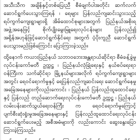
အသီးသီက အချိန်နှင့်တစ်ပြေးညီ စီမံချက်ပါအတိုင်း ဆက်လက်
ဆောင်ရွက်ပေးသွားကြရန် ၊ ရေများ ပြန်လည်ကျဆင်းသွားသည့်
ရပ်ကွက်ကျေးရွာများရှိ အိမ်ထောင်စုများအတွက် ပြည်နယ်အစိုးရ
အဖွဲ့အနေဖြင့် စိုက်ပျိုးမွေးမြူရေးလုပ်ငန်းများ ပြန်လည်၍
အရှိန်အဟုန်ဖြင့်ဆောင်ရွက်နိုင်ရေး အတွက် ပံ့ပိုးကူညီ ဆောင်ရွက်
ပေးသွားမည်ဖြစ်ကြောင်း ပြောကြားခဲ့သည်။
ထို့နောက် ကယားပြည်နယ် သဘာဝဘေးအန္တရာယ်ဆိုင်ရာ စီမံခန့်ခွဲမှု
လုပ်ငန်းကော်မတီ ဥက္ကဋ္ဌ ၊ ပြည်နယ်လုံခြုံရေးနှင့် နယ်စပ်ရေးရာ
ဝန်ကြီးက သက်ဆိုင်ရာ မြို့နယ်များအလိုက် ရပ်ကွက်ကျေးရွာများ
အတွင်း ရေဝင်ရောက်မှုနှင့် ရေပြန်လည်ကျဆင်းရေး ဆောင်ရွက်နေမှု
အခြေအနေများကိုလည်းကောင်း ၊ ပြည်နယ် ပြန်လည်ထူထောင်ရေး
နှင့် ပြန်လည် တည်ဆောက်ရေးလုပ်ငန်းကော်မတီ ဥက္ကဋ္ဌ ၊ ပြည်နယ်
လမ်းပန်းဆက်သွယ်ရေးဝန်ကြီး က ရေဝင်ရောက်မှုကြောင့်
ပျက်စီးဆုံးရှုံးမှုအခြေအနေများနှင့် ပြန်လည်ထူထောင်ရေးလုပ်ငန်း
ဆောင်ရွက်ပေးမည့် အစီအမံများကို လည်းကောင်း ဆွေးနွေးပြော
ကြားခဲ့ကြသည်။