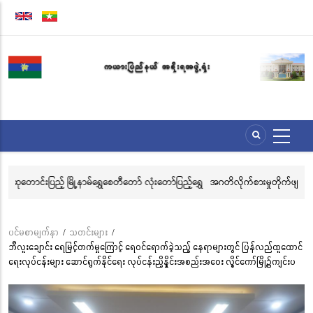
အဓိက
အကြောင်းအရာ
သို့
သွား
မည်
်ရွှေ
အဂတိလိုက်စားမှုတိုက်ဖျက်ရေး အသိပညာပေးဆိုင်ရာ ပိုစတာ၊ ပန်းချီနှင့်
အဂ
ဗီဒီယိုပြိုင်ပွဲသို့ ဝင်ရောက်ယှဉ်ပြိုင်နိုင်ရေး ဖိတ်ခေါ်ခြင်း
နှ
ပင်မစာမျက်နှာ
/
သတင်းများ
/
Breadcrumb
ဘီလူးချောင်း ရေမြင့်တက်မှုကြောင့် ရေဝင်ရောက်ခဲ့သည့် နေရာများတွင် ပြန်လည်ထူထောင်
ရေးလုပ်ငန်းများ ဆောင်ရွက်နိုင်ရေး လုပ်ငန်းညှိနှိုင်းအစည်းအဝေး လွိုင်ကော်မြို့၌ကျင်းပ