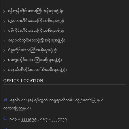
ရန်ကုန်တိုင်းဒေသကြီးအစိုးရအဖွဲ့ရုံး
မန္တလေးတိုင်းဒေသကြီးအစိုးရအဖွဲ့ရုံး
စစ်ကိုင်းတိုင်းဒေသကြီးအစိုးရအဖွဲ့ရုံး
ဧရာဝတီတိုင်းဒေသကြီးအစိုးရအဖွဲ့ရုံး
ပဲခူးတိုင်းဒေသကြီးအစိုးရအဖွဲ့ရုံး
မကွေးတိုင်းဒေသကြီးအစိုးရအဖွဲ့ရုံး
တနင်္သာရီတိုင်းဒေသကြီးအစိုးရအဖွဲ့ရုံး
OFFICE LOCATION
နောင်ယား (ခ) ရပ်ကွက်၊ ကန္ဒရဝတီလမ်း၊ လွိုင်ကော်မြို့နယ်၊
ကယားပြည်နယ်။
၀၈၃ - ၂၂၂၂၉၉၉
,
၀၈၃ - ၂၂၂၄၁၃၇