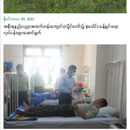
နိုဝင်ဘာလ 04, 2023
အစိုးရနည်းပညာအထက်တန်းကျောင်း(လွိုင်ကော်)၌ စုပေါင်းသန့်ရှင်းရေး
လုပ်ငန်းများဆောင်ရွက်