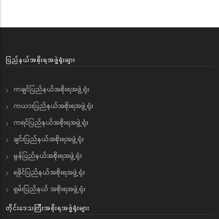
ပြည်နယ်အစိုးရအဖွဲ့ရုံးများ
ကချင်ပြည်နယ်အစိုးရအဖွဲ့ရုံး
ကယားပြည်နယ်အစိုးရအဖွဲ့ရုံး
ကရင်ပြည်နယ်အစိုးရအဖွဲ့ရုံး
ချင်းပြည်နယ်အစိုးရအဖွဲ့ရုံး
မွန်ပြည်နယ်အစိုးရအဖွဲ့ရုံး
ရခိုင်ပြည်နယ်အစိုးရအဖွဲ့ရုံး
ရှမ်းပြည်နယ် အစိုးရအဖွဲ့ရုံး
တိုင်းဒေသကြီးအစိုးရအဖွဲ့ရုံးများ