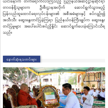
ယင်းနောက် တက်ရောက်လာကြသည့် ပြည်နယ်အဆင့်ဌာနဆိုင်ရာ
တာဝန်ရှိသူများက ဦးစီးဌာနအလိုက် ဆောင်ရွက်သွားမည့်
ပြန်လည်ထူထောင်ရေးလုပ်ငန်းများ၏ အစီအမံများနှင့် စပ်လျဉ်း၍
အသီးသီး ဆွေးနွေးတင်ပြခဲ့ကြရာ ပြည်နယ်ဝန်ကြီးချုပ်က ဆွေးနွေး
တင်ပြမှုများ အပေါ်ပေါင်းစပ်ညှိနှိုင်း ဆောင်ရွက်ပေးခဲ့ကြောင်းသိရ
သည်။
နောက်ဆုံးရသတင်းများ