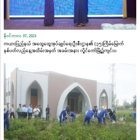
နိုဝင်ဘာလ 07, 2023
ကယားပြည်နယ် အထွေထွေအုပ်ချုပ်ရေးဦးစီးဌာန၏ (၃၅)ကြိမ်မြောက်
နှစ်ပတ်လည်နေ့အထိမ်းအမှတ် အခမ်းအနား လွိုင်ကော်မြို့၌ကျင်းပ