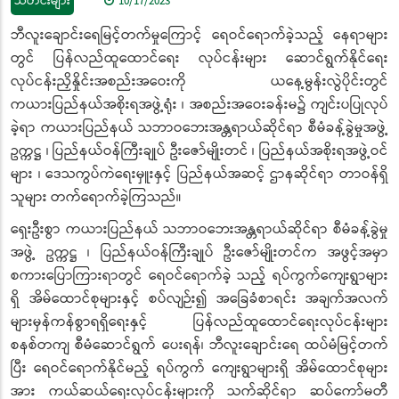
သတင်းများ
10/17/2023
ဘီလူးချောင်းရေမြင့်တက်မှုကြောင့် ရေဝင်ရောက်ခဲ့သည့် နေရာများ
တွင် ပြန်လည်ထူထောင်ရေး လုပ်ငန်းများ ဆောင်ရွက်နိုင်ရေး
လုပ်ငန်းညှိနှိုင်းအစည်းအဝေးကို ယနေ့မွန်းလွဲပိုင်းတွင်
ကယားပြည်နယ်အစိုးရအဖွဲ့ရုံး ၊ အစည်းအဝေးခန်းမ၌ ကျင်းပပြုလုပ်
ခဲ့ရာ ကယားပြည်နယ် သဘာဝဘေးအန္တရာယ်ဆိုင်ရာ စီမံခန့်ခွဲမှုအဖွဲ့
ဥက္ကဋ္ဌ ၊ ပြည်နယ်ဝန်ကြီးချုပ် ဦးဇော်မျိုးတင် ၊ ပြည်နယ်အစိုးရအဖွဲ့ဝင်
များ ၊ ဒေသကွပ်ကဲရေးမှူးနှင့် ပြည်နယ်အဆင့် ဌာနဆိုင်ရာ တာဝန်ရှိ
သူများ တက်ရောက်ခဲ့ကြသည်။
ရှေးဦးစွာ ကယားပြည်နယ် သဘာဝဘေးအန္တရာယ်ဆိုင်ရာ စီမံခန့်ခွဲမှု
အဖွဲ့ ဥက္ကဋ္ဌ ၊ ပြည်နယ်ဝန်ကြီးချုပ် ဦးဇော်မျိုးတင်က အဖွင့်အမှာ
စကားပြောကြားရာတွင် ရေဝင်ရောက်ခဲ့ သည့် ရပ်ကွက်ကျေးရွာများ
ရှိ အိမ်ထောင်စုများနှင့် စပ်လျဉ်း၍ အခြေခံစာရင်း အချက်အလက်
များမှန်ကန်စွာရရှိရေးနှင့် ပြန်လည်ထူထောင်ရေးလုပ်ငန်းများ
စနစ်တကျ စီမံဆောင်ရွက် ပေးရန်၊ ဘီလူးချောင်းရေ ထပ်မံမြင့်တက်
ပြီး ရေဝင်ရောက်နိုင်မည့် ရပ်ကွက် ကျေးရွာများရှိ အိမ်ထောင်စုများ
အား ကယ်ဆယ်ရေးလုပ်ငန်းများကို သက်ဆိုင်ရာ ဆပ်ကော်မတီ