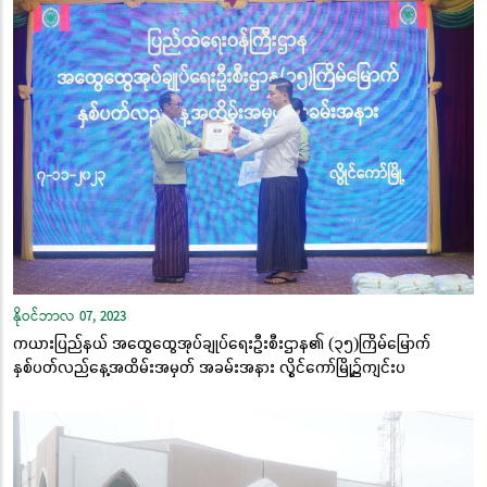
နိုဝင်ဘာလ 07, 2023
ကယားပြည်နယ် အထွေထွေအုပ်ချုပ်ရေးဦးစီးဌာန၏ (၃၅)ကြိမ်မြောက်
နှစ်ပတ်လည်နေ့အထိမ်းအမှတ် အခမ်းအနား လွိုင်ကော်မြို့၌ကျင်းပ