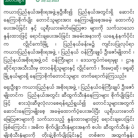
သတင်းများ
10/12/2023
ကယားပြည်နယ်အစိုးရအဖွဲ့မှဦးစီး၍ ပြည်နယ်အတွင်းရှိ ဆောင်း
နေကြာစိုက်ပျိုး တောင်သူများအား နေကြာမျိုးစေ့အခမဲ့ ထောက်ပံ့
ပေးအပ်ခြင်း နှင့် ယူရီးယားဓါတ်မြေဩဇာ များကို သက်သာသော
နှုန်းထားဖြင့် ရောင်းချပေးအပ်ခြင်း အခမ်းအနားကို ယနေ့နံနက်ပိုင်း
က လွိုင်ကော်မြို့ ၊ ပြည်နယ်ခန်းမ၌ ကျင်းပပြုလုပ်ရာ
ကယားပြည်နယ်အစိုးရအဖွဲ့ ၊ ပြည်နယ် ဝန်ကြီးချုပ် ဦးဇော်မျိုးတင် ၊
ပြည်နယ်အစိုးရအဖွဲ့ဝင် ဝန်ကြီးများ ၊ ဒေသကွပ်ကဲရေးမှူး ၊ ဌာန
ဆိုင်ရာအသီးသီးမှ တာဝန်ရှိသူများနှင့် လွိုင်ကော် ၊ ဒီးမော့ဆို ၊ ဖရူဆို
မြို့နယ်များရှိ နေကြာစိုက်တောင်သူများ တက်ရောက်ခဲ့ကြသည်။
ရှေးဦးစွာ ကယားပြည်နယ် အစိုးရအဖွဲ့ ၊ ပြည်နယ်ဝန်ကြီးချုပ် ဦးဇော်
မျိုးတင်က ပြည်နယ်အတွင်း ဆီထွက်သီးနှံနေကြာများ စိုက်ပျိုးခြင်း
ဖြင့် စားသုံးဆီဖူလုံလာစေရန်ရည်ရွယ်၍ တောင်သူများအတွက်
ဆောင်းနေကြာမျိုးစေ့ အခမဲ့ထောက်ပံ့ပေးအပ်ပြီး ယူရီးယားဓာတ်
မြေဩဇာများကို သက်သာသည့် နှုန်းထားများဖြင့် ရောင်းချပေးခြင်း
ဖြစ်ကြောင်း ၊ အဓိက စိုက်ပျိုးသီးနှံများအနက် စပါး၊ ဆီထွက်သီးနှံ၊ ပဲ
မျိုးစုံသီးနှံများကို တိုးချဲ့စိုက်ပျိုးခြင်းနှင့် တစ်ဧက အထွက်နှုန်း