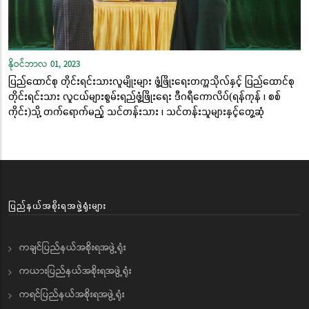
နိုဝင်ဘာလ 01, 2023
ပြည်ထောင်စု တိုင်းရင်းသားလူမျိုးများ ဖွံ့ဖြိုးရေးတက္ကသိုလ်နှင့် ပြည်ထောင်စု
တိုင်းရင်းသား လူငယ်များစွမ်းရည်ဖွံ့ဖြိုးရေး ဒီဂရီကောလိပ်(ရန်ကုန် ၊ စစ်
ကိုင်း)သို့ တက်ရောက်မည့် သင်တန်းသား ၊ သင်တန်းသူများနှင့်တွေ့ဆုံ
ပြည်နယ်အစိုးရအဖွဲ့ရုံးများ
ကချင်ပြည်နယ်အစိုးရအဖွဲ့ရုံး
ကယားပြည်နယ်အစိုးရအဖွဲ့ရုံး
ကရင်ပြည်နယ်အစိုးရအဖွဲ့ရုံး