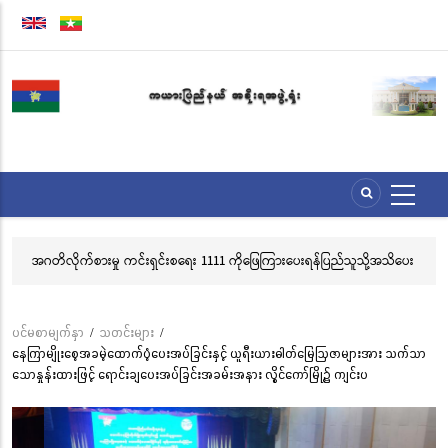
အဓိက
အကြောင်းအရာ
သို့
သွား
မည်
အဂတိလိုက်စားမှု ကင်းရှင်းစရေး 1111 ကိုဖြေကြားပေးရန်ပြည်သူသို့အသိပေး
လွိ
နှိုးဆော်ခြင်း
သင
ဘု
ပင်မစာမျက်နှာ
/
သတင်းများ
/
Breadcrumb
နေကြာမျိုးစေ့အခမဲ့ထောက်ပံ့ပေးအပ်ခြင်းနှင့် ယူရီးယားဓါတ်မြေဩဇာများအား သက်သာ
သောနှုန်းထားဖြင့် ရောင်းချပေးအပ်ခြင်းအခမ်းအနား လွိုင်ကော်မြို့၌ ကျင်းပ