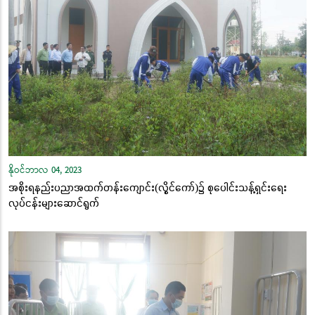
နိုဝင်ဘာလ 04, 2023
အစိုးရနည်းပညာအထက်တန်းကျောင်း(လွိုင်ကော်)၌ စုပေါင်းသန့်ရှင်းရေး
လုပ်ငန်းများဆောင်ရွက်