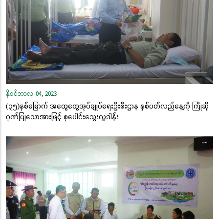
နိုဝင်ဘာလ 04, 2023
(၃၅)နှစ်မြောက် အထွေထွေအုပ်ချုပ်ရေးဦးစီးဌာန နှစ်ပတ်လည်နေ့ကို ကြိုဆို
ဂုဏ်ပြုသောအားဖြင့် စုပေါင်းသွေးလှူဒါန်း