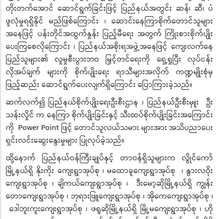
တိုးတက်အောင် ဆောင်ရွက်ခြင်းဖြင့် ပြည်နယ်အတွင်း ဆန်၊ ဆီ၊ ပဲ
ဖူလုံမှုရရှိနိုင် မည်ဖြစ်ကြောင်း ၊ ဆောင်းနေကြာစိုက်တောင်သူများ
အနေဖြင့် ပန်းတိုင်အထွက်နှုန်း ပြည့်မီရေး အတွက် ကြိုးစားစိုက်ပျိုး
ပေးကြစေလိုကြောင်း ၊ ပြည်နယ်အစိုးရအဖွဲ့အနေဖြင့် ကျေးလက်နေ
ပြည်သူများ၏ လူမှုစီးပွားဘဝ မြှင့်တင်ရေးကို ရှေ့ရှုပြီး လုပ်ငန်း
လိုအပ်ချက် များကို စိုက်ပျိုးရေး ရာသီများအလိုက် ကဏ္ဍမျိုးစုံမှ
ဖြည့်ဆည်း ဆောင်ရွက်ပေးလျက်ရှိကြောင်း ပြောကြားခဲ့သည်။
ဆက်လက်၍ ပြည်နယ်စိုက်ပျိုးရေးဦးစီးဌာန ၊ ပြည်နယ်ဦးစီးမှူး ဦး
သန်းလှိုင် က နေကြာ စိုက်ပျိုးခြင်းနှင့် သီးထပ်စိုက်ပျိုးခြင်းအကြောင်း
ကို Power Point ဖြင့် တောင်သူလယ်သမား များအား အသိပညာပေး
ရှင်းလင်းဆွေးနွေးမှုများ ပြုလုပ်ခဲ့သည်။
ထို့နောက် ပြည်နယ်ဝန်ကြီးချုပ်နှင့် တာဝန်ရှိသူများက လွိုင်ကော်
မြို့နယ်ရှိ နိုးကိုး ကျေးရွာအုပ်စု ၊ မထောခူကျေးရွာအုပ်စု ၊ နွားလဝိုး
ကျေးရွာအုပ်စု ၊ ချိကယ်ကျေးရွာအုပ်စု ၊ ဒီးမော့ဆိုမြို့နယ်ရှိ ကျွန်း
တောကျေးရွာအုပ်စု ၊ ဘုရားဖြူကျေးရွာအုပ်စု ၊ အိုကေကျေးရွာအုပ်စု ၊
ဒေါဘူးကူးကျေးရွာအုပ်စု ၊ ဖရူဆိုမြို့နယ်ရှိ မြို့မကျေးရွာအုပ်စု ၊ ဟို