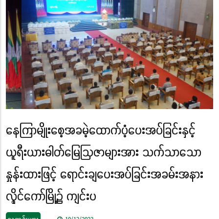
နေကြာမျိုးစေ့အခမဲ့ထောက်ပံ့ပေးအပ်ခြင်းနှင့်
ယူရီးယားဓါတ်မြေဩဇာများအား သက်သာသော
နှုန်းထားဖြင့် ရောင်းချပေးအပ်ခြင်းအခမ်းအနား
လွိုင်ကော်မြို့၌ ကျင်းပ