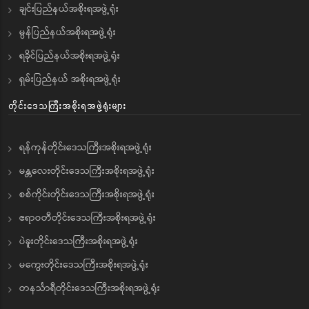
ချင်းပြည်နယ်အစိုးရအဖွဲ့ရုံး
မွန်ပြည်နယ်အစိုးရအဖွဲ့ရုံး
ရခိုင်ပြည်နယ်အစိုးရအဖွဲ့ရုံး
ရှမ်းပြည်နယ် အစိုးရအဖွဲ့ရုံး
တိုင်းဒေသကြီးအစိုးရအဖွဲ့ရုံးများ
ရန်ကုန်တိုင်းဒေသကြီးအစိုးရအဖွဲ့ရုံး
မန္တလေးတိုင်းဒေသကြီးအစိုးရအဖွဲ့ရုံး
စစ်ကိုင်းတိုင်းဒေသကြီးအစိုးရအဖွဲ့ရုံး
ဧရာဝတီတိုင်းဒေသကြီးအစိုးရအဖွဲ့ရုံး
ပဲခူးတိုင်းဒေသကြီးအစိုးရအဖွဲ့ရုံး
မကွေးတိုင်းဒေသကြီးအစိုးရအဖွဲ့ရုံး
တနင်္သာရီတိုင်းဒေသကြီးအစိုးရအဖွဲ့ရုံး