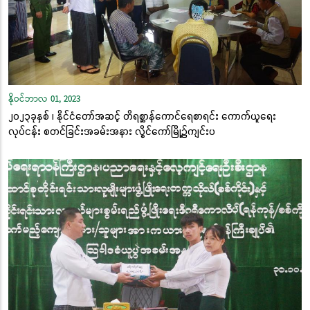
နိုဝင်ဘာလ 01, 2023
၂၀၂၃ခုနှစ် ၊ နိုင်ငံတော်အဆင့် တိရစ္ဆာန်ကောင်ရေစာရင်း ကောက်ယူရေး
လုပ်ငန်း စတင်ခြင်းအခမ်းအနား လွိုင်ကော်မြို့၌ကျင်းပ