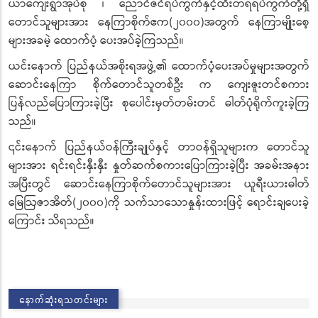
ယာကျေးရွာအုပ်စု ၊ ညောင်ဇင်ရပ်ကွက်နှင့်ထီးတရဲရပ်ကွက်တို့ရှိ
တောင်သူများအား နေကြာစိုက်ဧက(၂၀၀၀)အတွက် နေကြာမျိုးစေ့
များအခမဲ့ ထောက်ပံ့ ပေးအပ်ခဲ့ကြသည်။
ယင်းနောက် ပြည်နယ်အစိုးရအဖွဲ့၏ ထောက်ပံ့ပေးအပ်မှုများအတွက်
ဆောင်းနေကြာ စိုက်တောင်သူတစ်ဦး က ကျေးဇူးတင်စကား
ပြန်လည်ပြောကြားခဲ့ပြီး စုပေါင်းမှတ်တမ်းတင် ဓါတ်ပုံရိုက်ကူးခဲ့ကြ
သည်။
၎င်းနောက် ပြည်နယ်ဝန်ကြီးချုပ်နှင့် တာဝန်ရှိသူများက တောင်သူ
များအား ရင်းရင်းနှီးနှီး နှုတ်ဆက်စကားပြောကြားခဲ့ပြီး အခမ်းအနား
အပြီးတွင် ဆောင်းနေကြာစိုက်တောင်သူများအား ယူရီးယားဓါတ်
မြေဩဇာအိတ်(၂၀၀၀)ကို သက်သာသောနှုန်းထားဖြင့် ရောင်းချပေးခဲ့
ကြောင်း သိရသည်။
နောက်ဆုံးရသတင်းများ