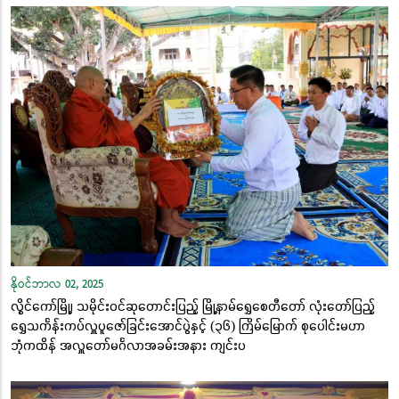
နိုဝင်ဘာလ 02, 2025
လွိုင်ကော်မြို့၊ သမိုင်းဝင်ဆုတောင်းပြည့် မြို့နာမ်ရွှေစေတီတော် လုံးတော်ပြည့်
ရွှေသင်္ကန်းကပ်လှူပူဇော်ခြင်းအောင်ပွဲနှင့် (၃၆) ကြိမ်မြောက် စုပေါင်းမဟာ
ဘုံကထိန် အလှူတော်မင်္ဂလာအခမ်းအနား ကျင်းပ