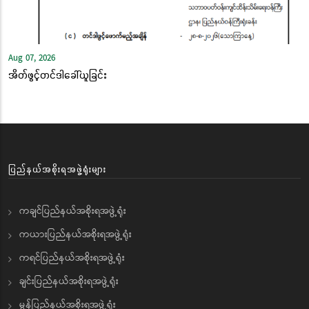
Aug 07, 2026
အိတ်ဖွင့်တင်ဒါခေါ်ယူခြင်း
ပြည်နယ်အစိုးရအဖွဲ့ရုံးများ
ကချင်ပြည်နယ်အစိုးရအဖွဲ့ရုံး
ကယားပြည်နယ်အစိုးရအဖွဲ့ရုံး
ကရင်ပြည်နယ်အစိုးရအဖွဲ့ရုံး
ချင်းပြည်နယ်အစိုးရအဖွဲ့ရုံး
မွန်ပြည်နယ်အစိုးရအဖွဲ့ရုံး