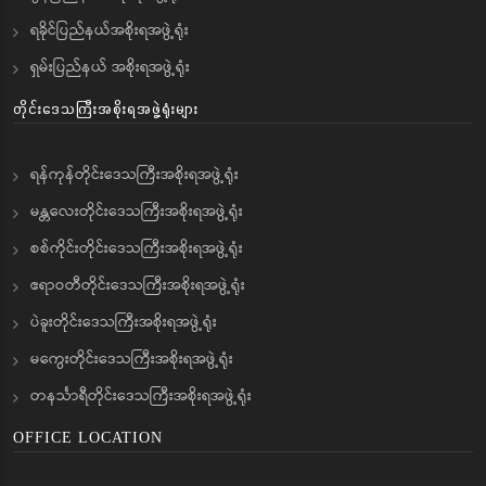
ရခိုင်ပြည်နယ်အစိုးရအဖွဲ့ရုံး
ရှမ်းပြည်နယ် အစိုးရအဖွဲ့ရုံး
တိုင်းဒေသကြီးအစိုးရအဖွဲ့ရုံးများ
ရန်ကုန်တိုင်းဒေသကြီးအစိုးရအဖွဲ့ရုံး
မန္တလေးတိုင်းဒေသကြီးအစိုးရအဖွဲ့ရုံး
စစ်ကိုင်းတိုင်းဒေသကြီးအစိုးရအဖွဲ့ရုံး
ဧရာဝတီတိုင်းဒေသကြီးအစိုးရအဖွဲ့ရုံး
ပဲခူးတိုင်းဒေသကြီးအစိုးရအဖွဲ့ရုံး
မကွေးတိုင်းဒေသကြီးအစိုးရအဖွဲ့ရုံး
တနင်္သာရီတိုင်းဒေသကြီးအစိုးရအဖွဲ့ရုံး
OFFICE LOCATION