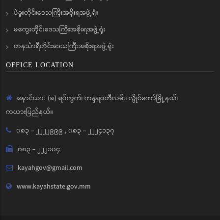
ပဲခူးတိုင်းဒေသကြီးအစိုးရအဖွဲ့ရုံး
မကွေးတိုင်းဒေသကြီးအစိုးရအဖွဲ့ရုံး
တနင်္သာရီတိုင်းဒေသကြီးအစိုးရအဖွဲ့ရုံး
OFFICE LOCATION
နောင်ယား (ခ) ရပ်ကွက်၊ ကန္ဒရဝတီလမ်း၊ လွိုင်ကော်မြို့နယ်၊
ကယားပြည်နယ်။
၀၈၃ - ၂၂၂၂၉၉၉
,
၀၈၃ - ၂၂၂၄၁၃၇
၀၈၃ - ၂၂၂၁၀၄
kayahgov@gmail.com
www.kayahstate.gov.mm