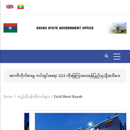
Skip
to
main
content
အဂတိလိုက်စားမှု ကင်းရှင်းစရေး 1111 ကိုဖြေကြားပေးရန်ပြည်သူသို့အသိပေး
လွ
နှိုးဆော်ခြင်း
သင
ဘ
Home
/
တည်းခိုခန်း/မိုတယ်များ
/
Gold Hotel Kayah
Breadcrumb