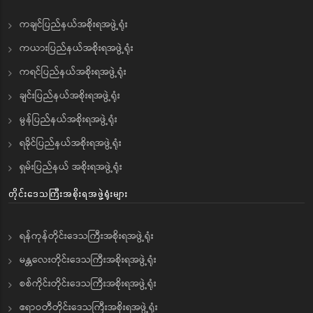
ကချင်ပြည်နယ်အစိုးရအဖွဲ့ရုံး
ကယားပြည်နယ်အစိုးရအဖွဲ့ရုံး
ကရင်ပြည်နယ်အစိုးရအဖွဲ့ရုံး
ချင်းပြည်နယ်အစိုးရအဖွဲ့ရုံး
မွန်ပြည်နယ်အစိုးရအဖွဲ့ရုံး
ရခိုင်ပြည်နယ်အစိုးရအဖွဲ့ရုံး
ရှမ်းပြည်နယ် အစိုးရအဖွဲ့ရုံး
တိုင်းဒေသကြီးအစိုးရအဖွဲ့ရုံးများ
ရန်ကုန်တိုင်းဒေသကြီးအစိုးရအဖွဲ့ရုံး
မန္တလေးတိုင်းဒေသကြီးအစိုးရအဖွဲ့ရုံး
စစ်ကိုင်းတိုင်းဒေသကြီးအစိုးရအဖွဲ့ရုံး
ဧရာဝတီတိုင်းဒေသကြီးအစိုးရအဖွဲ့ရုံး