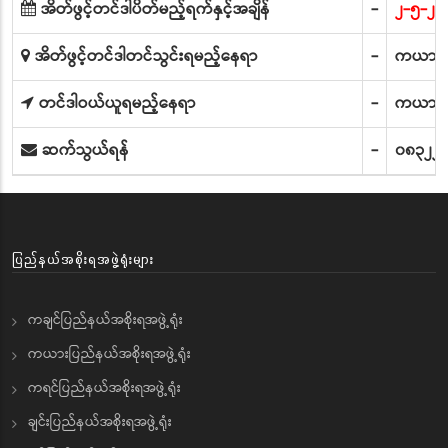
အိတ်ဖွင့်တင်ဒါပိတ်မည့်ရက်နှင့်အချိန်
-
၂-၅-၂၀
အိတ်ဖွင့်တင်ဒါတင်သွင်းရမည့်နေရာ
-
ကယားပြ
တင်ဒါဝယ်ယူရမည့်နေရာ
-
ကယားပြ
ဆက်သွယ်ရန်
-
၀၈၃၂၂
ပြည်နယ်အစိုးရအဖွဲ့ရုံးများ
ကချင်ပြည်နယ်အစိုးရအဖွဲ့ရုံး
ကယားပြည်နယ်အစိုးရအဖွဲ့ရုံး
ကရင်ပြည်နယ်အစိုးရအဖွဲ့ရုံး
ချင်းပြည်နယ်အစိုးရအဖွဲ့ရုံး