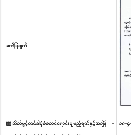
ဖော်ပြချက်
-
အိတ်ဖွင့်တင်ဒါပုံစံစတင်ရောင်းချမည့်ရက်နှင့်အချိန်
-
၁၈-၄-၂၀