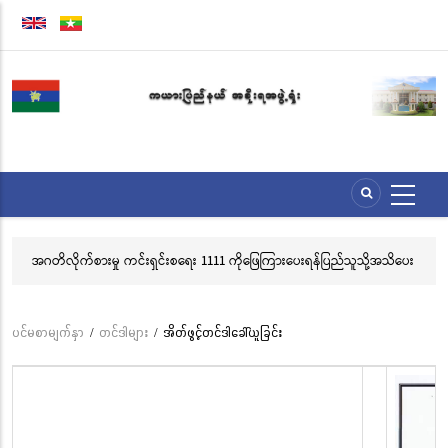
အဓိက
အကြောင်းအရာ
သို့
သွား
မည်
အဂတိလိုက်စားမှု ကင်းရှင်းစရေး 1111 ကိုဖြေကြားပေးရန်ပြည်သူသို့အသိပေး
လွ
နှိုးဆော်ခြင်း
သင
ဘ
ပင်မစာမျက်နှာ
/
တင်ဒါများ
/
အိတ်ဖွင့်တင်ဒါခေါ်ယူခြင်း
Breadcrumb