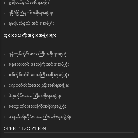
မွန်ပြည်နယ်အစိုးရအဖွဲ့ရုံး
ရခိုင်ပြည်နယ်အစိုးရအဖွဲ့ရုံး
ရှမ်းပြည်နယ် အစိုးရအဖွဲ့ရုံး
တိုင်းဒေသကြီးအစိုးရအဖွဲ့ရုံးများ
ရန်ကုန်တိုင်းဒေသကြီးအစိုးရအဖွဲ့ရုံး
မန္တလေးတိုင်းဒေသကြီးအစိုးရအဖွဲ့ရုံး
စစ်ကိုင်းတိုင်းဒေသကြီးအစိုးရအဖွဲ့ရုံး
ဧရာဝတီတိုင်းဒေသကြီးအစိုးရအဖွဲ့ရုံး
ပဲခူးတိုင်းဒေသကြီးအစိုးရအဖွဲ့ရုံး
မကွေးတိုင်းဒေသကြီးအစိုးရအဖွဲ့ရုံး
တနင်္သာရီတိုင်းဒေသကြီးအစိုးရအဖွဲ့ရုံး
OFFICE LOCATION