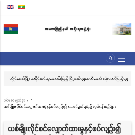
အဓိက
အကြောင်းအရာ
သို့
သွား
မည်
ေး
လွိုင်ကော်မြို့၊ သမိုင်းဝင်ဆုတောင်းပြည့် မြို့နာမ်ရွှေစေတီတော် လုံးတော်ပြည့်ရွှေ
အိ
သင်္ကန်းကပ်လှူပူဇော်ခြင်းအောင်ပွဲနှင့် (၃၆) ကြိမ်မြောက် စုပေါင်းမဟာ
ဘုံကထိန် အလှူတော်မင်္ဂလာအခမ်းအနား ကျင်းပ
ပင်မစာမျက်နှာ
/
/
Breadcrumb
ယစ်မျိုးလိုင်စင်လျှောက်ထားမှုနှင့်စပ်လျဉ်း၍ ဆောင်ရွက်ရမည့် လုပ်ငန်းစဉ်များ
ယစ်မျိုးလိုင်စင်လျှောက်ထားမှုနှင့်စပ်လျဉ်း၍