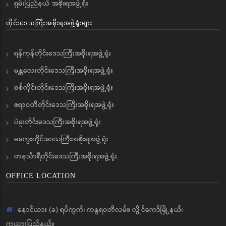
ရှမ်းပြည်နယ် အစိုးရအဖွဲ့ရုံး
တိုင်းဒေသကြီးအစိုးရအဖွဲ့ရုံးများ
ရန်ကုန်တိုင်းဒေသကြီးအစိုးရအဖွဲ့ရုံး
မန္တလေးတိုင်းဒေသကြီးအစိုးရအဖွဲ့ရုံး
စစ်ကိုင်းတိုင်းဒေသကြီးအစိုးရအဖွဲ့ရုံး
ဧရာဝတီတိုင်းဒေသကြီးအစိုးရအဖွဲ့ရုံး
ပဲခူးတိုင်းဒေသကြီးအစိုးရအဖွဲ့ရုံး
မကွေးတိုင်းဒေသကြီးအစိုးရအဖွဲ့ရုံး
တနင်္သာရီတိုင်းဒေသကြီးအစိုးရအဖွဲ့ရုံး
OFFICE LOCATION
နောင်ယား (ခ) ရပ်ကွက်၊ ကန္ဒရဝတီလမ်း၊ လွိုင်ကော်မြို့နယ်၊
ကယားပြည်နယ်။