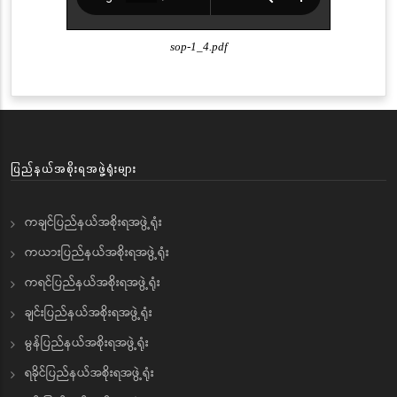
sop-1_4.pdf
ပြည်နယ်အစိုးရအဖွဲ့ရုံးများ
ကချင်ပြည်နယ်အစိုးရအဖွဲ့ရုံး
ကယားပြည်နယ်အစိုးရအဖွဲ့ရုံး
ကရင်ပြည်နယ်အစိုးရအဖွဲ့ရုံး
ချင်းပြည်နယ်အစိုးရအဖွဲ့ရုံး
မွန်ပြည်နယ်အစိုးရအဖွဲ့ရုံး
ရခိုင်ပြည်နယ်အစိုးရအဖွဲ့ရုံး