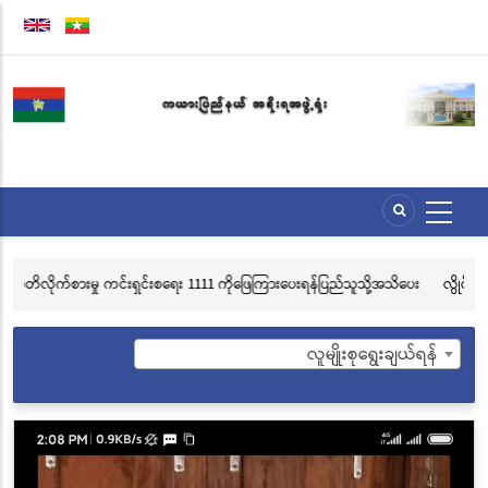
အဓိက
အကြောင်းအရာ
သို့
သွား
မည်
ပေးရန်ပြည်သူသို့အသိပေး
လွိုင်ကော်မြို့၊ သမိုင်းဝင်ဆုတောင်းပြည့် မြို့နာမ်ရွှေစေတီတော်
သင်္ကန်းကပ်လှူပူဇော်ခြင်းအောင်ပွဲနှင့် (၃၆) ကြိမ်မြောက် စု
ဘုံကထိန် အလှူတော်မင်္ဂလာအခမ်းအနား ကျင်းပ
လူမျိုးစုရွေးချယ်ရန်