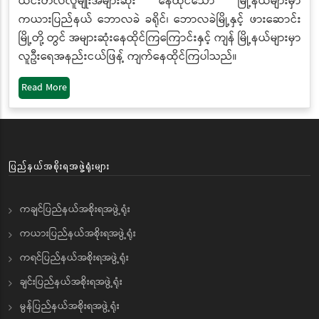
ယင်းတလဲလူမျိုးအများဆုံး နေထိုင်သော မြို့နယ်များမှာ
ကယားပြည်နယ် ဘောလခဲ ခရိုင်၊ ဘောလခဲမြို့နှင့် ဖားဆောင်း
မြို့တို့ တွင် အများဆုံးနေထိုင်ကြကြောင်းနှင့် ကျန် မြို့နယ်များမှာ
လူဦးရေအနည်းငယ်ဖြန့် ကျက်နေထိုင်ကြပါသည်။
Read More
ပြည်နယ်အစိုးရအဖွဲ့ရုံးများ
ကချင်ပြည်နယ်အစိုးရအဖွဲ့ရုံး
ကယားပြည်နယ်အစိုးရအဖွဲ့ရုံး
ကရင်ပြည်နယ်အစိုးရအဖွဲ့ရုံး
ချင်းပြည်နယ်အစိုးရအဖွဲ့ရုံး
မွန်ပြည်နယ်အစိုးရအဖွဲ့ရုံး