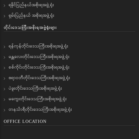
ရခိုင်ပြည်နယ်အစိုးရအဖွဲ့ရုံး
ရှမ်းပြည်နယ် အစိုးရအဖွဲ့ရုံး
တိုင်းဒေသကြီးအစိုးရအဖွဲ့ရုံးများ
ရန်ကုန်တိုင်းဒေသကြီးအစိုးရအဖွဲ့ရုံး
မန္တလေးတိုင်းဒေသကြီးအစိုးရအဖွဲ့ရုံး
စစ်ကိုင်းတိုင်းဒေသကြီးအစိုးရအဖွဲ့ရုံး
ဧရာဝတီတိုင်းဒေသကြီးအစိုးရအဖွဲ့ရုံး
ပဲခူးတိုင်းဒေသကြီးအစိုးရအဖွဲ့ရုံး
မကွေးတိုင်းဒေသကြီးအစိုးရအဖွဲ့ရုံး
တနင်္သာရီတိုင်းဒေသကြီးအစိုးရအဖွဲ့ရုံး
OFFICE LOCATION