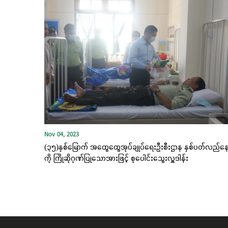
Nov 04, 2023
(၃၅)နှစ်မြောက် အထွေထွေအုပ်ချုပ်ရေးဦးစီးဌာန နှစ်ပတ်လည်နေ
ကို ကြိုဆိုဂုဏ်ပြုသောအားဖြင့် စုပေါင်းသွေးလှူဒါန်း