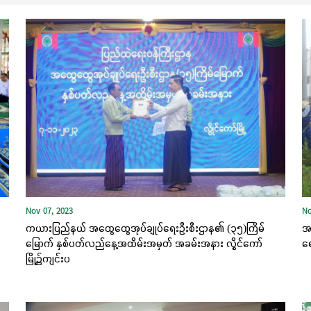
Nov 07, 2023
No
ကယားပြည်နယ် အထွေထွေအုပ်ချုပ်ရေးဦးစီးဌာန၏ (၃၅)ကြိမ်
အစ
မြောက် နှစ်ပတ်လည်နေ့အထိမ်းအမှတ် အခမ်းအနား လွိုင်ကော်
ရေ
မြို့၌ကျင်းပ