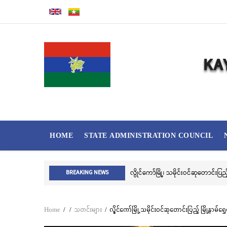
Skip
to
main
content
MAIN
HOME
STATE ADMINISTRATION COUNCIL
NAVIGATION
းမဟာဘုံကထိန် အလှူတော်မင်္ဂလာအခမ်းအနား ကျင်းပ
အဂတိလိုက်စာ
BREAKING NEWS
Home
/
/
သတင်းများ
/
လွိုင်ကော်မြို့ သမိုင်းဝင်ဆုတောင်းပြည့် မြို့
Breadcrumb