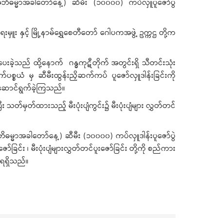
အဘိဓမ္မာအခါတော်နေ့) ဆီမီး (၁၀၀၀၀) ကပ်လှူပူဇော်ပွဲ
ှူး နှင့် မြို့နာမ်ရွှေစေတီတော် ဂေါပကအဖွဲ့ ဥက္ကဌ တို့က
ဲ့သည် ထို့နောက် ဂန္ဓကုဋီတိုက် အတွင်းရှိ သီတင်းသုံး
စယံ မှ ဆီမီးထွန်းညှိဆက်ကပ် ပူဇော်လှူဒါန်းခြင်းကို
 ဆောင်ရွက်ခဲ့ကြသည်။
်မှတ်ထားသည့် မီးပုံးပျံကွင်း၌ မီးပုံးပျံများ လွှတ်တင်
ိဓမ္မာအခါတော်နေ့) ဆီမီး (၁၀၀၀၀) ကပ်လှူဒါန်းပူဇော်ပွဲ
်း ၊ မီးပုံးပျံများလွှတ်တင်ပူးဇော်ခြင်း တို့ကို စည်ကား
်းရရှိသည်။