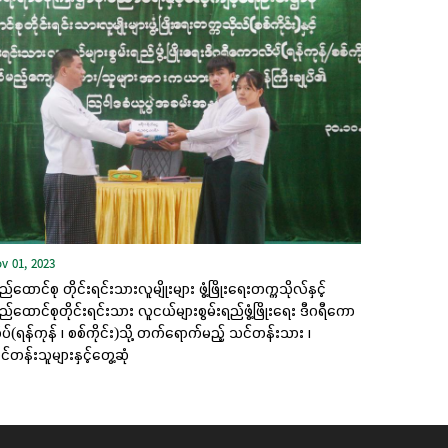
v 01, 2023
ည်ထောင်စု တိုင်းရင်းသားလူမျိုးများ ဖွံ့ဖြိုးရေးတက္ကသိုလ်နှင့်
ည်ထောင်စုတိုင်းရင်းသား လူငယ်များစွမ်းရည်ဖွံ့ဖြိုးရေး ဒီဂရီကော
ပ်(ရန်ကုန် ၊ စစ်ကိုင်း)သို့ တက်ရောက်မည့် သင်တန်းသား ၊
်တန်းသူများနှင့်တွေ့ဆုံ