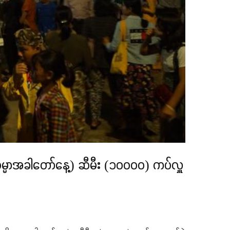
ဘိဓမ္မာအခါတော်နေ့) ဆီမီး (၁၀၀၀၀) ကပ်လှူ