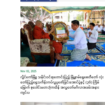
Nov 02, 2025
လွိုင်ကော်မြို့၊ သမိုင်းဝင်ဆုတောင်းပြည့် မြို့နာမ်ရွှေစေတီတော် လုံး
တော်ပြည့်ရွှေသင်္ကန်းကပ်လှူပူဇော်ခြင်းအောင်ပွဲနှင့် (၃၆) ကြိမ်
မြောက် စုပေါင်းမဟာဘုံကထိန် အလှူတော်မင်္ဂလာအခမ်းအနား
ကျင်းပ