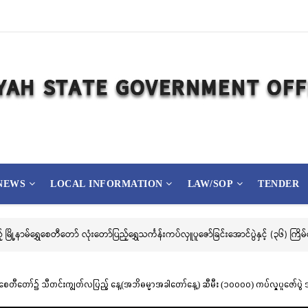
NEWS
LOCAL INFORMATION
LAW/SOP
TENDER
းမှုတိုက်ဖျက်ရေး အသိပညာပေးဆိုင်ရာ ပိုစတာ၊ ပန်းချီနှင့် ဗီဒီယိုပြိုင်ပွဲသို့ ဝင်ရောက်ယှဉ်ပြ
နာမ်ရွှေစေတီတော်၌ သီတင်းကျွတ်လပြည့် နေ့(အဘိဓမ္မာအခါတော်နေ့) ဆီမီး (၁၀၀၀၀) ကပ်လှူပူဇော်ပ