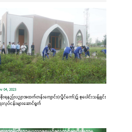
v 04, 2023
ိုးရနည်းပညာအထက်တန်းကျောင်း(လွိုင်ကော်)၌ စုပေါင်းသန့်ရှင်း
းလုပ်ငန်းများဆောင်ရွက်