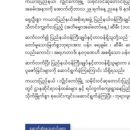
ကယားပြည်နယ်၊ လွိုင်ကော်မြို့ သမိုင်းဝင်ဆုတောင်းပ
အခမ်းအနားကို အောက်တိုဘာလ ၂၉ ရက်နေ့ ညနေ ၆ နာရီအချ
ရှေးဦးစွာ ကယားပြည်နယ်အစိုးရအဖွဲ့ ပြည်နယ်ဝန်ကြီးချုပ် 
သီတင်းကျွတ်လပြည့် (အဘိဓမ္မာအခါတော်နေ့) ဆီမီး (၁၀၀၀၀
ဆက်လက်၍ ပြည်နယ်ဝန်ကြီးချုပ်နှင့်တာဝန်ရှိသူတို့သည်
တော်မူသောမြတ်စွာဘုရားအား ပန်း၊ ရေချမ်း ၊ ဆီမီး ဆ
လည်းကောင်း ၊ အရဟတာဒိ၊ နဝဂုဏေဟိ အစရှိသော ပန်း၊ ရေခ
ဆက်လက်ပြီး ပြည်နယ်ဝန်ကြီးချုပ်နှင့်တာဝန်ရှိသူများက ဆ
ပူဇော်ခြင်းများကို ဆောင်ရွက်ခဲ့ကြကြောင်း သိရှိရသည်။
ကယားပြည်နယ် ၊ လွိုင်ကော်မြို့ သမိုင်းဝင်ဆုတောင်းပြည
တွင် ဌာနဆိုင်ရာဝန်ထမ်းများ နှင့် ရပ်ကွက်ကျေးရွာနေပြည်
သိုက်မြိုက်စွာ စုပေါင်းကျင်းပဆောင်ရွက်ခဲ့ကြပြီး ၊ ဘုရ
နောက်ဆုံးရသတင်းများ