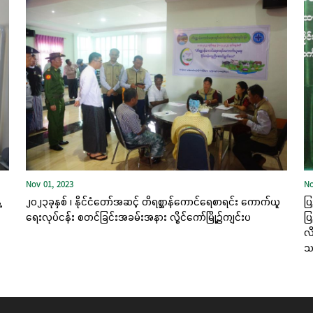
Nov 01, 2023
No
့
၂၀၂၃ခုနှစ် ၊ နိုင်ငံတော်အဆင့် တိရစ္ဆာန်ကောင်ရေစာရင်း ကောက်ယူ
ပြ
ရေးလုပ်ငန်း စတင်ခြင်းအခမ်းအနား လွိုင်ကော်မြို့၌ကျင်းပ
ပြ
လိ
သင