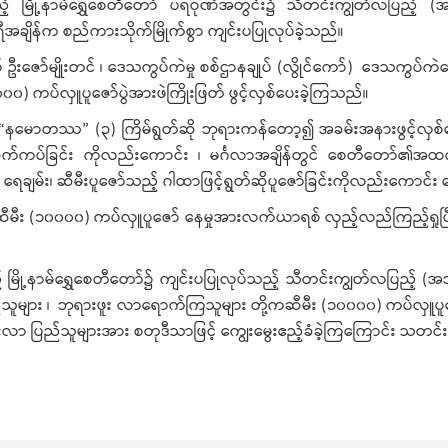
ြည့် မြို့နာမ်ရွှေစေတီတော် ပရဝုဏ်အတွင်း၌ သီတင်းကျွတ်လပြည့် (
ိန်က စည်ကားသိုက်မြိုက်စွာ ကျင်းပပြုလုပ်ခဲ့သည်။
ဦးဇော်မျိုးတင် ၊ ဒေသကွပ်ကဲမှု စစ်ဌာနချုပ် (လွိုင်ကော်) ဒေသကွပ်ကဲရေးမ
) ကပ်လှူပူဇော်ပွဲအားဖဲကြိုးဖြတ် ဖွင့်လှစ်ပေးခဲ့ကြသည်။
 “နမောတဿ” (၃) ကြိမ်ရွတ်ဆို ဘုရားကန်တော့၍ အခမ်းအနားဖွင့်လှစ်ပေးခ
က်ကပ်ခြင်း ကိုလည်းကောင်း ၊ မင်္ဂလာအချိန်တွင် စေတီတော်၏အထက်ပစ္
ျမ်း၊ ဆီမီးပူဇော်သည့် ဂါထာဖြင့်ရွတ်ဆိုပူဇော်ခြင်းကိုလည်းကောင်း
ီမီး (၁၀၀၀၀) ကပ်လှူပူဇော် နေမှုအားလက်ယာရစ် လှည့်လည်ကြည့်ရှုပြီး သတ
့် မြို့နာမ်ရွှေစေတီတော်၌ ကျင်းပပြုလုပ်သည့် သီတင်းကျွတ်လပြည့် (အဘ
သူများ ၊ ဘုရားဖူး လာရောက်ကြသူများ တို့ကဆီမီး (၁၀၀၀၀) ကပ်လှူပူဇော်ခြင
ားဖူးလာ ပြည်သူများအား စတုဒီသာဖြင့် ကျွေးမွေးဧည့်ခံခဲ့ကြကြောင်း သတင