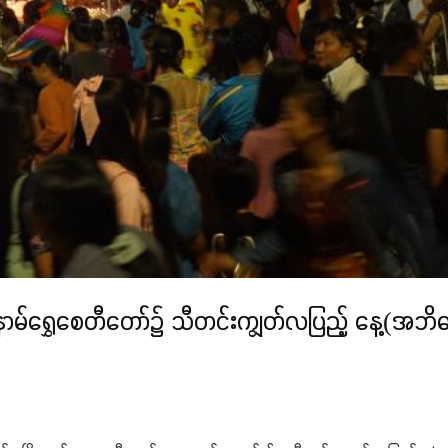
် မြို့နာမ်ရွှေစေတီတော်၌ သီတင်းကျွတ်လပြည့် နေ့(အ