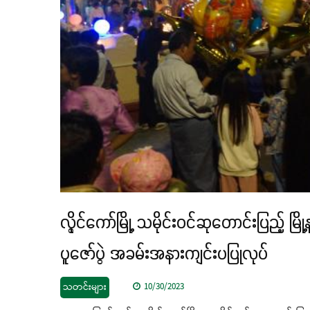
လွိုင်ကော်မြို့ သမိုင်းဝင်ဆုတောင်းပြည့
ပူဇော်ပွဲ အခမ်းအနားကျင်းပပြုလုပ်
သတင်းများ
10/30/2023