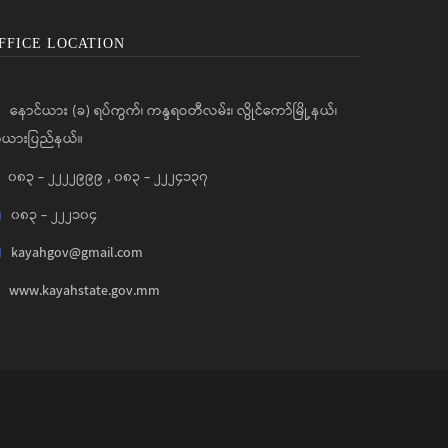
FFICE LOCATION
နောင်ယား (ခ) ရပ်ကွက်၊ ကန္ဒရဝတီလမ်း၊ လွိုင်ကော်မြို့နယ်၊
ယားပြည်နယ်။
၀၈၃ - ၂၂၂၂၉၉၉
,
၀၈၃ - ၂၂၂၄၁၃၇
၀၈၃ - ၂၂၂၁၀၄
kayahgov@gmail.com
www.kayahstate.gov.mm