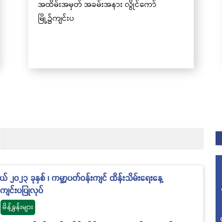
အထိမ်းအမှတ် အခမ်းအနား လွိုင်ကော်
မြို့၌ကျင်းပ
၂၀၂၃ ခုနှစ် ၊ ကမ္ဘာ့ပတ်ဝန်းကျင် ထိန်းသိမ်းရေးနေ့
ျင်းပပြုလုပ်
မိန့်ခွန်းများ