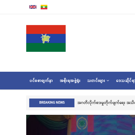
အဓိက
အကြောင်းအရာ
သို့
သွား
မည်
MAIN
ပင်မစာမျက်နှာ
အစိုးရအဖွဲ့ရုံး
သတင်းများ
ဒေသဆိုင်
NAVIGATION
ဂလာအခမ်းအနား ကျင်းပ
အဂတိလိုက်စားမှုတိုက်ဖျက်ရေး အသိပညာပေးဆ
BREAKING NEWS