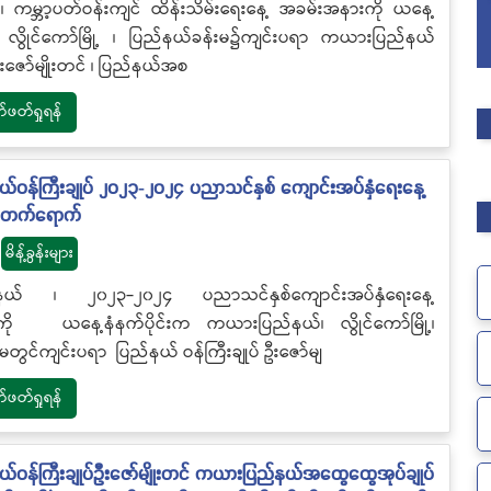
 ၊ ကမ္ဘာ့ပတ်ဝန်းကျင် ထိန်းသိမ်းရေးနေ့ အခမ်းအနားကို ယနေ့
က လွိုင်ကော်မြို့ ၊ ပြည်နယ်ခန်းမ၌ကျင်းပရာ ကယားပြည်နယ်
 ဦးဇော်မျိုးတင် ၊ ပြည်နယ်အစ
တ်ရှုရန်
ဝန်ကြီးချုပ် ၂၀၂၃-၂၀၂၄ ပညာသင်နှစ် ကျောင်းအပ်နှံရေးနေ့
 တက်ရောက်
မိန့်ခွန်းများ
ယ် ၊ ၂၀၂၃-၂၀၂၄ ပညာသင်နှစ်ကျောင်းအပ်နှံရေးနေ့
ို ယနေ့နံနက်ပိုင်းက ကယားပြည်နယ်၊ လွိုင်ကော်မြို့၊
မတွင်ကျင်းပရာ ပြည်နယ် ဝန်ကြီးချုပ် ဦးဇော်မျ
တ်ရှုရန်
ဝန်ကြီးချုပ်ဦးဇော်မျိုးတင် ကယားပြည်နယ်အထွေထွေအုပ်ချုပ်