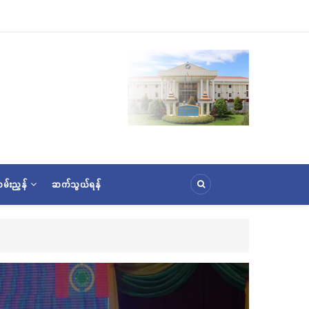
မ်းညွှန်
ဆက်သွယ်ရန်