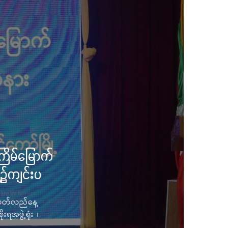
ိမ်မြောက်
့၌ကျင်းပ
ပတ်လည်နေ့
အဖွဲ့ရုံး ၊