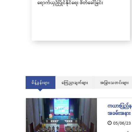
ရောက်ယှဉ်ပြိုင်နိုင်ရေး ဖိတ်ခေါ်ခြင်း
မိန့်ခွန်းများ
ကြေညာချက်များ
အခြားသတင်းများ
ကယားပြည်နယ် 
အခမ်းအနား က
05/06/23