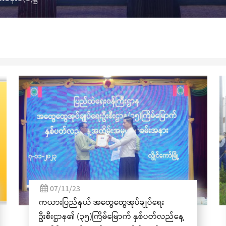
07/11/23
ကယားပြည်နယ် အထွေထွေအုပ်ချုပ်ရေး
ဦးစီးဌာန၏ (၃၅)ကြိမ်မြောက် နှစ်ပတ်လည်နေ့