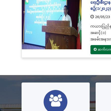
ရေးဦးစီးဌာန 
စဉ်(၁/၂၀၂၃
26/05/23
ကယားပြည်နယ
အဆင့်(၁) လ
အခမ်းအနားက
ဆက်လက်ဖ