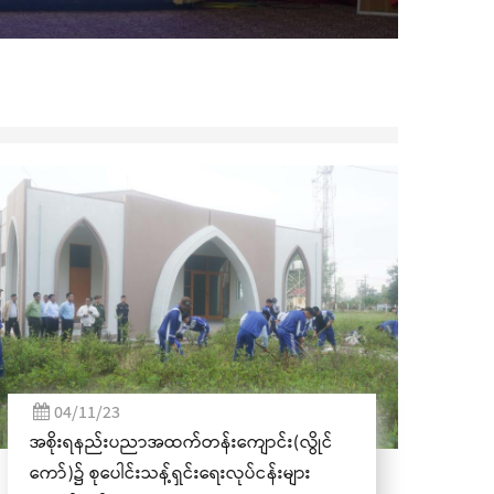
(၃၅
ဦးစ
သော
04/11/23
အစိုးရနည်းပညာအထက်တန်းကျောင်း(လွိုင်
ကော်)၌ စုပေါင်းသန့်ရှင်းရေးလုပ်ငန်းများ