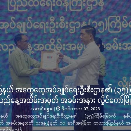
နယ် အထွေထွေအုပ်ချုပ်ရေးဦးစီးဌာန၏ (၃၅)ကြ
လည်နေ့အထိမ်းအမှတ် အခမ်းအနား လွိုင်ကော်မြို
သတင်းများ
|
နိုဝင်ဘာလ 07, 2023
နယ် အထွေထွေအုပ်ချုပ်ရေးဦးစီးဌာန၏ (၃၅)ကြိမ်မြောက် နှစ်
် အခမ်းအနားကို ယနေ့နံနက် ၁၀ နာရီအချိန်က ကယားပြည်နယ် အစိုးရ
ခန်းမ(၁)၌