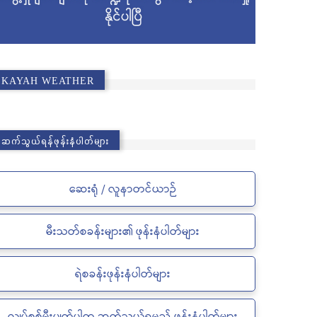
KAYAH WEATHER
ဆက်သွယ်ရန်ဖုန်းနံပါတ်များ
ဆေးရုံ / လူနာတင်ယာဉ်
မီးသတ်စခန်းများ၏ ဖုန်းနံပါတ်များ
ရဲစခန်းဖုန်းနံပါတ်များ
လျှပ်စစ်မီးပျက်ပါက ဆက်သွယ်ရမည့် ဖုန်းနံပါတ်များ