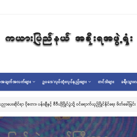
ရာအချက်အလက်များ
ဥပဒေ/လုပ်ထုံးလုပ်နည်းများ
တင်ဒါများ
ခရီးသွားလ
ိုင်ရာ ပိုစတာ၊ ပန်းချီနှင့် ဗီဒီယိုပြိုင်ပွဲသို့ ဝင်ရောက်ယှဉ်ပြိုင်နိုင်ရေး ဖိတ်ခေါ်ခြင်း