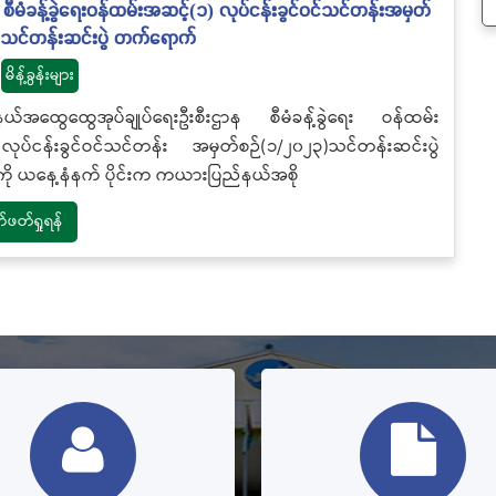
စီမံခန့်ခွဲရေးဝန်ထမ်းအဆင့်(၁) လုပ်ငန်းခွင်ဝင်သင်တန်းအမှတ်
)သင်တန်းဆင်းပွဲ တက်ရောက်
မိန့်ခွန်းများ
်အထွေထွေအုပ်ချုပ်ရေးဦးစီးဌာန စီမံခန့်ခွဲရေး ဝန်ထမ်း
ုပ်ငန်းခွင်ဝင်သင်တန်း အမှတ်စဉ်(၁/၂၀၂၃)သင်တန်းဆင်းပွဲ
ို ယနေ့နံနက် ပိုင်းက ကယားပြည်နယ်အစို
တ်ရှုရန်