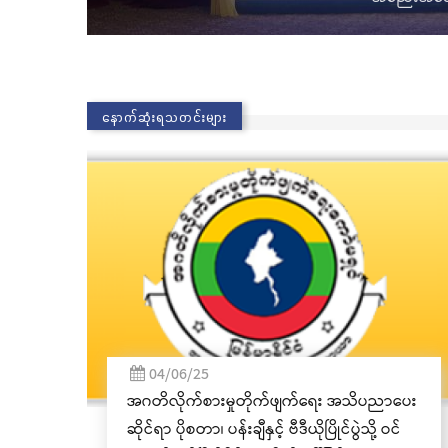
နောက်ဆုံးရသတင်းများ
04/06/25
အဂတိလိုက်စားမှုတိုက်ဖျက်ရေး အသိပညာပေး
ဆိုင်ရာ ပိုစတာ၊ ပန်းချီနှင့် ဗီဒီယိုပြိုင်ပွဲသို့ ဝင်