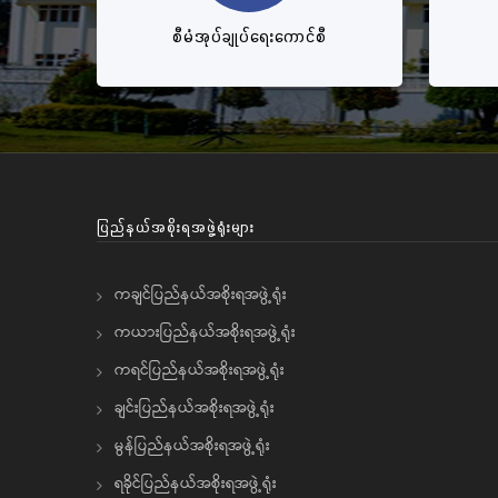
စီမံအုပ်ချုပ်ရေးကောင်စီ
ပြည်နယ်အစိုးရအဖွဲ့ရုံးများ
ကချင်ပြည်နယ်အစိုးရအဖွဲ့ရုံး
ကယားပြည်နယ်အစိုးရအဖွဲ့ရုံး
ကရင်ပြည်နယ်အစိုးရအဖွဲ့ရုံး
ချင်းပြည်နယ်အစိုးရအဖွဲ့ရုံး
မွန်ပြည်နယ်အစိုးရအဖွဲ့ရုံး
ရခိုင်ပြည်နယ်အစိုးရအဖွဲ့ရုံး