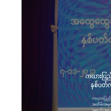
ကယားပြည်
နှစ်ပတ်
ကယားပြည်
အထိမ်းအမှတ
အစည်းအဝေး