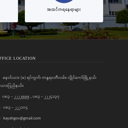
အထင်ကရနေရာများ
FFICE LOCATION
နောင်ယား (ခ) ရပ်ကွက်၊ ကန္ဒရဝတီလမ်း၊ လွိုင်ကော်မြို့နယ်၊
ယားပြည်နယ်။
၀၈၃ - ၂၂၂၂၉၉၉
,
၀၈၃ - ၂၂၂၄၁၃၇
၀၈၃ - ၂၂၂၁၀၄
kayahgov@gmail.com