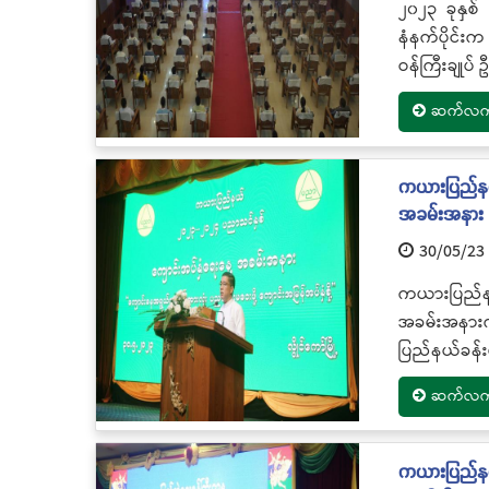
၂၀၂၃ ခုနှစ်
နံနက်ပိုင်း
ဝန်ကြီးချုပ်
ဆက်လက်ဖ
ကယားပြည်နယ်
အခမ်းအနား
30/05/23
ကယားပြည်န
အခမ်းအနားက
ပြည်နယ်ခန်း
ဆက်လက်ဖ
ကယားပြည်နယ်