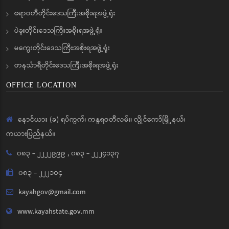
ဧရာဝတီတိုင်းဒေသကြီးအစိုးရအဖွဲ့ရုံး
ပဲခူးတိုင်းဒေသကြီးအစိုးရအဖွဲ့ရုံး
မကွေးတိုင်းဒေသကြီးအစိုးရအဖွဲ့ရုံး
တနင်္သာရီတိုင်းဒေသကြီးအစိုးရအဖွဲ့ရုံး
OFFICE LOCATION
နောင်ယား (ခ) ရပ်ကွက်၊ ကန္ဒရဝတီလမ်း၊ လွိုင်ကော်မြို့နယ်၊
ကယားပြည်နယ်။
၀၈၃ - ၂၂၂၂၉၉၉
,
၀၈၃ - ၂၂၂၄၁၃၇
၀၈၃ - ၂၂၂၁၀၄
kayahgov@gmail.com
www.kayahstate.gov.mm