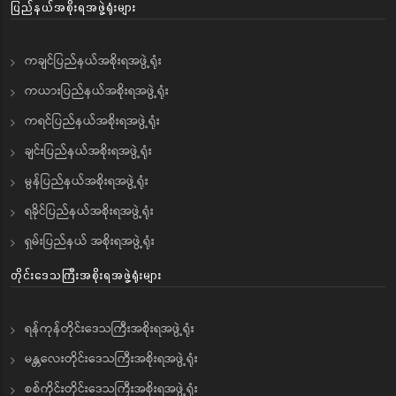
ပြည်နယ်အစိုးရအဖွဲ့ရုံးများ
ကချင်ပြည်နယ်အစိုးရအဖွဲ့ရုံး
ကယားပြည်နယ်အစိုးရအဖွဲ့ရုံး
ကရင်ပြည်နယ်အစိုးရအဖွဲ့ရုံး
ချင်းပြည်နယ်အစိုးရအဖွဲ့ရုံး
မွန်ပြည်နယ်အစိုးရအဖွဲ့ရုံး
ရခိုင်ပြည်နယ်အစိုးရအဖွဲ့ရုံး
ရှမ်းပြည်နယ် အစိုးရအဖွဲ့ရုံး
တိုင်းဒေသကြီးအစိုးရအဖွဲ့ရုံးများ
ရန်ကုန်တိုင်းဒေသကြီးအစိုးရအဖွဲ့ရုံး
မန္တလေးတိုင်းဒေသကြီးအစိုးရအဖွဲ့ရုံး
စစ်ကိုင်းတိုင်းဒေသကြီးအစိုးရအဖွဲ့ရုံး