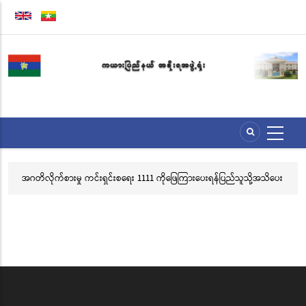
အဓိက
အကြောင်းအရာ
သို့
သွား
မည်
အဂတိလိုက်စားမှု ကင်းရှင်းစရေး 1111 ကိုဖြေကြားပေးရန်ပြည်သူသို့အသိပေး
လွ
နှိုးဆော်ခြင်း
သင
ဘ