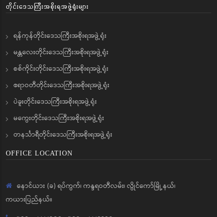
တိုင်းဒေသကြီးအစိုးရအဖွဲ့ရုံးများ
ရန်ကုန်တိုင်းဒေသကြီးအစိုးရအဖွဲ့ရုံး
မန္တလေးတိုင်းဒေသကြီးအစိုးရအဖွဲ့ရုံး
စစ်ကိုင်းတိုင်းဒေသကြီးအစိုးရအဖွဲ့ရုံး
ဧရာဝတီတိုင်းဒေသကြီးအစိုးရအဖွဲ့ရုံး
ပဲခူးတိုင်းဒေသကြီးအစိုးရအဖွဲ့ရုံး
မကွေးတိုင်းဒေသကြီးအစိုးရအဖွဲ့ရုံး
တနင်္သာရီတိုင်းဒေသကြီးအစိုးရအဖွဲ့ရုံး
OFFICE LOCATION
နောင်ယား (ခ) ရပ်ကွက်၊ ကန္ဒရဝတီလမ်း၊ လွိုင်ကော်မြို့နယ်၊
ကယားပြည်နယ်။