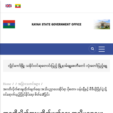
Skip
to
main
content
ေး
လွိုင်ကော်မြို့၊ သမိုင်းဝင်ဆုတောင်းပြည့် မြို့နာမ်ရွှေစေတီတော် လုံးတော်ပြည့်ရွှေ
အဂ
သင်္ကန်းကပ်လှူပူဇော်ခြင်းအောင်ပွဲနှင့် (၃၆) ကြိမ်မြောက် စုပေါင်းမဟာ
ဗီ
ဘုံကထိန် အလှူတော်မင်္ဂလာအခမ်းအနား ကျင်းပ
Home
/
/
အခြားသတင်းများ
/
Breadcrumb
အဂတိလိုက်စားမှုတိုက်ဖျက်ရေး အသိပညာပေးဆိုင်ရာ ပိုစတာ၊ ပန်းချီနှင့် ဗီဒီယိုပြိုင်ပွဲသို့
ဝင်ရောက်ယှဉ်ပြိုင်နိုင်ရေး ဖိတ်ခေါ်ခြင်း