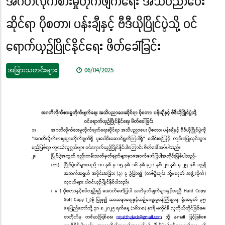
အဂတိလိုက်စားမှုတိုက်ဖျက်ရေး အသိပညာပေး
ဆိုင်ရာ ပိုစတာ၊ ပန်းချီနှင့် ဗီဒီယိုပြိုင်ပွဲသို့ ဝင်
ရောက်ယှဉ်ပြိုင်နိုင်ရေး ဖိတ်ခေါ်ခြင်း
အခြားသတင်းများ
06/04/2025