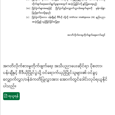
အဂတိလိုက်စားမှုတိုက်ဖျက်ရေး အသိပညာပေးဆိုင်ရာ ပိုစတာ၊
ပန်းချီနှင့် ဗီဒီယိုပြိုင်ပွဲသို့ ဝင်ရောက်ယှဉ်ပြိုင်သူများ၏ ဝင်ခွင့
လျှောက်လွှာ/ဝန်ခံကတိပြုလွှာအား အောက်တွင်ဒေါင်းလုပ်ရယူနိုင်
ပါသည်။
ရယူရန်