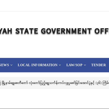
NEWS
LOCAL INFORMATION
LAW/SOP
TENDER
ြည့် မြို့နာမ်ရွှေစေတီတော် လုံးတော်ပြည့်ရွှေသင်္ကန်းကပ်လှူပူဇော်ခြင်းအောင်ပွဲနှင့် (