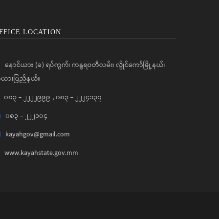
FFICE LOCATION
နောင်ယား (ခ) ရပ်ကွက်၊ ကန္ဒရဝတီလမ်း၊ လွိုင်ကော်မြို့နယ်၊
ယားပြည်နယ်။
၀၈၃ - ၂၂၂၂၉၉၉
,
၀၈၃ - ၂၂၂၄၁၃၇
၀၈၃ - ၂၂၂၁၀၄
kayahgov@gmail.com
www.kayahstate.gov.mm