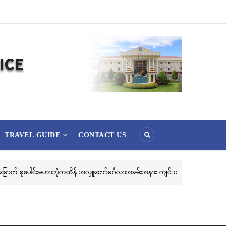
TRAVEL GUIDE
CONTACT US
၃၆) ကြိမ်မြောက် စုပေါင်းမဟာဘုံကထိန် အလှူတော်မင်္ဂလာအခမ်းအနား ကျင်းပ