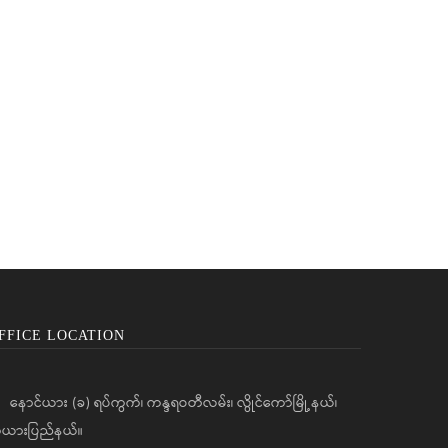
FFICE LOCATION
နောင်ယား (ခ) ရပ်ကွက်၊ ကန္ဒရဝတီလမ်း၊ လွိုင်ကော်မြို့နယ်၊
ယားပြည်နယ်။