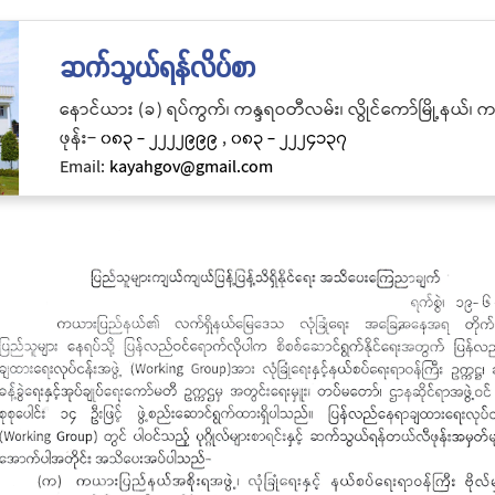
ဆက်သွယ်ရန်လိပ်စာ
နောင်ယား (ခ) ရပ်ကွက်၊ ကန္ဒရဝတီလမ်း၊ လွိုင်ကော်မြို့နယ်၊
ဖုန်း−
၀၈၃ - ၂၂၂၂၉၉၉
,
၀၈၃ - ၂၂၂၄၁၃၇
Email:
kayahgov@gmail.com