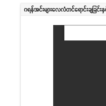
ဂရန်အင်းများလေလံတင်ရောင်းချခြင်းနှင်