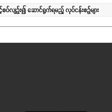
့စပ်လျဉ်း၍ ဆောင်ရွက်ရမည့် လုပ်ငန်းစဉ်များ