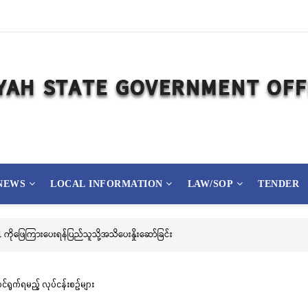
NEWS
LOCAL INFORMATION
LAW/SOP
TENDER
ကိုဖြေကြားပေးရန်ပြည်သူသို့အသိပေးနှိုးဆော်ခြင်း
်ရွက်ရမည့် လုပ်ငန်းစဉ်များ