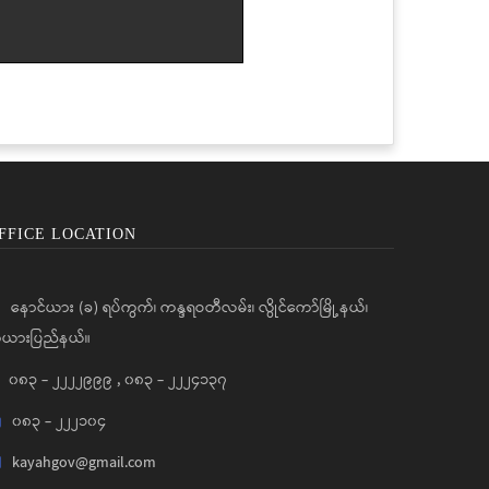
FFICE LOCATION
နောင်ယား (ခ) ရပ်ကွက်၊ ကန္ဒရဝတီလမ်း၊ လွိုင်ကော်မြို့နယ်၊
ယားပြည်နယ်။
၀၈၃ - ၂၂၂၂၉၉၉
,
၀၈၃ - ၂၂၂၄၁၃၇
၀၈၃ - ၂၂၂၁၀၄
kayahgov@gmail.com